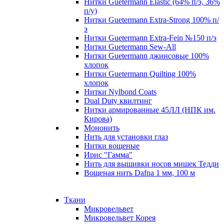
Нитки Guetermann Elastic (64% п/э, 36%
п/у)
Нитки Guetermann Extra-Strong 100% п/
э
Нитки Guetermann Extra-Fein №150 п/э
Нитки Guetermann Sew-All
Нитки Guetermann джинсовые 100%
хлопок
Нитки Guetermann Quilting 100%
хлопок
Нитки Nylbond Coats
Dual Duty квилтинг
Нитки армированные 45ЛЛ (НПК им.
Кирова)
Мононить
Нить для установки глаз
Нитки вощеные
Ирис "Гамма"
Нить для вышивки носов мишек Тедди
Вощеная нить Dafna 1 мм, 100 м
Ткани
Микровельвет
Микровельвет Корея