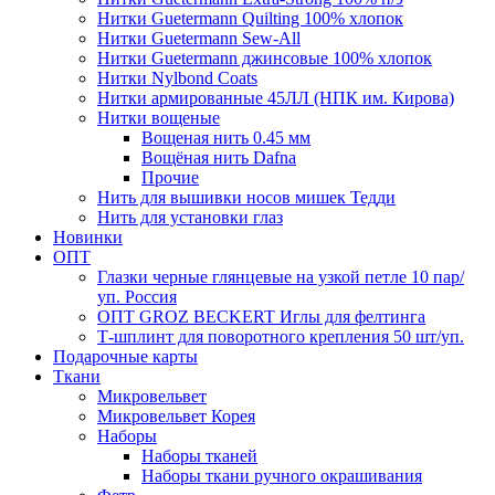
Нитки Guetermann Quilting 100% хлопок
Нитки Guetermann Sew-All
Нитки Guetermann джинсовые 100% хлопок
Нитки Nylbond Coats
Нитки армированные 45ЛЛ (НПК им. Кирова)
Нитки вощеные
Вощеная нить 0.45 мм
Вощёная нить Dafna
Прочие
Нить для вышивки носов мишек Тедди
Нить для установки глаз
Новинки
ОПТ
Глазки черные глянцевые на узкой петле 10 пар/
уп. Россия
ОПТ GROZ BECKERT Иглы для фелтинга
Т-шплинт для поворотного крепления 50 шт/уп.
Подарочные карты
Ткани
Микровельвет
Микровельвет Корея
Наборы
Наборы тканей
Наборы ткани ручного окрашивания