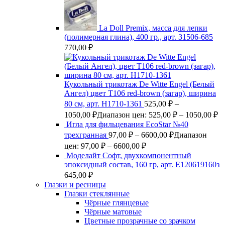
La Doll Premix, масса для лепки
(полимерная глина), 400 гр., арт. З1506-685
770,00
₽
Кукольный трикотаж De Witte Engel (Белый
Ангел) цвет Т106 red-brown (загар), ширина
80 см, арт. Н1710-1361
525,00
₽
–
1050,00
₽
Диапазон цен: 525,00 ₽ – 1050,00 ₽
Игла для фильцевания EcoStar №40
трехгранная
97,00
₽
–
6600,00
₽
Диапазон
цен: 97,00 ₽ – 6600,00 ₽
Моделайт Софт, двухкомпонентный
эпоксидный состав, 160 гр, арт. Е120619160з
645,00
₽
Глазки и ресницы
Глазки стеклянные
Чёрные глянцевые
Чёрные матовые
Цветные прозрачные со зрачком