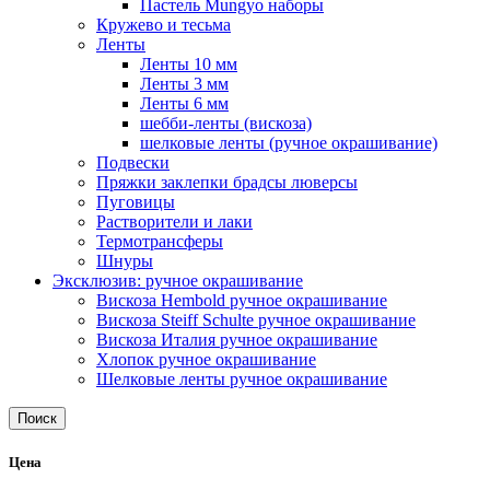
Пастель Mungyo наборы
Кружево и тесьма
Ленты
Ленты 10 мм
Ленты 3 мм
Ленты 6 мм
шебби-ленты (вискоза)
шелковые ленты (ручное окрашивание)
Подвески
Пряжки заклепки брадсы люверсы
Пуговицы
Растворители и лаки
Термотрансферы
Шнуры
Эксклюзив: ручное окрашивание
Вискоза Hembold ручное окрашивание
Вискоза Steiff Schulte ручное окрашивание
Вискоза Италия ручное окрашивание
Хлопок ручное окрашивание
Шелковые ленты ручное окрашивание
Поиск
Цена