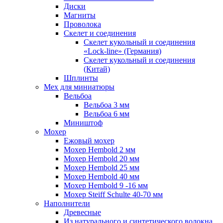
Диски
Магниты
Проволока
Скелет и соединения
Скелет кукольный и соединения
«Lock-line» (Германия)
Скелет кукольный и соединения
(Китай)
Шплинты
Мех для миниатюры
Вельбоа
Вельбоа 3 мм
Вельбоа 6 мм
Миништоф
Мохер
Ежовый мохер
Мохер Hembold 2 мм
Мохер Hembold 20 мм
Мохер Hembold 25 мм
Мохер Hembold 40 мм
Мохер Hembold 9 -16 мм
Мохер Steiff Schulte 40-70 мм
Наполнители
Древесные
Из натурального и синтетического волокна