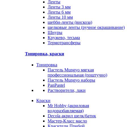
Ленты
Ленты 3 мм
Ленты 6 мм
Ленты 10 мм
шебби-ленты (вискоза)
шелковые ленты (ручное окрашивание)
Шнуры
Кружево, тесьма
Термотрансферы
Тонировка, краски
Тонировка
Пастель Mungyo мягкая
профессиональная (поштучно)
Пастель Mungyo наборы
PanPastel
Растворители, лаки
Краски
Mr Hobby (акриловая
водоразбавляемая)
Decola акрил шелк/батик
Мастер-Класс масло
Красители Прибой