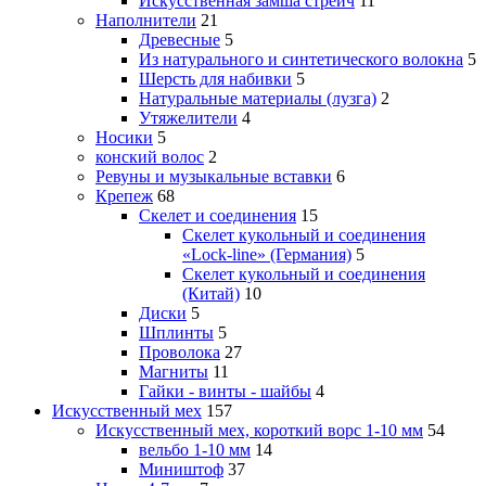
Искусственная замша стрейч
11
Наполнители
21
Древесные
5
Из натурального и синтетического волокна
5
Шерсть для набивки
5
Натуральные материалы (лузга)
2
Утяжелители
4
Носики
5
конский волос
2
Ревуны и музыкальные вставки
6
Крепеж
68
Скелет и соединения
15
Скелет кукольный и соединения
«Lock-line» (Германия)
5
Скелет кукольный и соединения
(Китай)
10
Диски
5
Шплинты
5
Проволока
27
Магниты
11
Гайки - винты - шайбы
4
Искусственный мех
157
Искусственный мех, короткий ворс 1-10 мм
54
вельбо 1-10 мм
14
Миништоф
37