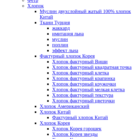
Фетр
Хлопок
Муслин двухслойный жатый 100% хлопок
Китай
Ткани Турция
жаккард
имитация льна
муслин
поплин
эффект льна
Фактурный хлопок Корея
Хлопок фактурный Виши
Хлопок фактурный квадратная точка
Хлопок фактурный клетка
Хлопок фактурный крапинка
Хлопок фактурный кружочки
Хлопок фактурный мелкая клетка
Хлопок фактурный текстура
Хлопок фактурный цветочки
Хлопок Американский
Хлопок Китай
Фактурный хлопок Китай
Хлопок Корея
Хлопок Корея горошек
Хлопок Корея звезды