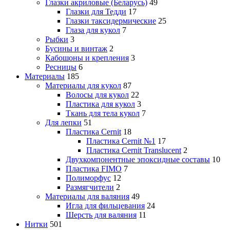
Глазки акриловые (Беларусь)
49
Глазки для Тедди
17
Глазки таксидермические
25
Глаза для кукол
7
Рыбки
3
Бусины и винтаж
2
Кабошоны и крепления
3
Ресницы
6
Материалы
185
Материалы для кукол
87
Волосы для кукол
22
Пластика для кукол
3
Ткань для тела кукол
7
Для лепки
51
Пластика Cernit
18
Пластика Cernit №1
17
Пластика Cernit Translucent
2
Двухкомпонентные эпоксидные составы
10
Пластика FIMO
7
Полиморфус
12
Размягчители
2
Материалы для валяния
49
Игла для фильцевания
24
Шерсть для валяния
11
Нитки
501