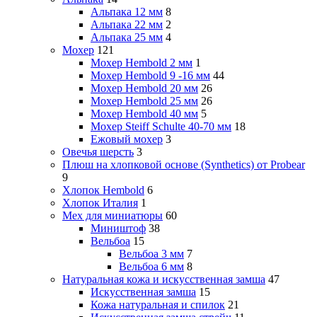
Альпака 12 мм
8
Альпака 22 мм
2
Альпака 25 мм
4
Мохер
121
Мохер Hembold 2 мм
1
Мохер Hembold 9 -16 мм
44
Мохер Hembold 20 мм
26
Мохер Hembold 25 мм
26
Мохер Hembold 40 мм
5
Мохер Steiff Schulte 40-70 мм
18
Ежовый мохер
3
Овечья шерсть
3
Плюш на хлопковой основе (Synthetics) от Probear
9
Хлопок Hembold
6
Хлопок Италия
1
Мех для миниатюры
60
Миништоф
38
Вельбоа
15
Вельбоа 3 мм
7
Вельбоа 6 мм
8
Натуральная кожа и искусственная замша
47
Искусственная замша
15
Кожа натуральная и спилок
21