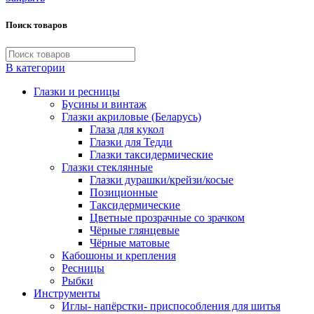
Поиск товаров
В категории
Глазки и ресницы
Бусины и винтаж
Глазки акриловые (Беларусь)
Глаза для кукол
Глазки для Тедди
Глазки таксидермические
Глазки стеклянные
Глазки дурашки/крейзи/косые
Позиционные
Таксидермические
Цветные прозрачные со зрачком
Чёрные глянцевые
Чёрные матовые
Кабошоны и крепления
Ресницы
Рыбки
Инструменты
Иглы- напёрстки- приспособления для шитья