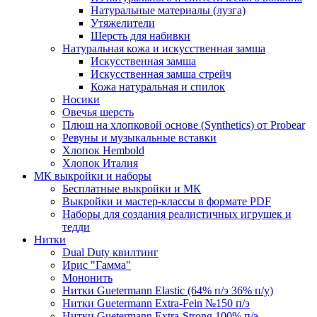
Натуральные материалы (лузга)
Утяжелители
Шерсть для набивки
Натуральная кожа и искусственная замша
Искусственная замша
Искусственная замша стрейч
Кожа натуральная и спилок
Носики
Овечья шерсть
Плюш на хлопковой основе (Synthetics) от Probear
Ревуны и музыкальные вставки
Хлопок Hembold
Хлопок Италия
МК выкройки и наборы
Бесплатные выкройки и МК
Выкройки и мастер-классы в формате PDF
Наборы для создания реалистичных игрушек и
тедди
Нитки
Dual Duty квилтинг
Ирис "Гамма"
Мононить
Нитки Guetermann Elastic (64% п/э 36% п/у)
Нитки Guetermann Extra-Fein №150 п/э
Нитки Guetermann Extra-Strong 100% п/э