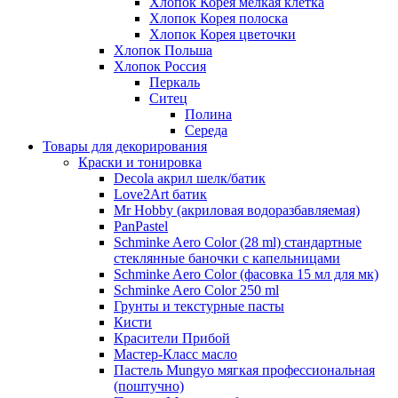
Хлопок Корея мелкая клетка
Хлопок Корея полоска
Хлопок Корея цветочки
Хлопок Польша
Хлопок Россия
Перкаль
Ситец
Полина
Середа
Товары для декорирования
Краски и тонировка
Decola акрил шелк/батик
Love2Art батик
Mr Hobby (акриловая водоразбавляемая)
PanPastel
Schminke Aero Color (28 ml) стандартные
стеклянные баночки с капельницами
Schminke Aero Color (фасовка 15 мл для мк)
Schminke Aero Color 250 ml
Грунты и текстурные пасты
Кисти
Красители Прибой
Мастер-Класс масло
Пастель Mungyo мягкая профессиональная
(поштучно)