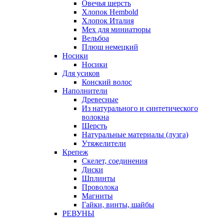
Овечья шерсть
Хлопок Hembold
Хлопок Италия
Мех для миниатюры
Вельбоа
Плюш немецкий
Носики
Носики
Для усиков
Конский волос
Наполнители
Древесные
Из натурального и синтетического
волокна
Шерсть
Натуральные материалы (лузга)
Утяжелители
Крепеж
Скелет, соединения
Диски
Шплинты
Проволока
Магниты
Гайки, винты, шайбы
РЕВУНЫ