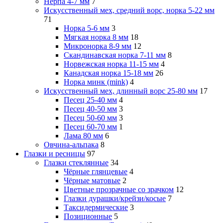
Нерпа 4-7 мм
7
Искусственный мех, средний ворс, норка 5-22 мм
71
Норка 5-6 мм
3
Мягкая норка 8 мм
18
Микронорка 8-9 мм
12
Скандинавская норка 7-11 мм
8
Норвежская норка 11-15 мм
4
Канадская норка 15-18 мм
26
Норка минк (mink)
4
Искусственный мех, длинный ворс 25-80 мм
17
Песец 25-40 мм
4
Песец 40-50 мм
3
Песец 50-60 мм
3
Песец 60-70 мм
1
Лама 80 мм
6
Овчина-альпака
8
Глазки и ресницы
97
Глазки стеклянные
34
Чёрные глянцевые
4
Чёрные матовые
2
Цветные прозрачные со зрачком
12
Глазки дурашки/крейзи/косые
7
Таксидермические
3
Позиционные
5