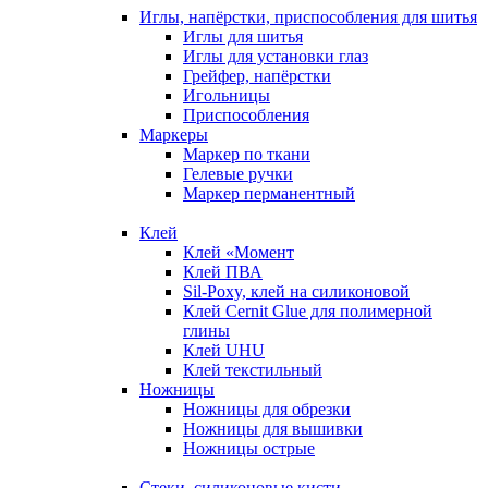
Иглы, напёрстки, приспособления для шитья
Иглы для шитья
Иглы для установки глаз
Грейфер, напёрстки
Игольницы
Приспособления
Маркеры
Маркер по ткани
Гелевые ручки
Маркер перманентный
Клей
Клей «Момент
Клей ПВА
Sil-Poxy, клей на силиконовой
Клей Cernit Glue для полимерной
глины
Клей UHU
Клей текстильный
Ножницы
Ножницы для обрезки
Ножницы для вышивки
Ножницы острые
Стеки, силиконовые кисти