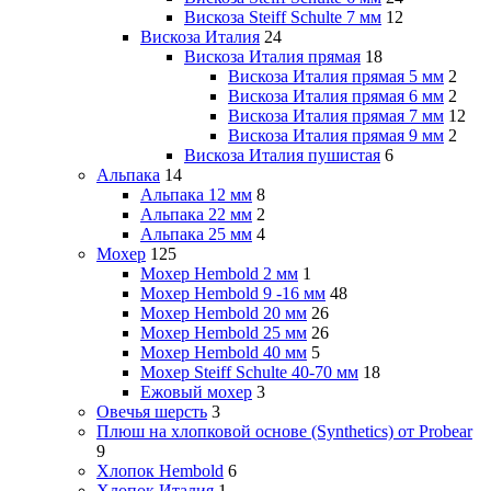
Вискоза Steiff Schulte 7 мм
12
Вискоза Италия
24
Вискоза Италия прямая
18
Вискоза Италия прямая 5 мм
2
Вискоза Италия прямая 6 мм
2
Вискоза Италия прямая 7 мм
12
Вискоза Италия прямая 9 мм
2
Вискоза Италия пушистая
6
Альпака
14
Альпака 12 мм
8
Альпака 22 мм
2
Альпака 25 мм
4
Мохер
125
Мохер Hembold 2 мм
1
Мохер Hembold 9 -16 мм
48
Мохер Hembold 20 мм
26
Мохер Hembold 25 мм
26
Мохер Hembold 40 мм
5
Мохер Steiff Schulte 40-70 мм
18
Ежовый мохер
3
Овечья шерсть
3
Плюш на хлопковой основе (Synthetics) от Probear
9
Хлопок Hembold
6
Хлопок Италия
1