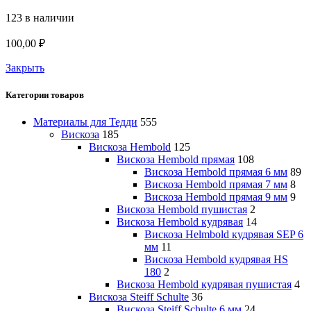
123 в наличии
100,00
₽
Закрыть
Категории товаров
Материалы для Тедди
555
Вискоза
185
Вискоза Hembold
125
Вискоза Hembold прямая
108
Вискоза Hembold прямая 6 мм
89
Вискоза Hembold прямая 7 мм
8
Вискоза Hembold прямая 9 мм
9
Вискоза Hembold пушистая
2
Вискоза Hembold кудрявая
14
Вискоза Helmbold кудрявая SEP 6
мм
11
Вискоза Hembold кудрявая HS
180
2
Вискоза Hembold кудрявая пушистая
4
Вискоза Steiff Schulte
36
Вискоза Steiff Schulte 6 мм
24