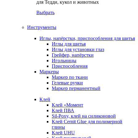
для Тедди, кукол и животных
Выбрать
Инструменты
Иглы, напёрстки, приспособления для шитья
Иглы для шитья
Иглы для установки глаз
Грейфер, напёрстки
Игольницы
Приспособления
Маркеры
Маркер по ткани
Гелевые ручки
Маркер перманентный
Клей
Клей «Момент
Клей ПВА
Sil-Poxy, клей на силиконовой
Клей Cernit Glue для полимерной
глины
Клей UHU