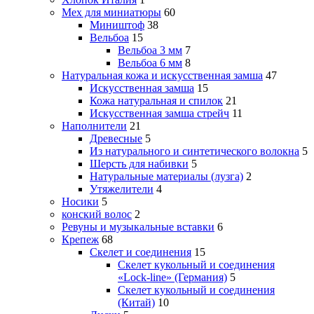
Мех для миниатюры
60
Миништоф
38
Вельбоа
15
Вельбоа 3 мм
7
Вельбоа 6 мм
8
Натуральная кожа и искусственная замша
47
Искусственная замша
15
Кожа натуральная и спилок
21
Искусственная замша стрейч
11
Наполнители
21
Древесные
5
Из натурального и синтетического волокна
5
Шерсть для набивки
5
Натуральные материалы (лузга)
2
Утяжелители
4
Носики
5
конский волос
2
Ревуны и музыкальные вставки
6
Крепеж
68
Скелет и соединения
15
Скелет кукольный и соединения
«Lock-line» (Германия)
5
Скелет кукольный и соединения
(Китай)
10