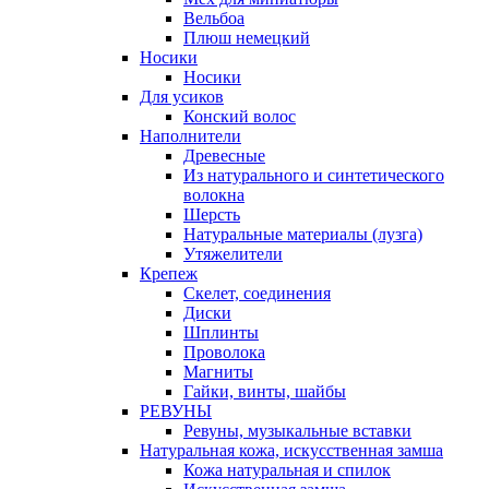
Вельбоа
Плюш немецкий
Носики
Носики
Для усиков
Конский волос
Наполнители
Древесные
Из натурального и синтетического
волокна
Шерсть
Натуральные материалы (лузга)
Утяжелители
Крепеж
Скелет, соединения
Диски
Шплинты
Проволока
Магниты
Гайки, винты, шайбы
РЕВУНЫ
Ревуны, музыкальные вставки
Натуральная кожа, искусственная замша
Кожа натуральная и спилок