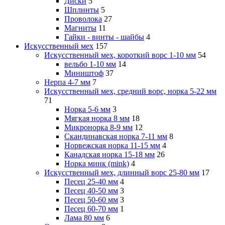
Диски
5
Шплинты
5
Проволока
27
Магниты
11
Гайки - винты - шайбы
4
Искусственный мех
157
Искусственный мех, короткий ворс 1-10 мм
54
вельбо 1-10 мм
14
Миништоф
37
Нерпа 4-7 мм
7
Искусственный мех, средний ворс, норка 5-22 мм
71
Норка 5-6 мм
3
Мягкая норка 8 мм
18
Микронорка 8-9 мм
12
Скандинавская норка 7-11 мм
8
Норвежская норка 11-15 мм
4
Канадская норка 15-18 мм
26
Норка минк (mink)
4
Искусственный мех, длинный ворс 25-80 мм
17
Песец 25-40 мм
4
Песец 40-50 мм
3
Песец 50-60 мм
3
Песец 60-70 мм
1
Лама 80 мм
6