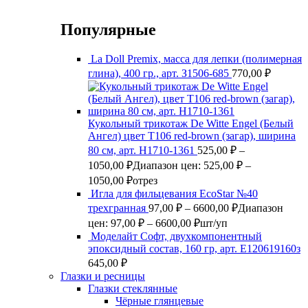
Популярные
La Doll Premix, масса для лепки (полимерная
глина), 400 гр., арт. З1506-685
770,00
₽
Кукольный трикотаж De Witte Engel (Белый
Ангел) цвет Т106 red-brown (загар), ширина
80 см, арт. Н1710-1361
525,00
₽
–
1050,00
₽
Диапазон цен: 525,00 ₽ –
1050,00 ₽
отрез
Игла для фильцевания EcoStar №40
трехгранная
97,00
₽
–
6600,00
₽
Диапазон
цен: 97,00 ₽ – 6600,00 ₽
шт/уп
Моделайт Софт, двухкомпонентный
эпоксидный состав, 160 гр, арт. Е120619160з
645,00
₽
Глазки и ресницы
Глазки стеклянные
Чёрные глянцевые