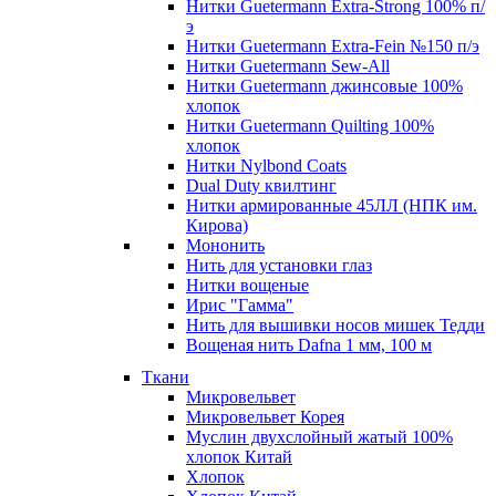
Нитки Guetermann Extra-Strong 100% п/
э
Нитки Guetermann Extra-Fein №150 п/э
Нитки Guetermann Sew-All
Нитки Guetermann джинсовые 100%
хлопок
Нитки Guetermann Quilting 100%
хлопок
Нитки Nylbond Coats
Dual Duty квилтинг
Нитки армированные 45ЛЛ (НПК им.
Кирова)
Мононить
Нить для установки глаз
Нитки вощеные
Ирис "Гамма"
Нить для вышивки носов мишек Тедди
Вощеная нить Dafna 1 мм, 100 м
Ткани
Микровельвет
Микровельвет Корея
Муслин двухслойный жатый 100%
хлопок Китай
Хлопок