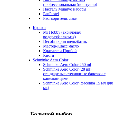
профессиональная (поштучно)
Пастель Mungyo наборы
PanPastel
Растворители, лаки
Краски
Mr Hobby (акриловая
водоразбавляемая)
Decola акрил шелк/батик
Мастер-Класс масло
Красители Прибой
Кисти
Schminke Aero Color
Schminke Aero Color 250 ml
Schminke Aero Color (28 ml)
стандартные стеклянные баночки с
капельницами
Schminke Aero Color (фасовка 15 мл для
мк)
Большой выбор