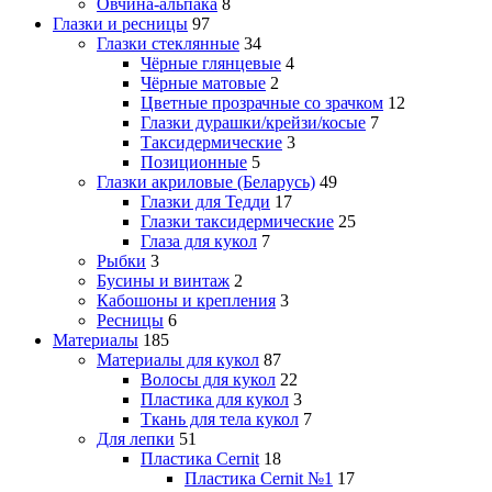
Овчина-альпака
8
Глазки и ресницы
97
Глазки стеклянные
34
Чёрные глянцевые
4
Чёрные матовые
2
Цветные прозрачные со зрачком
12
Глазки дурашки/крейзи/косые
7
Таксидермические
3
Позиционные
5
Глазки акриловые (Беларусь)
49
Глазки для Тедди
17
Глазки таксидермические
25
Глаза для кукол
7
Рыбки
3
Бусины и винтаж
2
Кабошоны и крепления
3
Ресницы
6
Материалы
185
Материалы для кукол
87
Волосы для кукол
22
Пластика для кукол
3
Ткань для тела кукол
7
Для лепки
51
Пластика Cernit
18
Пластика Cernit №1
17