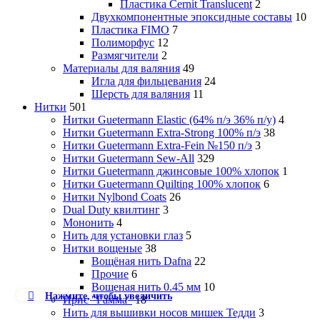
Пластика Cernit Translucent
2
Двухкомпонентные эпоксидные составы
10
Пластика FIMO
7
Полиморфус
12
Размягчители
2
Материалы для валяния
49
Игла для фильцевания
24
Шерсть для валяния
11
Нитки
501
Нитки Guetermann Elastic (64% п/э 36% п/у)
4
Нитки Guetermann Extra-Strong 100% п/э
38
Нитки Guetermann Extra-Fein №150 п/э
3
Нитки Guetermann Sew-All
329
Нитки Guetermann джинсовые 100% хлопок
1
Нитки Guetermann Quilting 100% хлопок
6
Нитки Nylbond Coats
26
Dual Duty квилтинг
3
Мононить
4
Нить для установки глаз
5
Нитки вощеные
38
Вощёная нить Dafna
22
Прочие
6
Вощеная нить 0.45 мм
10
Нажмите, чтобы увеличить
Ирис "Гамма"
18
Нить для вышивки носов мишек Тедди
3