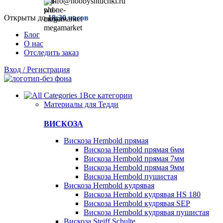
info@hobbyshtuchki.ru
Открыты до
18:30 часов
Блог
О нас
Отследить заказ
Вход / Регистрация
Все категории
Материалы для Тедди
ВИСКОЗА
Вискоза Hembold прямая
Вискоза Hembold прямая 6мм
Вискоза Hembold прямая 7мм
Вискоза Hembold прямая 9мм
Вискоза Hembold пушистая
Вискоза Hembold кудрявая
Вискоза Hembold кудрявая HS 180
Вискоза Hembold кудрявая SEP
Вискоза Hembold кудрявая пушистая
Вискоза Steiff Schulte