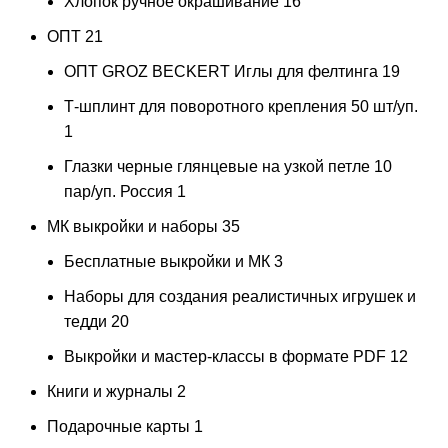
Хлопок ручное окрашивание
16
ОПТ
21
ОПТ GROZ BECKERT Иглы для фелтинга
19
Т-шплинт для поворотного крепления 50 шт/уп.
1
Глазки черные глянцевые на узкой петле 10
пар/уп. Россия
1
МК выкройки и наборы
35
Бесплатные выкройки и МК
3
Наборы для создания реалистичных игрушек и
тедди
20
Выкройки и мастер-классы в формате PDF
12
Книги и журналы
2
Подарочные карты
1