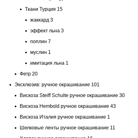
Ткани Турция
15
жаккард
3
эффект льна
3
поплин
7
муслин
1
имитация льна
1
Фетр
20
Эксклюзив: ручное окрашивание
101
Вискоза Steiff Schulte ручное окрашивание
30
Вискоза Hembold ручное окрашивание
43
Вискоза Италия ручное окрашивание
1
Шелковые ленты ручное окрашивание
11