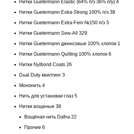
Нитки Guetermann Elastic (64% п/э 36% п/у)
4
Нитки Guetermann Extra-Strong 100% п/э
38
Нитки Guetermann Extra-Fein №150 п/э
3
Нитки Guetermann Sew-All
329
Нитки Guetermann джинсовые 100% хлопок
1
Нитки Guetermann Quilting 100% хлопок
6
Нитки Nylbond Coats
26
Dual Duty квилтинг
3
Мононить
4
Нить для установки глаз
5
Нитки вощеные
38
Вощёная нить Dafna
22
Прочие
6