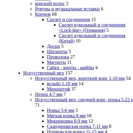
конский волос
2
Ревуны и музыкальные вставки
6
Крепеж
68
Скелет и соединения
15
Скелет кукольный и соединения
«Lock-line» (Германия)
5
Скелет кукольный и соединения
(Китай)
10
Диски
5
Шплинты
5
Проволока
27
Магниты
11
Гайки - винты - шайбы
4
Искусственный мех
157
Искусственный мех, короткий ворс 1-10 мм
54
вельбо 1-10 мм
14
Миништоф
37
Нерпа 4-7 мм
7
Искусственный мех, средний ворс, норка 5-22 
71
Норка 5-6 мм
3
Мягкая норка 8 мм
18
Микронорка 8-9 мм
12
Скандинавская норка 7-11 мм
8
Норвежская норка 11-15 мм
4