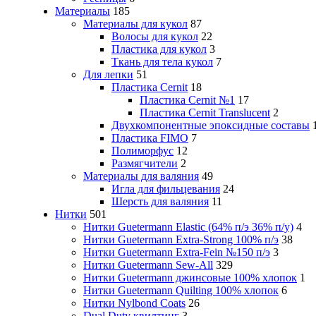
Материалы
185
Материалы для кукол
87
Волосы для кукол
22
Пластика для кукол
3
Ткань для тела кукол
7
Для лепки
51
Пластика Cernit
18
Пластика Cernit №1
17
Пластика Cernit Translucent
2
Двухкомпонентные эпоксидные составы
Пластика FIMO
7
Полиморфус
12
Размягчители
2
Материалы для валяния
49
Игла для фильцевания
24
Шерсть для валяния
11
Нитки
501
Нитки Guetermann Elastic (64% п/э 36% п/у)
4
Нитки Guetermann Extra-Strong 100% п/э
38
Нитки Guetermann Extra-Fein №150 п/э
3
Нитки Guetermann Sew-All
329
Нитки Guetermann джинсовые 100% хлопок
1
Нитки Guetermann Quilting 100% хлопок
6
Нитки Nylbond Coats
26
Dual Duty квилтинг
3