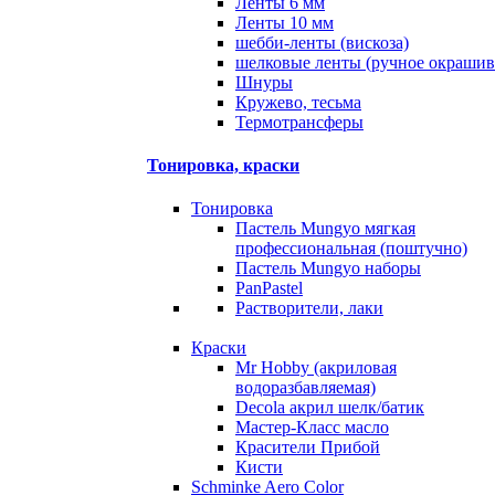
Ленты 6 мм
Ленты 10 мм
шебби-ленты (вискоза)
шелковые ленты (ручное окрашив
Шнуры
Кружево, тесьма
Термотрансферы
Тонировка, краски
Тонировка
Пастель Mungyo мягкая
профессиональная (поштучно)
Пастель Mungyo наборы
PanPastel
Растворители, лаки
Краски
Mr Hobby (акриловая
водоразбавляемая)
Decola акрил шелк/батик
Мастер-Класс масло
Красители Прибой
Кисти
Schminke Aero Color