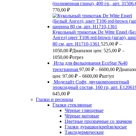
(полимерная глина), 400 гр., арт. З1506
770,00
₽
Кукольный трикотаж De Witte Engel (Б
Ангел) цвет Т106 red-brown (загар), ши
80 см, арт. Н1710-1361
525,00
₽
–
1050,00
₽
Диапазон цен: 525,00 ₽ –
1050,00 ₽
отрез
Игла для фильцевания EcoStar №40
трехгранная
97,00
₽
–
6600,00
₽
Диапаз
цен: 97,00 ₽ – 6600,00 ₽
шт/уп
Моделайт Софт, двухкомпонентный
эпоксидный состав, 160 гр, арт. Е12061
645,00
₽
Глазки и ресницы
Глазки стеклянные
Чёрные глянцевые
Чёрные матовые
Цветные прозрачные со зрачком
Глазки дурашки/крейзи/косые
Таксидермические