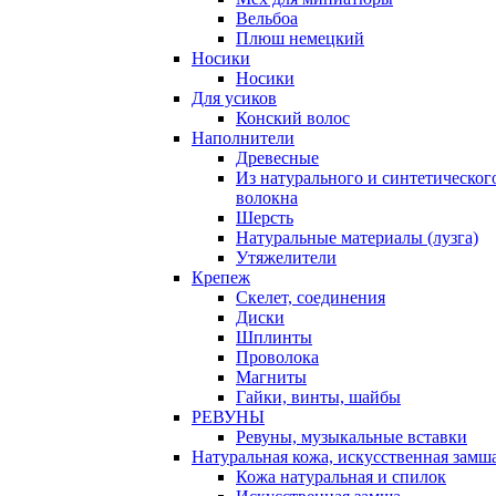
Вельбоа
Плюш немецкий
Носики
Носики
Для усиков
Конский волос
Наполнители
Древесные
Из натурального и синтетическог
волокна
Шерсть
Натуральные материалы (лузга)
Утяжелители
Крепеж
Скелет, соединения
Диски
Шплинты
Проволока
Магниты
Гайки, винты, шайбы
РЕВУНЫ
Ревуны, музыкальные вставки
Натуральная кожа, искусственная замш
Кожа натуральная и спилок