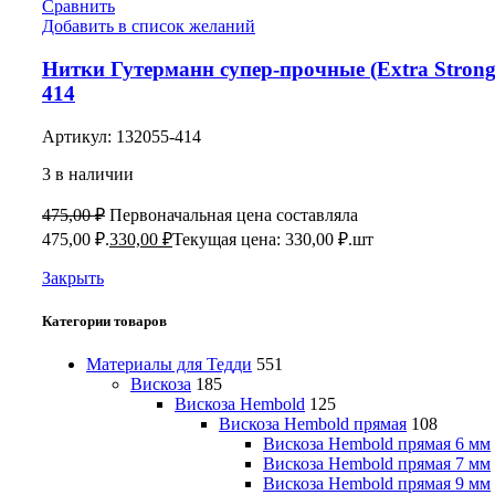
Сравнить
Добавить в список желаний
Нитки Гутерманн супер-прочные (Extra Strong
414
Артикул:
132055-414
3 в наличии
475,00
₽
Первоначальная цена составляла
475,00 ₽.
330,00
₽
Текущая цена: 330,00 ₽.
шт
Закрыть
Категории товаров
Материалы для Тедди
551
Вискоза
185
Вискоза Hembold
125
Вискоза Hembold прямая
108
Вискоза Hembold прямая 6 мм
Вискоза Hembold прямая 7 мм
Вискоза Hembold прямая 9 мм