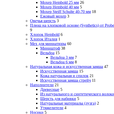
Мохер Hembold 25 мм
26
Мохер Hembold 40 мм
5
Мохер Steiff Schulte 40-70 мм
18
Ежовый мохер
3
Овечья шерсть
3
Плюш на хлопковой основе (Synthetics) от Probe
9
Хлопок Hembold
6
Хлопок Италия
1
Мех для миниатюры
60
Миништоф
38
Вельбоа
15
Вельбоа 3 мм
7
Вельбоа 6 мм
8
Натуральная кожа и искусственная замша
47
Искусственная замша
15
Кожа натуральная и спилок
21
Искусственная замша стрейч
11
Наполнители
21
Древесные
5
Из натурального и синтетического волок
Шерсть для набивки
5
Натуральные материалы (лузга)
2
Утяжелители
4
Носики
5