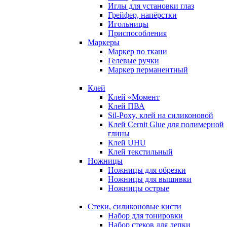
Иглы для установки глаз
Грейфер, напёрстки
Игольницы
Приспособления
Маркеры
Маркер по ткани
Гелевые ручки
Маркер перманентный
Клей
Клей «Момент
Клей ПВА
Sil-Poxy, клей на силиконовой
Клей Cernit Glue для полимерной
глины
Клей UHU
Клей текстильный
Ножницы
Ножницы для обрезки
Ножницы для вышивки
Ножницы острые
Стеки, силиконовые кисти
Набор для тонировки
Набор стеков для лепки