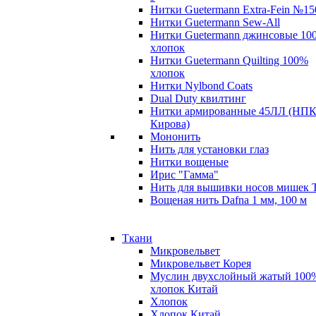
Нитки Guetermann Extra-Fein №15
Нитки Guetermann Sew-All
Нитки Guetermann джинсовые 10
хлопок
Нитки Guetermann Quilting 100%
хлопок
Нитки Nylbond Coats
Dual Duty квилтинг
Нитки армированные 45ЛЛ (НПК
Кирова)
Мононить
Нить для установки глаз
Нитки вощеные
Ирис "Гамма"
Нить для вышивки носов мишек 
Вощеная нить Dafna 1 мм, 100 м
Ткани
Микровельвет
Микровельвет Корея
Муслин двухслойный жатый 100
хлопок Китай
Хлопок
Хлопок Китай