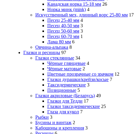
Канадская норка 15-18 мм
26
Норка минк (mink)
4
Искусственный мех, длинный ворс 25-80 мм
17
Песец 25-40 мм
4
Песец 40-50 мм
3
Песец 50-60 мм
3
Песец 60-70 мм
1
Лама 80 мм
6
Овчина-альпака
8
Глазки и ресницы
97
Глазки стеклянные
34
Чёрные глянцевые
4
Чёрные матовые
2
Цветные прозрачные со зрачком
12
Глазки дурашки/крейзи/косые
7
Таксидермические
3
Позиционные
5
Глазки акриловые (Беларусь)
49
Глазки для Тедди
17
Глазки таксидермические
25
Глаза для кукол
7
Рыбки
3
Бусины и винтаж
2
Кабошоны и крепления
3
Ресницы
6