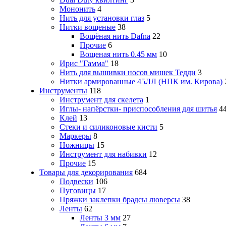
Мононить
4
Нить для установки глаз
5
Нитки вощеные
38
Вощёная нить Dafna
22
Прочие
6
Вощеная нить 0.45 мм
10
Ирис "Гамма"
18
Нить для вышивки носов мишек Тедди
3
Нитки армированные 45ЛЛ (НПК им. Кирова)
Инструменты
118
Инструмент для скелета
1
Иглы- напёрстки- приспособления для шитья
4
Клей
13
Стеки и силиконовые кисти
5
Маркеры
8
Ножницы
15
Инструмент для набивки
12
Прочие
15
Товары для декорирования
684
Подвески
106
Пуговицы
17
Пряжки заклепки брадсы люверсы
38
Ленты
62
Ленты 3 мм
27