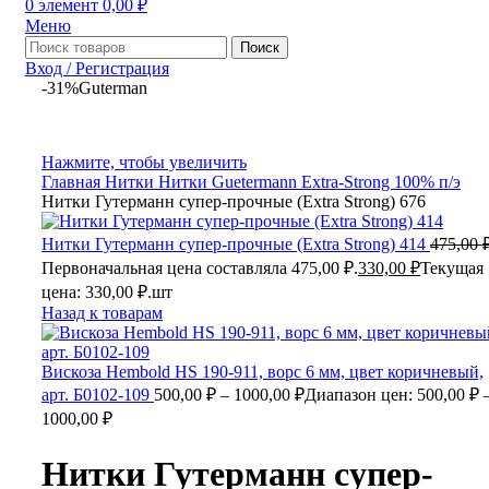
0
элемент
0,00
₽
Меню
Поиск
Вход / Регистрация
-31%
Guterman
Нажмите, чтобы увеличить
Главная
Нитки
Нитки Guetermann Extra-Strong 100% п/э
Нитки Гутерманн супер-прочные (Extra Strong) 676
Нитки Гутерманн супер-прочные (Extra Strong) 414
475,00
Первоначальная цена составляла 475,00 ₽.
330,00
₽
Текущая
цена: 330,00 ₽.
шт
Назад к товарам
Вискоза Hembold HS 190-911, ворс 6 мм, цвет коричневый,
арт. Б0102-109
500,00
₽
–
1000,00
₽
Диапазон цен: 500,00 ₽ 
1000,00 ₽
Нитки Гутерманн супер-