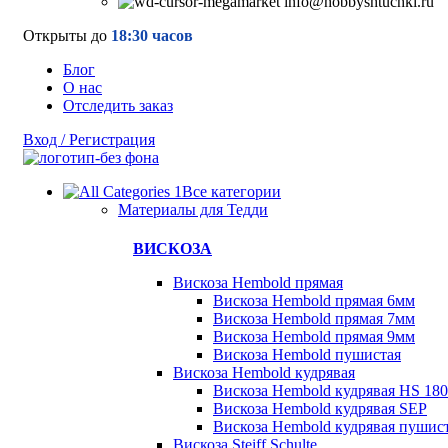
info@hobbyshtuchki.ru
Открыты до
18:30 часов
Блог
О нас
Отследить заказ
Вход / Регистрация
Все категории
Материалы для Тедди
ВИСКОЗА
Вискоза Hembold прямая
Вискоза Hembold прямая 6мм
Вискоза Hembold прямая 7мм
Вискоза Hembold прямая 9мм
Вискоза Hembold пушистая
Вискоза Hembold кудрявая
Вискоза Hembold кудрявая HS 180
Вискоза Hembold кудрявая SEP
Вискоза Hembold кудрявая пушис
Вискоза Steiff Schulte