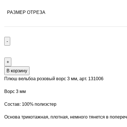
125,00 ₽
–
РАЗМЕР ОТРЕЗА
1000,00 ₽
Количество
товара
Плюш
вельбоа
В корзину
розовый
Плюш вельбоа розовый ворс 3 мм, арт. 131006
ворс
3
Ворс 3 мм
мм,
Состав: 100% полиэстер
арт.
131006
Основа трикотажная, плотная, немного тянется в попер