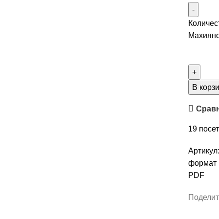
Количес
Махияно
В корз
Срав
19
посет
Артикул
формат
PDF
Поделит