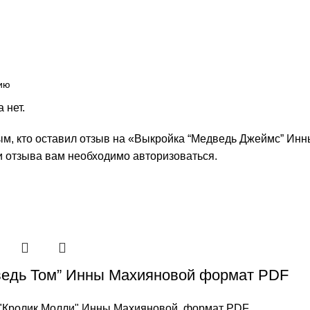
 нет.
ым, кто оставил отзыв на «Выкройка “Медведь Джеймс” Ин
и отзыва вам необходимо
авторизоваться
.
едь Том” Инны Махияновой формат PDF
"Кролик Молли" Инны Махияновой, формат PDF