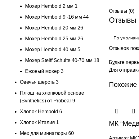
Мохер Hembold 2 мм
1
Отзывы (0)
Мохер Hembold 9 -16 мм
44
Отзывы
Мохер Hembold 20 мм
26
Мохер Hembold 25 мм
26
Отзывов пока
Мохер Hembold 40 мм
5
Мохер Steiff Schulte 40-70 мм
18
Будьте перв
Для отправк
Ежовый мохер
3
Овечья шерсть
3
Похожие
Плюш на хлопковой основе
(Synthetics) от Probear
9
Хлопок Hembold
6
МК “Медв
Хлопок Италия
1
Мех для миниатюры
60
Артикул:
МК 