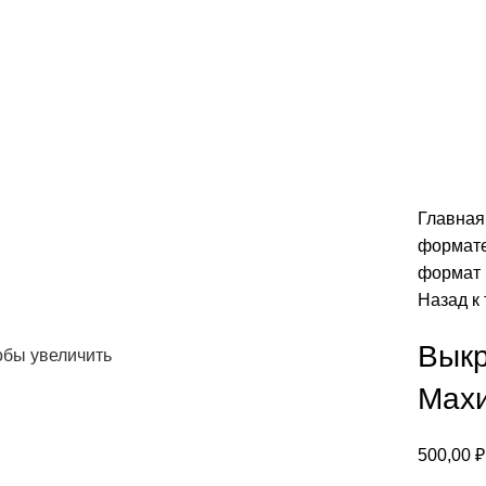
Главна
формат
формат
Назад к
Выкр
обы увеличить
Махи
500,00
₽