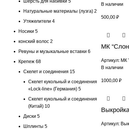
Шерсть для набивки
5
В наличии
Натуральные материалы (лузга)
2
500,00
₽
Утяжелители
4
Носики
5
конский волос
2
МК “Слон
Ревуны и музыкальные вставки
6
Артикул:
МК 
Крепеж
68
В наличии
Скелет и соединения
15
1000,00
₽
Скелет кукольный и соединения
«Lock-line» (Германия)
5
Скелет кукольный и соединения
(Китай)
10
Выкройка
Диски
5
Артикул:
Вык
Шплинты
5