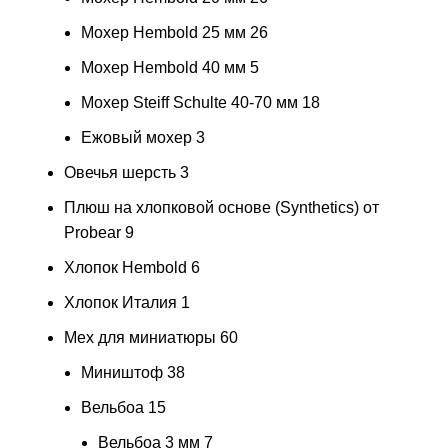
Мохер Hembold 25 мм
26
Мохер Hembold 40 мм
5
Мохер Steiff Schulte 40-70 мм
18
Ежовый мохер
3
Овечья шерсть
3
Плюш на хлопковой основе (Synthetics) от
Probear
9
Хлопок Hembold
6
Хлопок Италия
1
Мех для миниатюры
60
Миништоф
38
Вельбоа
15
Вельбоа 3 мм
7