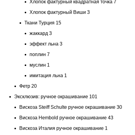
Хлопок фактурный квадратная точка
7
Хлопок фактурный Виши
3
Ткани Турция
15
жаккард
3
эффект льна
3
поплин
7
муслин
1
имитация льна
1
Фетр
20
Эксклюзив: ручное окрашивание
101
Вискоза Steiff Schulte ручное окрашивание
30
Вискоза Hembold ручное окрашивание
43
Вискоза Италия ручное окрашивание
1