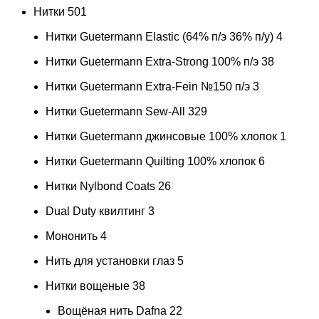
Нитки
501
Нитки Guetermann Elastic (64% п/э 36% п/у)
4
Нитки Guetermann Extra-Strong 100% п/э
38
Нитки Guetermann Extra-Fein №150 п/э
3
Нитки Guetermann Sew-All
329
Нитки Guetermann джинсовые 100% хлопок
1
Нитки Guetermann Quilting 100% хлопок
6
Нитки Nylbond Coats
26
Dual Duty квилтинг
3
Мононить
4
Нить для установки глаз
5
Нитки вощеные
38
Вощёная нить Dafna
22