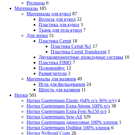
Ресницы
6
Материалы
185
Материалы для кукол
87
Волосы для кукол
22
Пластика для кукол
3
Ткань для тела кукол
7
Для лепки
51
Пластика Cernit
18
Пластика Cernit №1
17
Пластика Cernit Translucent
2
Двухкомпонентные эпоксидные составы
10
Пластика FIMO
7
Полиморфус
12
Размягчители
2
Материалы для валяния
49
Игла для фильцевания
24
Шерсть для валяния
11
Нитки
501
Нитки Guetermann Elastic (64% п/э 36% п/у)
4
Нитки Guetermann Extra-Strong 100% п/э
38
Нитки Guetermann Extra-Fein №150 п/э
3
Нитки Guetermann Sew-All
329
Нитки Guetermann джинсовые 100% хлопок
1
Нитки Guetermann Quilting 100% хлопок
6
Нитки Nylbond Coats
26