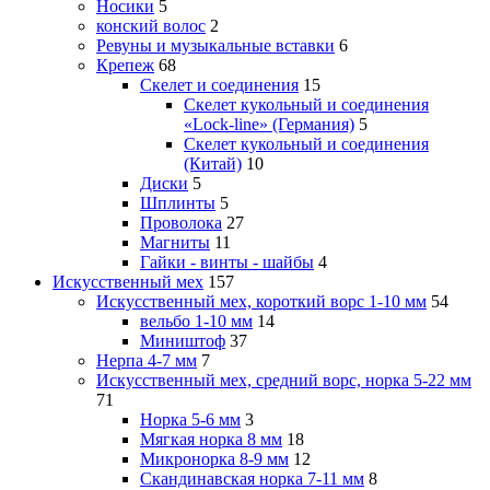
Носики
5
конский волос
2
Ревуны и музыкальные вставки
6
Крепеж
68
Скелет и соединения
15
Скелет кукольный и соединения
«Lock-line» (Германия)
5
Скелет кукольный и соединения
(Китай)
10
Диски
5
Шплинты
5
Проволока
27
Магниты
11
Гайки - винты - шайбы
4
Искусственный мех
157
Искусственный мех, короткий ворс 1-10 мм
54
вельбо 1-10 мм
14
Миништоф
37
Нерпа 4-7 мм
7
Искусственный мех, средний ворс, норка 5-22 мм
71
Норка 5-6 мм
3
Мягкая норка 8 мм
18
Микронорка 8-9 мм
12
Скандинавская норка 7-11 мм
8