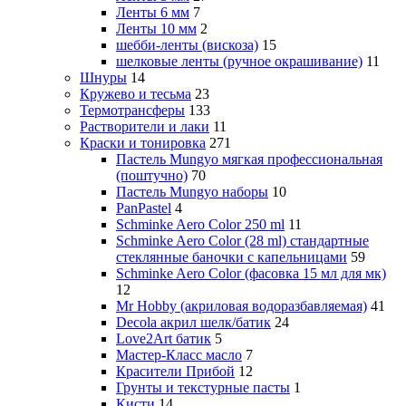
Ленты 6 мм
7
Ленты 10 мм
2
шебби-ленты (вискоза)
15
шелковые ленты (ручное окрашивание)
11
Шнуры
14
Кружево и тесьма
23
Термотрансферы
133
Растворители и лаки
11
Краски и тонировка
271
Пастель Mungyo мягкая профессиональная
(поштучно)
70
Пастель Mungyo наборы
10
PanPastel
4
Schminke Aero Color 250 ml
11
Schminke Aero Color (28 ml) стандартные
стеклянные баночки с капельницами
59
Schminke Aero Color (фасовка 15 мл для мк)
12
Mr Hobby (акриловая водоразбавляемая)
41
Decola акрил шелк/батик
24
Love2Art батик
5
Мастер-Класс масло
7
Красители Прибой
12
Грунты и текстурные пасты
1
Кисти
14