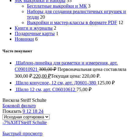
МК выкройки и наборы
35
Бесплатные выкройки и МК
3
Наборы для создания реалистичных игрушек и
тедди
20
Выкройки и мастер-классы в формате PDF
12
Книги и журналы
2
Подарочные карты
1
Новинки
6
Часто покупают
Шаблон-линейка для разметки и измерения, арт.
С09010921
300,00
₽
Первоначальная цена составляла
300,00 ₽.
220,00
₽
Текущая цена: 220,00 ₽.
Шило конусное, 12 см, арт. Д0601-380
125,00
₽
Шило 12 см, арт. С06010612
75,00
₽
Вискоза Steiff Schulte
Боковой фильтр
Показать
9
12
18
24
-7%
ХИТ
Steiff Schulte
Быстрый просмотр