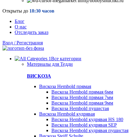
info@hobbyshtuchki.ru
Открыты до
18:30 часов
Блог
О нас
Отследить заказ
Вход / Регистрация
Все категории
Материалы для Тедди
ВИСКОЗА
Вискоза Hembold прямая
Вискоза Hembold прямая 6мм
Вискоза Hembold прямая 7мм
Вискоза Hembold прямая 9мм
Вискоза Hembold пушистая
Вискоза Hembold кудрявая
Вискоза Hembold кудрявая HS 180
Вискоза Hembold кудрявая SEP
Вискоза Hembold кудрявая пушистая
Вискоза Steiff Schulte