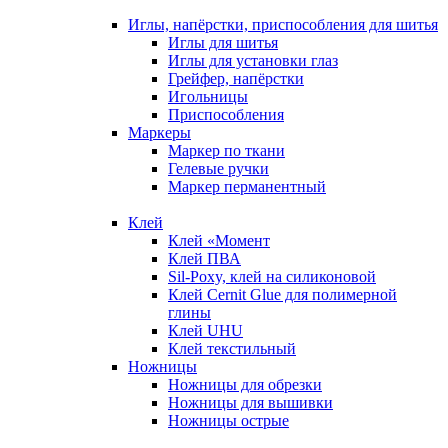
Иглы, напёрстки, приспособления для шитья
Иглы для шитья
Иглы для установки глаз
Грейфер, напёрстки
Игольницы
Приспособления
Маркеры
Маркер по ткани
Гелевые ручки
Маркер перманентный
Клей
Клей «Момент
Клей ПВА
Sil-Poxy, клей на силиконовой
Клей Cernit Glue для полимерной
глины
Клей UHU
Клей текстильный
Ножницы
Ножницы для обрезки
Ножницы для вышивки
Ножницы острые