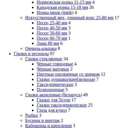
Норвежская норка 11-15 мм
4
Канадская норка 15-18 мм
26
Норка минк (mink)
4
Искусственный мех, длинный ворс 25-80 мм
17
Песец 25-40 мм
4
Песец 40-50 мм
3
Песец 50-60 мм
3
Песец 60-70 мм
1
Лама 80 мм
6
Овчина-альпака
8
Глазки и ресницы
97
Глазки стеклянные
34
Чёрные глянцевые
4
Чёрные матовые
2
Цветные прозрачные со зрачком
12
Глазки дурашки/крейзи/косые
7
Таксидермические
3
Позиционные
5
Глазки акриловые (Беларусь)
49
Глазки для Тедди
17
Глазки таксидермические
25
Глаза для кукол
7
Рыбки
3
Бусины и винтаж
2
Кабошоны и крепления
3