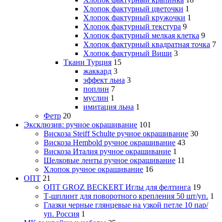
Хлопок фактурный цветочки
1
Хлопок фактурный кружочки
1
Хлопок фактурный текстура
9
Хлопок фактурный мелкая клетка
9
Хлопок фактурный квадратная точка
7
Хлопок фактурный Виши
3
Ткани Турция
15
жаккард
3
эффект льна
3
поплин
7
муслин
1
имитация льна
1
Фетр
20
Эксклюзив: ручное окрашивание
101
Вискоза Steiff Schulte ручное окрашивание
30
Вискоза Hembold ручное окрашивание
43
Вискоза Италия ручное окрашивание
1
Шелковые ленты ручное окрашивание
11
Хлопок ручное окрашивание
16
ОПТ
21
ОПТ GROZ BECKERT Иглы для фелтинга
19
Т-шплинт для поворотного крепления 50 шт/уп.
1
Глазки черные глянцевые на узкой петле 10 пар/
уп. Россия
1