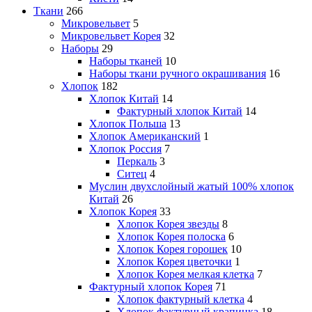
Ткани
266
Микровельвет
5
Микровельвет Корея
32
Наборы
29
Наборы тканей
10
Наборы ткани ручного окрашивания
16
Хлопок
182
Хлопок Китай
14
Фактурный хлопок Китай
14
Хлопок Польша
13
Хлопок Американский
1
Хлопок Россия
7
Перкаль
3
Ситец
4
Муслин двухслойный жатый 100% хлопок
Китай
26
Хлопок Корея
33
Хлопок Корея звезды
8
Хлопок Корея полоска
6
Хлопок Корея горошек
10
Хлопок Корея цветочки
1
Хлопок Корея мелкая клетка
7
Фактурный хлопок Корея
71
Хлопок фактурный клетка
4
Хлопок фактурный крапинка
18