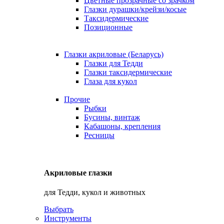
Цветные прозрачные со зрачком
Глазки дурашки/крейзи/косые
Таксидермические
Позиционные
Глазки акриловые (Беларусь)
Глазки для Тедди
Глазки таксидермические
Глаза для кукол
Прочие
Рыбки
Бусины, винтаж
Кабашоны, крепления
Ресницы
Акриловые глазки
для Тедди, кукол и животных
Выбрать
Инструменты