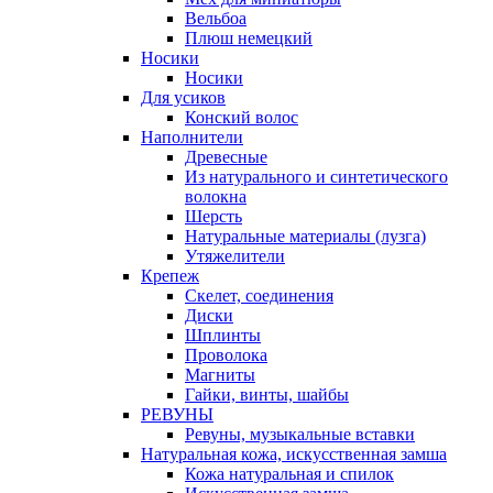
Вельбоа
Плюш немецкий
Носики
Носики
Для усиков
Конский волос
Наполнители
Древесные
Из натурального и синтетического
волокна
Шерсть
Натуральные материалы (лузга)
Утяжелители
Крепеж
Скелет, соединения
Диски
Шплинты
Проволока
Магниты
Гайки, винты, шайбы
РЕВУНЫ
Ревуны, музыкальные вставки
Натуральная кожа, искусственная замша
Кожа натуральная и спилок