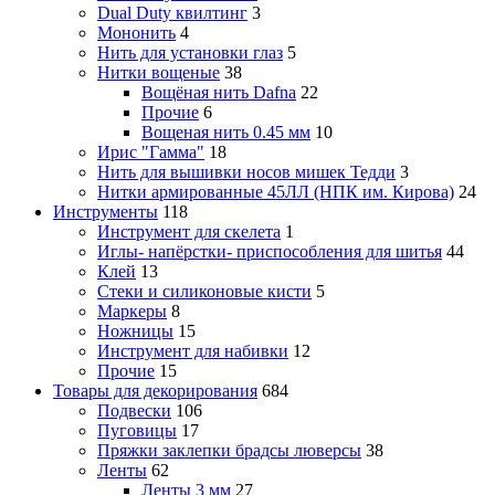
Dual Duty квилтинг
3
Мононить
4
Нить для установки глаз
5
Нитки вощеные
38
Вощёная нить Dafna
22
Прочие
6
Вощеная нить 0.45 мм
10
Ирис "Гамма"
18
Нить для вышивки носов мишек Тедди
3
Нитки армированные 45ЛЛ (НПК им. Кирова)
24
Инструменты
118
Инструмент для скелета
1
Иглы- напёрстки- приспособления для шитья
44
Клей
13
Стеки и силиконовые кисти
5
Маркеры
8
Ножницы
15
Инструмент для набивки
12
Прочие
15
Товары для декорирования
684
Подвески
106
Пуговицы
17
Пряжки заклепки брадсы люверсы
38
Ленты
62
Ленты 3 мм
27