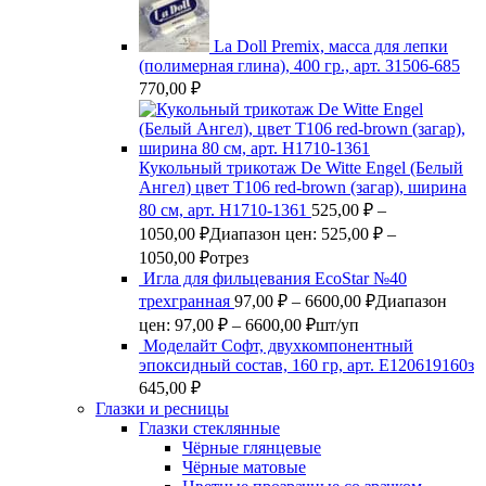
La Doll Premix, масса для лепки
(полимерная глина), 400 гр., арт. З1506-685
770,00
₽
Кукольный трикотаж De Witte Engel (Белый
Ангел) цвет Т106 red-brown (загар), ширина
80 см, арт. Н1710-1361
525,00
₽
–
1050,00
₽
Диапазон цен: 525,00 ₽ –
1050,00 ₽
отрез
Игла для фильцевания EcoStar №40
трехгранная
97,00
₽
–
6600,00
₽
Диапазон
цен: 97,00 ₽ – 6600,00 ₽
шт/уп
Моделайт Софт, двухкомпонентный
эпоксидный состав, 160 гр, арт. Е120619160з
645,00
₽
Глазки и ресницы
Глазки стеклянные
Чёрные глянцевые
Чёрные матовые