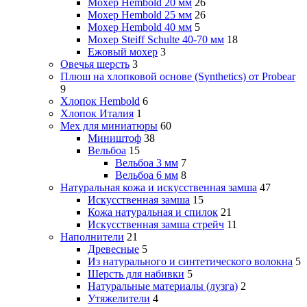
Мохер Hembold 20 мм
26
Мохер Hembold 25 мм
26
Мохер Hembold 40 мм
5
Мохер Steiff Schulte 40-70 мм
18
Ежовый мохер
3
Овечья шерсть
3
Плюш на хлопковой основе (Synthetics) от Probear
9
Хлопок Hembold
6
Хлопок Италия
1
Мех для миниатюры
60
Миништоф
38
Вельбоа
15
Вельбоа 3 мм
7
Вельбоа 6 мм
8
Натуральная кожа и искусственная замша
47
Искусственная замша
15
Кожа натуральная и спилок
21
Искусственная замша стрейч
11
Наполнители
21
Древесные
5
Из натурального и синтетического волокна
5
Шерсть для набивки
5
Натуральные материалы (лузга)
2
Утяжелители
4