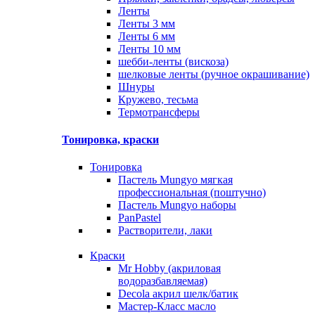
Ленты
Ленты 3 мм
Ленты 6 мм
Ленты 10 мм
шебби-ленты (вискоза)
шелковые ленты (ручное окрашивание)
Шнуры
Кружево, тесьма
Термотрансферы
Тонировка, краски
Тонировка
Пастель Mungyo мягкая
профессиональная (поштучно)
Пастель Mungyo наборы
PanPastel
Растворители, лаки
Краски
Mr Hobby (акриловая
водоразбавляемая)
Decola акрил шелк/батик
Мастер-Класс масло