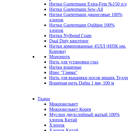
Нитки Guetermann Extra-Fein №150 п/э
Нитки Guetermann Sew-All
Нитки Guetermann джинсовые 100%
хлопок
Нитки Guetermann Quilting 100%
хлопок
Нитки Nylbond Coats
Dual Duty квилтинг
Нитки армированные 45ЛЛ (НПК им.
Кирова)
Мононить
Нить для установки глаз
Нитки вощеные
Ирис "Гамма"
Нить для вышивки носов мишек Тедди
Вощеная нить Dafna 1 мм, 100 м
Ткани
Микровельвет
Микровельвет Корея
Муслин двухслойный жатый 100%
хлопок Китай
Хлопок
Хлопок Китай