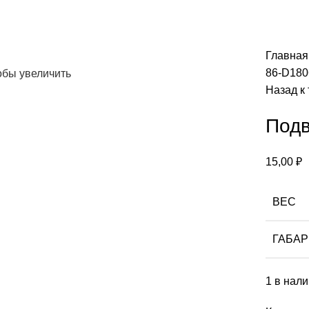
Главна
86-D180
обы увеличить
Назад к
Подв
15,00
₽
ВЕС
ГАБА
1 в нал