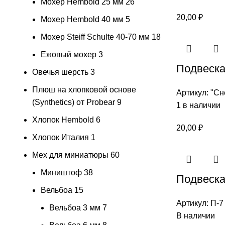
Мохер Hembold 25 мм
26
20,00
₽
Мохер Hembold 40 мм
5
Мохер Steiff Schulte 40-70 мм
18
Ежовый мохер
3
Подвеска
Овечья шерсть
3
Плюш на хлопковой основе
Артикул:
"Сн
(Synthetics) от Probear
9
1 в наличии
Хлопок Hembold
6
20,00
₽
Хлопок Италия
1
Мех для миниатюры
60
Миништоф
38
Подвеска 
Вельбоа
15
Артикул:
П-7
Вельбоа 3 мм
7
В наличии