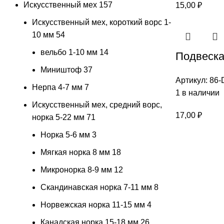
Искусственный мех
157
15,00
₽
Искусственный мех, короткий ворс 1-
10 мм
54
вельбо 1-10 мм
14
Подвеска
Миништоф
37
Артикул:
86-
Нерпа 4-7 мм
7
1 в наличии
Искусственный мех, средний ворс,
17,00
₽
норка 5-22 мм
71
Норка 5-6 мм
3
Мягкая норка 8 мм
18
Микронорка 8-9 мм
12
Скандинавская норка 7-11 мм
8
Норвежская норка 11-15 мм
4
Канадская норка 15-18 мм
26