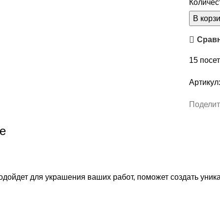
Количес
В корз
Срав
15
посет
Артикул
Поделит
е
одойдет для украшения ваших работ, поможет создать уни
.