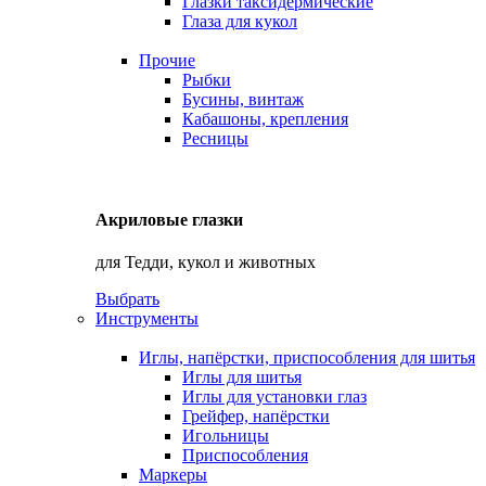
Глазки таксидермические
Глаза для кукол
Прочие
Рыбки
Бусины, винтаж
Кабашоны, крепления
Ресницы
Акриловые глазки
для Тедди, кукол и животных
Выбрать
Инструменты
Иглы, напёрстки, приспособления для шитья
Иглы для шитья
Иглы для установки глаз
Грейфер, напёрстки
Игольницы
Приспособления
Маркеры