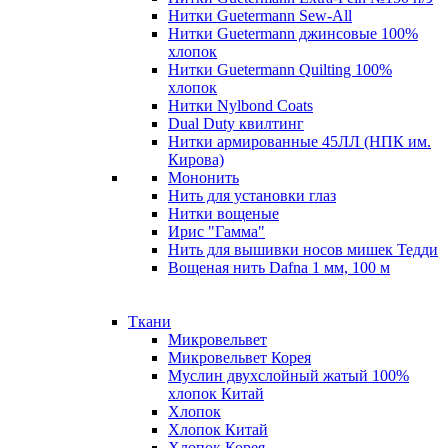
Нитки Guetermann Sew-All
Нитки Guetermann джинсовые 100%
хлопок
Нитки Guetermann Quilting 100%
хлопок
Нитки Nylbond Coats
Dual Duty квилтинг
Нитки армированные 45ЛЛ (НПК им.
Кирова)
Мононить
Нить для установки глаз
Нитки вощеные
Ирис "Гамма"
Нить для вышивки носов мишек Тедди
Вощеная нить Dafna 1 мм, 100 м
Ткани
Микровельвет
Микровельвет Корея
Муслин двухслойный жатый 100%
хлопок Китай
Хлопок
Хлопок Китай
Хлопок Корея