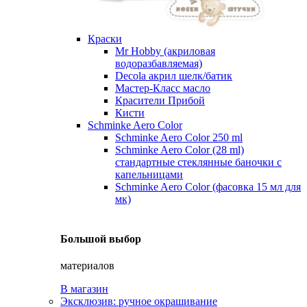
Краски
Mr Hobby (акриловая
водоразбавляемая)
Decola акрил шелк/батик
Мастер-Класс масло
Красители Прибой
Кисти
Schminke Aero Color
Schminke Aero Color 250 ml
Schminke Aero Color (28 ml)
стандартные стеклянные баночки с
капельницами
Schminke Aero Color (фасовка 15 мл для
мк)
Большой выбор
материалов
В магазин
Эксклюзив: ручное окрашивание