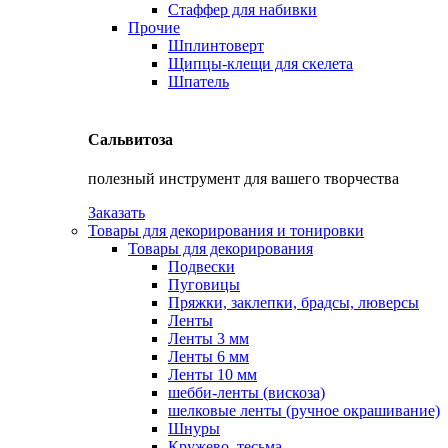
Стаффер для набивки
Прочие
Шплинтоверт
Щипцы-клещи для скелета
Шпатель
Сальвитоза
полезный инструмент для вашего творчества
Заказать
Товары для декорирования и тонировки
Товары для декорирования
Подвески
Пуговицы
Пряжки, заклепки, брадсы, люверсы
Ленты
Ленты 3 мм
Ленты 6 мм
Ленты 10 мм
шебби-ленты (вискоза)
шелковые ленты (ручное окрашивание)
Шнуры
Кружево, тесьма