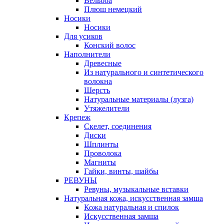
Вельбоа
Плюш немецкий
Носики
Носики
Для усиков
Конский волос
Наполнители
Древесные
Из натурального и синтетического
волокна
Шерсть
Натуральные материалы (лузга)
Утяжелители
Крепеж
Скелет, соединения
Диски
Шплинты
Проволока
Магниты
Гайки, винты, шайбы
РЕВУНЫ
Ревуны, музыкальные вставки
Натуральная кожа, искусственная замша
Кожа натуральная и спилок
Искусственная замша