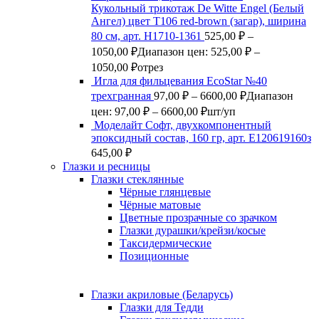
Кукольный трикотаж De Witte Engel (Белый
Ангел) цвет Т106 red-brown (загар), ширина
80 см, арт. Н1710-1361
525,00
₽
–
1050,00
₽
Диапазон цен: 525,00 ₽ –
1050,00 ₽
отрез
Игла для фильцевания EcoStar №40
трехгранная
97,00
₽
–
6600,00
₽
Диапазон
цен: 97,00 ₽ – 6600,00 ₽
шт/уп
Моделайт Софт, двухкомпонентный
эпоксидный состав, 160 гр, арт. Е120619160з
645,00
₽
Глазки и ресницы
Глазки стеклянные
Чёрные глянцевые
Чёрные матовые
Цветные прозрачные со зрачком
Глазки дурашки/крейзи/косые
Таксидермические
Позиционные
Глазки акриловые (Беларусь)
Глазки для Тедди