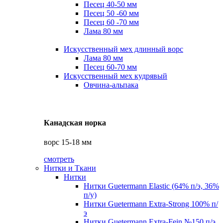
Песец 40-50 мм
Песец 50 -60 мм
Песец 60 -70 мм
Лама 80 мм
Искусственный мех длинный ворс
Лама 80 мм
Песец 60-70 мм
Искусственный мех кудрявый
Овчина-альпака
Канадская норка
ворс 15-18 мм
смотреть
Нитки и Ткани
Нитки
Нитки Guetermann Elastic (64% п/э, 36%
п/у)
Нитки Guetermann Extra-Strong 100% п/
э
Нитки Guetermann Extra-Fein №150 п/э