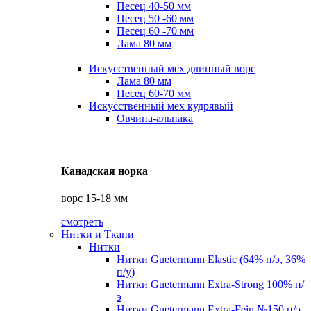
Песец 40-50 мм
Песец 50 -60 мм
Песец 60 -70 мм
Лама 80 мм
Искусственный мех длинный ворс
Лама 80 мм
Песец 60-70 мм
Искусственный мех кудрявый
Овчина-альпака
Канадская норка
ворс 15-18 мм
смотреть
Нитки и Ткани
Нитки
Нитки Guetermann Elastic (64% п/э, 36%
п/у)
Нитки Guetermann Extra-Strong 100% п/
э
Нитки Guetermann Extra-Fein №150 п/э