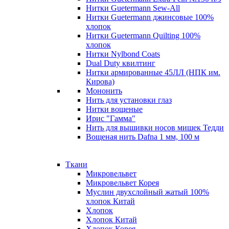
Нитки Guetermann Sew-All
Нитки Guetermann джинсовые 100%
хлопок
Нитки Guetermann Quilting 100%
хлопок
Нитки Nylbond Coats
Dual Duty квилтинг
Нитки армированные 45ЛЛ (НПК им.
Кирова)
Мононить
Нить для установки глаз
Нитки вощеные
Ирис "Гамма"
Нить для вышивки носов мишек Тедди
Вощеная нить Dafna 1 мм, 100 м
Ткани
Микровельвет
Микровельвет Корея
Муслин двухслойный жатый 100%
хлопок Китай
Хлопок
Хлопок Китай
Хлопок Корея