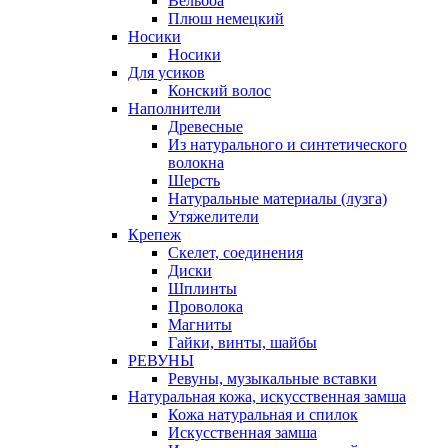
Вельбоа
Плюш немецкий
Носики
Носики
Для усиков
Конский волос
Наполнители
Древесные
Из натурального и синтетического
волокна
Шерсть
Натуральные материалы (лузга)
Утяжелители
Крепеж
Скелет, соединения
Диски
Шплинты
Проволока
Магниты
Гайки, винты, шайбы
РЕВУНЫ
Ревуны, музыкальные вставки
Натуральная кожа, искусственная замша
Кожа натуральная и спилок
Искусственная замша