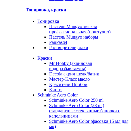
Тонировка, краски
Тонировка
Пастель Mungyo мягкая
профессиональная (поштучно)
Пастель Mungyo наборы
PanPastel
Растворители, лаки
Краски
Mr Hobby (акриловая
водоразбавляемая)
Decola акрил шелк/батик
Мастер-Класс масло
Красители Прибой
Кисти
Schminke Aero Color
Schminke Aero Color 250 ml
Schminke Aero Color (28 ml)
стандартные стеклянные баночки с
капельницами
Schminke Aero Color (фасовка 15 мл для
мк)