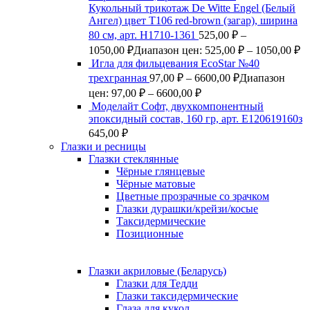
Кукольный трикотаж De Witte Engel (Белый
Ангел) цвет Т106 red-brown (загар), ширина
80 см, арт. Н1710-1361
525,00
₽
–
1050,00
₽
Диапазон цен: 525,00 ₽ – 1050,00 ₽
Игла для фильцевания EcoStar №40
трехгранная
97,00
₽
–
6600,00
₽
Диапазон
цен: 97,00 ₽ – 6600,00 ₽
Моделайт Софт, двухкомпонентный
эпоксидный состав, 160 гр, арт. Е120619160з
645,00
₽
Глазки и ресницы
Глазки стеклянные
Чёрные глянцевые
Чёрные матовые
Цветные прозрачные со зрачком
Глазки дурашки/крейзи/косые
Таксидермические
Позиционные
Глазки акриловые (Беларусь)
Глазки для Тедди
Глазки таксидермические
Глаза для кукол