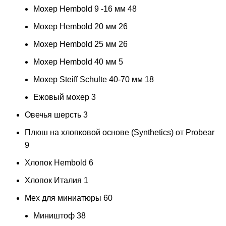
Мохер Hembold 9 -16 мм
48
Мохер Hembold 20 мм
26
Мохер Hembold 25 мм
26
Мохер Hembold 40 мм
5
Мохер Steiff Schulte 40-70 мм
18
Ежовый мохер
3
Овечья шерсть
3
Плюш на хлопковой основе (Synthetics) от Probear
9
Хлопок Hembold
6
Хлопок Италия
1
Мех для миниатюры
60
Миништоф
38