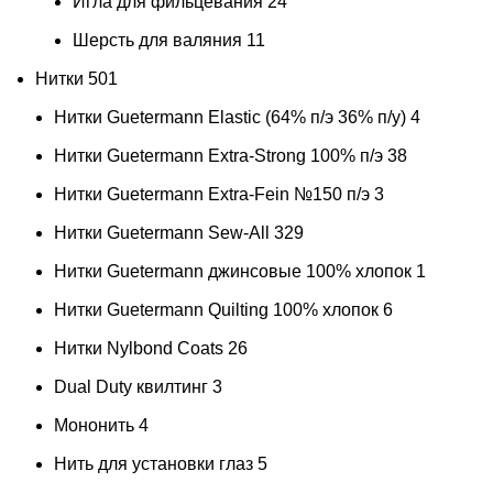
Игла для фильцевания
24
Шерсть для валяния
11
Нитки
501
Нитки Guetermann Elastic (64% п/э 36% п/у)
4
Нитки Guetermann Extra-Strong 100% п/э
38
Нитки Guetermann Extra-Fein №150 п/э
3
Нитки Guetermann Sew-All
329
Нитки Guetermann джинсовые 100% хлопок
1
Нитки Guetermann Quilting 100% хлопок
6
Нитки Nylbond Coats
26
Dual Duty квилтинг
3
Мононить
4
Нить для установки глаз
5