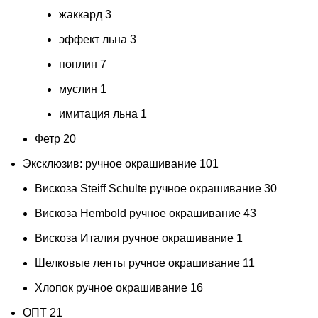
жаккард
3
эффект льна
3
поплин
7
муслин
1
имитация льна
1
Фетр
20
Эксклюзив: ручное окрашивание
101
Вискоза Steiff Schulte ручное окрашивание
30
Вискоза Hembold ручное окрашивание
43
Вискоза Италия ручное окрашивание
1
Шелковые ленты ручное окрашивание
11
Хлопок ручное окрашивание
16
ОПТ
21