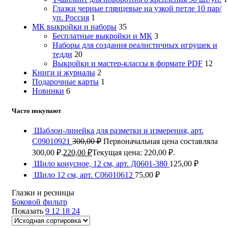
Глазки черные глянцевые на узкой петле 10 пар/
уп. Россия
1
МК выкройки и наборы
35
Бесплатные выкройки и МК
3
Наборы для создания реалистичных игрушек и
тедди
20
Выкройки и мастер-классы в формате PDF
12
Книги и журналы
2
Подарочные карты
1
Новинки
6
Часто покупают
Шаблон-линейка для разметки и измерения, арт.
С09010921
300,00
₽
Первоначальная цена составляла
300,00 ₽.
220,00
₽
Текущая цена: 220,00 ₽.
Шило конусное, 12 см, арт. Д0601-380
125,00
₽
Шило 12 см, арт. С06010612
75,00
₽
Глазки и ресницы
Боковой фильтр
Показать
9
12
18
24