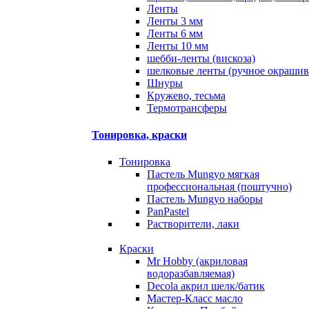
Ленты
Ленты 3 мм
Ленты 6 мм
Ленты 10 мм
шебби-ленты (вискоза)
шелковые ленты (ручное окрашив
Шнуры
Кружево, тесьма
Термотрансферы
Тонировка, краски
Тонировка
Пастель Mungyo мягкая
профессиональная (поштучно)
Пастель Mungyo наборы
PanPastel
Растворители, лаки
Краски
Mr Hobby (акриловая
водоразбавляемая)
Decola акрил шелк/батик
Мастер-Класс масло