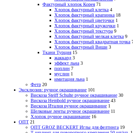
Фактурный хлопок Корея
71
Хлопок фактурный клетка
4
Хлопок фактурный крапинка
18
Хлопок фактурный цветочки
1
Хлопок фактурный кружочки
1
Хлопок фактурный текстура
9
Хлопок фактурный мелкая клетка
9
Хлопок фактурный квадратная точка
Хлопок фактурный Виши
3
Ткани Турция
15
жаккард
3
эффект льна
3
поплин
7
муслин
1
имитация льна
1
Фетр
20
Эксклюзив: ручное окрашивание
101
Вискоза Steiff Schulte ручное окрашивание
30
Вискоза Hembold ручное окрашивание
43
Вискоза Италия ручное окрашивание
1
Шелковые ленты ручное окрашивание
11
Хлопок ручное окрашивание
16
ОПТ
21
ОПТ GROZ BECKERT Иглы для фелтинга
19
Т-шплинт для поворотного крепления 50 шт/уп.
1