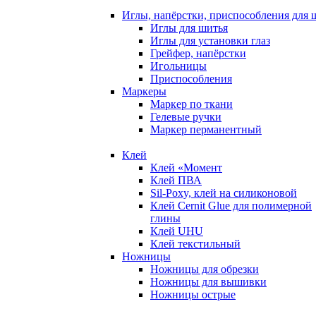
Иглы, напёрстки, приспособления для 
Иглы для шитья
Иглы для установки глаз
Грейфер, напёрстки
Игольницы
Приспособления
Маркеры
Маркер по ткани
Гелевые ручки
Маркер перманентный
Клей
Клей «Момент
Клей ПВА
Sil-Poxy, клей на силиконовой
Клей Cernit Glue для полимерной
глины
Клей UHU
Клей текстильный
Ножницы
Ножницы для обрезки
Ножницы для вышивки
Ножницы острые