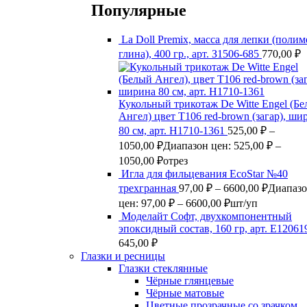
Популярные
La Doll Premix, масса для лепки (поли
глина), 400 гр., арт. З1506-685
770,00
₽
Кукольный трикотаж De Witte Engel (Б
Ангел) цвет Т106 red-brown (загар), ши
80 см, арт. Н1710-1361
525,00
₽
–
1050,00
₽
Диапазон цен: 525,00 ₽ –
1050,00 ₽
отрез
Игла для фильцевания EcoStar №40
трехгранная
97,00
₽
–
6600,00
₽
Диапаз
цен: 97,00 ₽ – 6600,00 ₽
шт/уп
Моделайт Софт, двухкомпонентный
эпоксидный состав, 160 гр, арт. Е12061
645,00
₽
Глазки и ресницы
Глазки стеклянные
Чёрные глянцевые
Чёрные матовые
Цветные прозрачные со зрачком