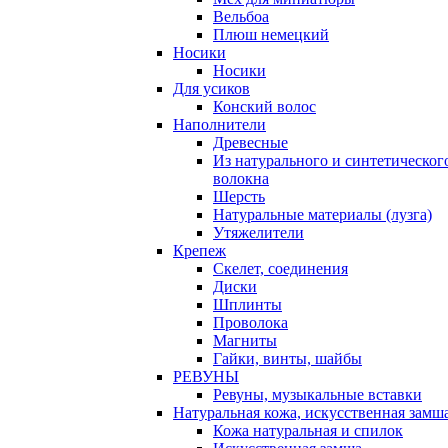
Вельбоа
Плюш немецкий
Носики
Носики
Для усиков
Конский волос
Наполнители
Древесные
Из натурального и синтетическог
волокна
Шерсть
Натуральные материалы (лузга)
Утяжелители
Крепеж
Скелет, соединения
Диски
Шплинты
Проволока
Магниты
Гайки, винты, шайбы
РЕВУНЫ
Ревуны, музыкальные вставки
Натуральная кожа, искусственная замш
Кожа натуральная и спилок