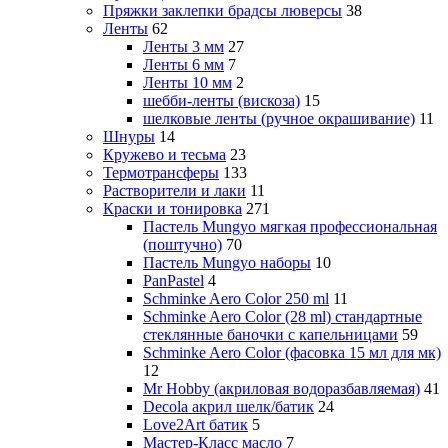
Пряжки заклепки брадсы люверсы
38
Ленты
62
Ленты 3 мм
27
Ленты 6 мм
7
Ленты 10 мм
2
шебби-ленты (вискоза)
15
шелковые ленты (ручное окрашивание)
11
Шнуры
14
Кружево и тесьма
23
Термотрансферы
133
Растворители и лаки
11
Краски и тонировка
271
Пастель Mungyo мягкая профессиональная
(поштучно)
70
Пастель Mungyo наборы
10
PanPastel
4
Schminke Aero Color 250 ml
11
Schminke Aero Color (28 ml) стандартные
стеклянные баночки с капельницами
59
Schminke Aero Color (фасовка 15 мл для мк)
12
Mr Hobby (акриловая водоразбавляемая)
41
Decola акрил шелк/батик
24
Love2Art батик
5
Мастер-Класс масло
7