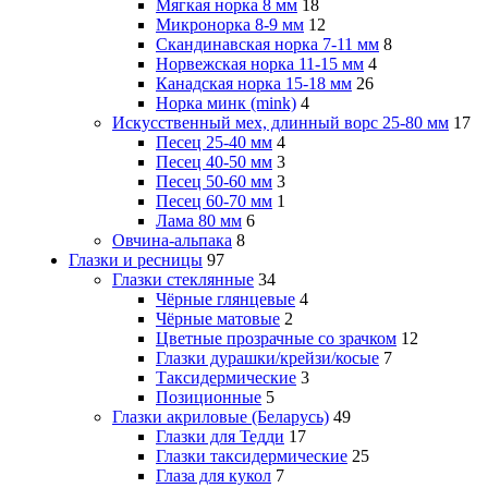
Мягкая норка 8 мм
18
Микронорка 8-9 мм
12
Скандинавская норка 7-11 мм
8
Норвежская норка 11-15 мм
4
Канадская норка 15-18 мм
26
Норка минк (mink)
4
Искусственный мех, длинный ворс 25-80 мм
17
Песец 25-40 мм
4
Песец 40-50 мм
3
Песец 50-60 мм
3
Песец 60-70 мм
1
Лама 80 мм
6
Овчина-альпака
8
Глазки и ресницы
97
Глазки стеклянные
34
Чёрные глянцевые
4
Чёрные матовые
2
Цветные прозрачные со зрачком
12
Глазки дурашки/крейзи/косые
7
Таксидермические
3
Позиционные
5
Глазки акриловые (Беларусь)
49
Глазки для Тедди
17
Глазки таксидермические
25
Глаза для кукол
7