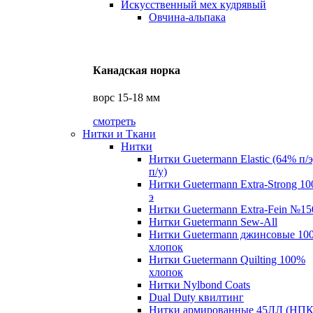
Искусственный мех кудрявый
Овчина-альпака
Канадская норка
ворс 15-18 мм
смотреть
Нитки и Ткани
Нитки
Нитки Guetermann Elastic (64% п/
п/у)
Нитки Guetermann Extra-Strong 10
э
Нитки Guetermann Extra-Fein №15
Нитки Guetermann Sew-All
Нитки Guetermann джинсовые 10
хлопок
Нитки Guetermann Quilting 100%
хлопок
Нитки Nylbond Coats
Dual Duty квилтинг
Нитки армированные 45ЛЛ (НПК