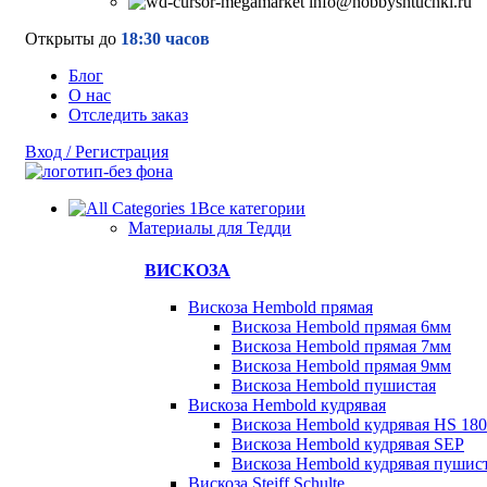
info@hobbyshtuchki.ru
Открыты до
18:30 часов
Блог
О нас
Отследить заказ
Вход / Регистрация
Все категории
Материалы для Тедди
ВИСКОЗА
Вискоза Hembold прямая
Вискоза Hembold прямая 6мм
Вискоза Hembold прямая 7мм
Вискоза Hembold прямая 9мм
Вискоза Hembold пушистая
Вискоза Hembold кудрявая
Вискоза Hembold кудрявая HS 180
Вискоза Hembold кудрявая SEP
Вискоза Hembold кудрявая пушис
Вискоза Steiff Schulte