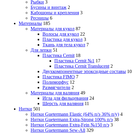
Рыбки
3
Бусины и винтаж
2
Кабошоны и крепления
3
Ресницы
6
Материалы
185
Материалы для кукол
87
Волосы для кукол
22
Пластика для кукол
3
Ткань для тела кукол
7
Для лепки
51
Пластика Cernit
18
Пластика Cernit №1
17
Пластика Cernit Translucent
2
Двухкомпонентные эпоксидные составы
10
Пластика FIMO
7
Полиморфус
12
Размягчители
2
Материалы для валяния
49
Игла для фильцевания
24
Шерсть для валяния
11
Нитки
501
Нитки Guetermann Elastic (64% п/э 36% п/у)
4
Нитки Guetermann Extra-Strong 100% п/э
38
Нитки Guetermann Extra-Fein №150 п/э
3
Нитки Guetermann Sew-All
329