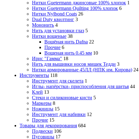
Нитки Guetermann джинсовые 100% хлопок
1
Нитки Guetermann Quilting 100% хлопок
6
Нитки Nylbond Coats
26
Dual Duty квилтинг
3
Мононить
4
Нить для установки глаз
5
Нитки вощеные
38
Вощёная нить Dafna
22
Прочие
6
Вощеная нить 0.45 мм
10
Ирис "Гамма"
18
Нить для вышивки носов мишек Тедди
3
Нитки армированные 45ЛЛ (НПК им. Кирова)
24
Инструменты
118
Инструмент для скелета
1
Иглы- напёрстки- приспособления для шитья
44
Клей
13
Стеки и силиконовые кисти
5
Маркеры
8
Ножницы
15
Инструмент для набивки
12
Прочие
15
Товары для декорирования
684
Подвески
106
Пуговицы
17