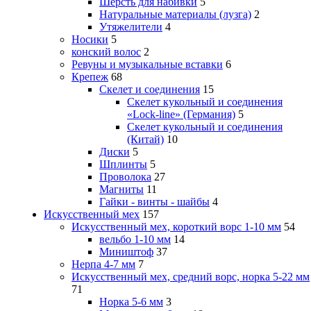
Шерсть для набивки
5
Натуральные материалы (лузга)
2
Утяжелители
4
Носики
5
конский волос
2
Ревуны и музыкальные вставки
6
Крепеж
68
Скелет и соединения
15
Скелет кукольный и соединения
«Lock-line» (Германия)
5
Скелет кукольный и соединения
(Китай)
10
Диски
5
Шплинты
5
Проволока
27
Магниты
11
Гайки - винты - шайбы
4
Искусственный мех
157
Искусственный мех, короткий ворс 1-10 мм
54
вельбо 1-10 мм
14
Миништоф
37
Нерпа 4-7 мм
7
Искусственный мех, средний ворс, норка 5-22 мм
71
Норка 5-6 мм
3