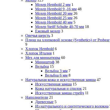
Мохер
125
Мохер Hembold 2 мм
1
Мохер Hembold 9 -16 мм
48
Мохер Hembold 20 мм
26
Мохер Hembold 25 мм
26
Мохер Hembold 40 мм
5
Мохер Steiff Schulte 40-70 мм
18
Ежовый мохер
3
Овечья шерсть
3
Плюш на хлопковой основе (Synthetics) от Probear
9
Хлопок Hembold
6
Хлопок Италия
1
Мех для миниатюры
60
Миништоф
38
Вельбоа
15
Вельбоа 3 мм
7
Вельбоа 6 мм
8
Натуральная кожа и искусственная замша
47
Искусственная замша
15
Кожа натуральная и спилок
21
Искусственная замша стрейч
11
Наполнители
21
Древесные
5
Из натурального и синтетического волокна