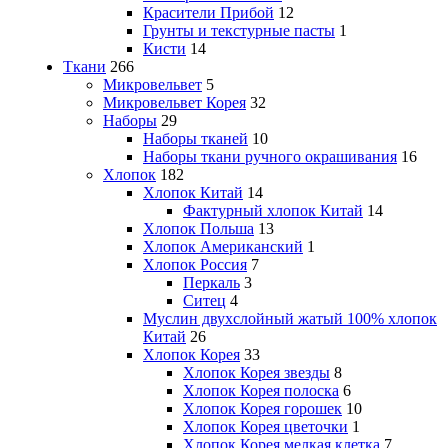
Красители Прибой
12
Грунты и текстурные пасты
1
Кисти
14
Ткани
266
Микровельвет
5
Микровельвет Корея
32
Наборы
29
Наборы тканей
10
Наборы ткани ручного окрашивания
16
Хлопок
182
Хлопок Китай
14
Фактурный хлопок Китай
14
Хлопок Польша
13
Хлопок Американский
1
Хлопок Россия
7
Перкаль
3
Ситец
4
Муслин двухслойный жатый 100% хлопок
Китай
26
Хлопок Корея
33
Хлопок Корея звезды
8
Хлопок Корея полоска
6
Хлопок Корея горошек
10
Хлопок Корея цветочки
1
Хлопок Корея мелкая клетка
7