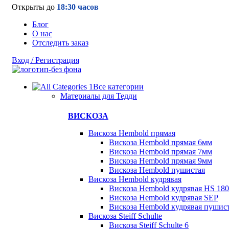
Открыты до
18:30 часов
Блог
О нас
Отследить заказ
Вход / Регистрация
Все категории
Материалы для Тедди
ВИСКОЗА
Вискоза Hembold прямая
Вискоза Hembold прямая 6мм
Вискоза Hembold прямая 7мм
Вискоза Hembold прямая 9мм
Вискоза Hembold пушистая
Вискоза Hembold кудрявая
Вискоза Hembold кудрявая HS 180
Вискоза Hembold кудрявая SEP
Вискоза Hembold кудрявая пушис
Вискоза Steiff Schulte
Вискоза Steiff Schulte 6