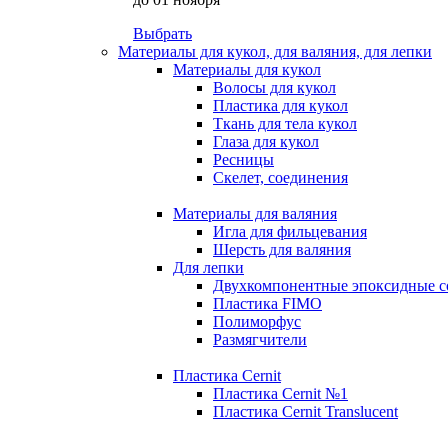
Выбрать
Материалы для кукол, для валяния, для лепки
Материалы для кукол
Волосы для кукол
Пластика для кукол
Ткань для тела кукол
Глаза для кукол
Ресницы
Скелет, соединения
Материалы для валяния
Игла для фильцевания
Шерсть для валяния
Для лепки
Двухкомпонентные эпоксидные с
Пластика FIMO
Полиморфус
Размягчители
Пластика Cernit
Пластика Cernit №1
Пластика Cernit Translucent