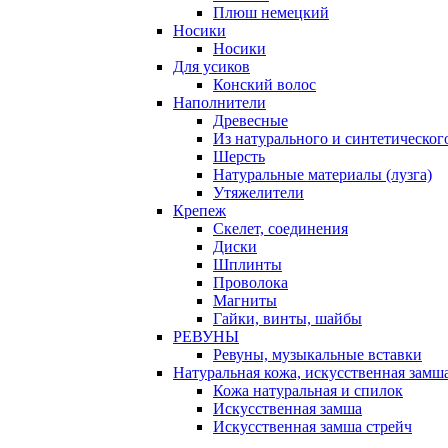
Плюш немецкий
Носики
Носики
Для усиков
Конский волос
Наполнители
Древесные
Из натурального и синтетическог
Шерсть
Натуральные материалы (лузга)
Утяжелители
Крепеж
Скелет, соединения
Диски
Шплинты
Проволока
Магниты
Гайки, винты, шайбы
РЕВУНЫ
Ревуны, музыкальные вставки
Натуральная кожа, искусственная замш
Кожа натуральная и спилок
Искусственная замша
Искусственная замша стрейч