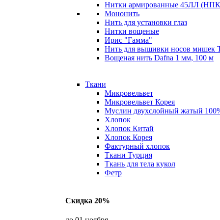
Нитки армированные 45ЛЛ (НПК 
Мононить
Нить для установки глаз
Нитки вощеные
Ирис "Гамма"
Нить для вышивки носов мишек 
Вощеная нить Dafna 1 мм, 100 м
Ткани
Микровельвет
Микровельвет Корея
Муслин двухслойный жатый 100
Хлопок
Хлопок Китай
Хлопок Корея
Фактурный хлопок
Ткани Турция
Ткань для тела кукол
Фетр
Скидка 20%
до 01 ноября