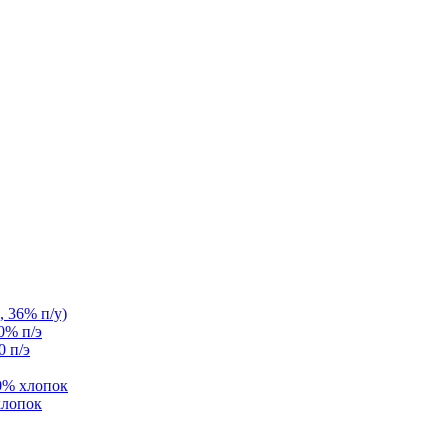
, 36% п/у)
0% п/э
0 п/э
0% хлопок
хлопок