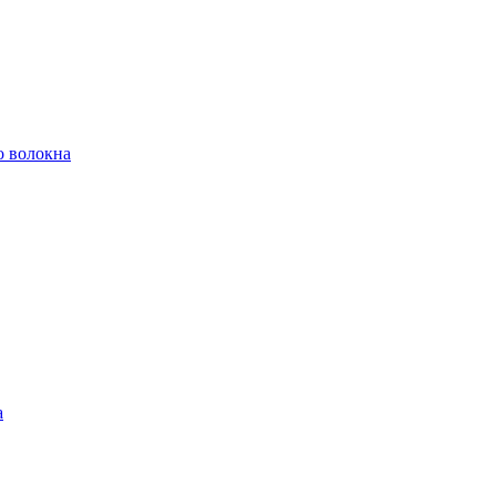
о волокна
а