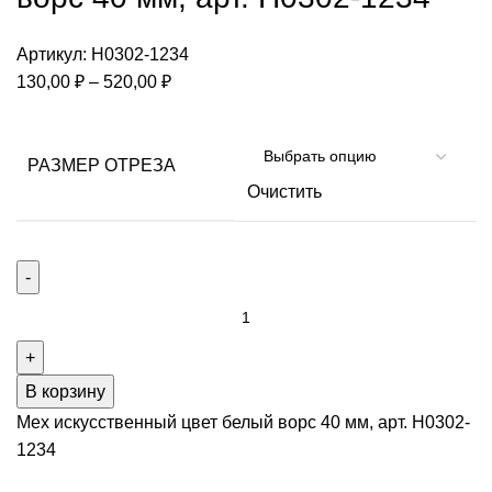
Артикул:
Н0302-1234
Диапазон
130,00
₽
–
520,00
₽
цен:
130,00 ₽
–
РАЗМЕР ОТРЕЗА
520,00 ₽
Очистить
Количество
товара
Мех
искусственный
В корзину
цвет
Мех искусственный цвет белый ворс 40 мм, арт. Н0302-
белый
1234
ворс