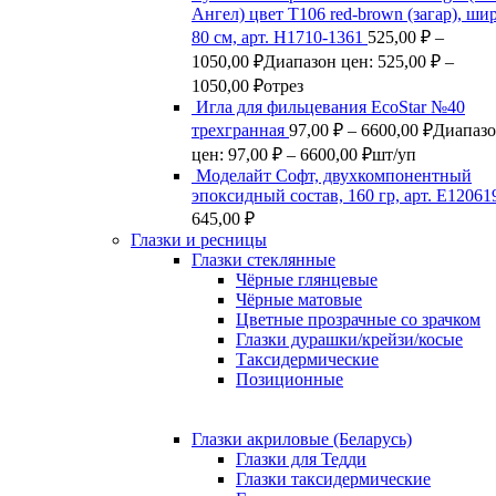
Ангел) цвет Т106 red-brown (загар), ши
80 см, арт. Н1710-1361
525,00
₽
–
1050,00
₽
Диапазон цен: 525,00 ₽ –
1050,00 ₽
отрез
Игла для фильцевания EcoStar №40
трехгранная
97,00
₽
–
6600,00
₽
Диапаз
цен: 97,00 ₽ – 6600,00 ₽
шт/уп
Моделайт Софт, двухкомпонентный
эпоксидный состав, 160 гр, арт. Е12061
645,00
₽
Глазки и ресницы
Глазки стеклянные
Чёрные глянцевые
Чёрные матовые
Цветные прозрачные со зрачком
Глазки дурашки/крейзи/косые
Таксидермические
Позиционные
Глазки акриловые (Беларусь)
Глазки для Тедди
Глазки таксидермические