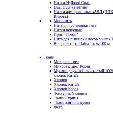
Нитки Nylbond Coats
Dual Duty квилтинг
Нитки армированные 45ЛЛ (НПК
Кирова)
Мононить
Нить для установки глаз
Нитки вощеные
Ирис "Гамма"
Нить для вышивки носов мишек 
Вощеная нить Dafna 1 мм, 100 м
Ткани
Микровельвет
Микровельвет Корея
Муслин двухслойный жатый 100
хлопок Китай
Хлопок
Хлопок Китай
Хлопок Корея
Фактурный хлопок
Ткани Турция
Ткань для тела кукол
Фетр