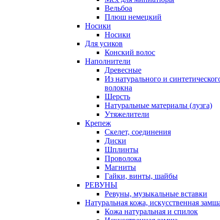
Вельбоа
Плюш немецкий
Носики
Носики
Для усиков
Конский волос
Наполнители
Древесные
Из натурального и синтетическог
волокна
Шерсть
Натуральные материалы (лузга)
Утяжелители
Крепеж
Скелет, соединения
Диски
Шплинты
Проволока
Магниты
Гайки, винты, шайбы
РЕВУНЫ
Ревуны, музыкальные вставки
Натуральная кожа, искусственная замш
Кожа натуральная и спилок