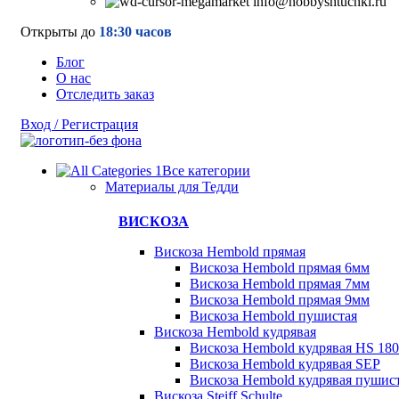
info@hobbyshtuchki.ru
Открыты до
18:30 часов
Блог
О нас
Отследить заказ
Вход / Регистрация
Все категории
Материалы для Тедди
ВИСКОЗА
Вискоза Hembold прямая
Вискоза Hembold прямая 6мм
Вискоза Hembold прямая 7мм
Вискоза Hembold прямая 9мм
Вискоза Hembold пушистая
Вискоза Hembold кудрявая
Вискоза Hembold кудрявая HS 180
Вискоза Hembold кудрявая SEP
Вискоза Hembold кудрявая пушис
Вискоза Steiff Schulte