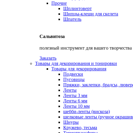
Прочие
Шплинтоверт
Щипцы-клещи для скелета
Шпатель
Сальвитоза
полезный инструмент для вашего творчества
Заказать
Товары для декорирования и тонировки
Товары для декорирования
Подвески
Пуговицы
Пряжки, заклепки, брадсы, люве
Ленты
Ленты 3 мм
Ленты 6 мм
Ленты 10 мм
шебби-ленты (вискоза)
шелковые ленты (ручное окрашив
Шнуры
Кружево, тесьма
Термотрансферы