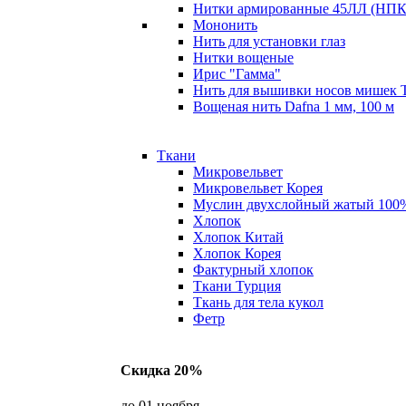
Нитки армированные 45ЛЛ (НПК 
Мононить
Нить для установки глаз
Нитки вощеные
Ирис "Гамма"
Нить для вышивки носов мишек 
Вощеная нить Dafna 1 мм, 100 м
Ткани
Микровельвет
Микровельвет Корея
Муслин двухслойный жатый 100
Хлопок
Хлопок Китай
Хлопок Корея
Фактурный хлопок
Ткани Турция
Ткань для тела кукол
Фетр
Скидка 20%
до 01 ноября