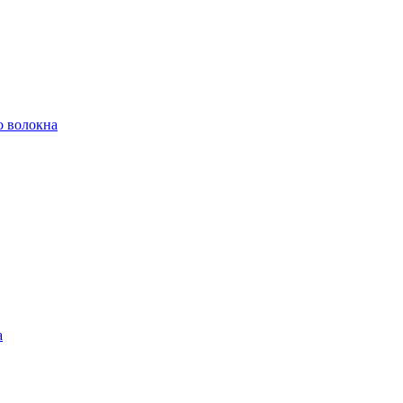
о волокна
а