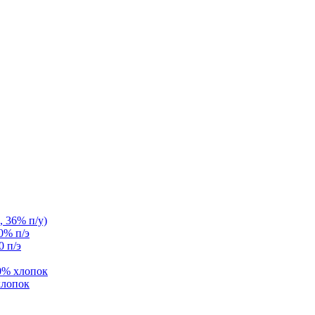
, 36% п/у)
0% п/э
0 п/э
0% хлопок
хлопок