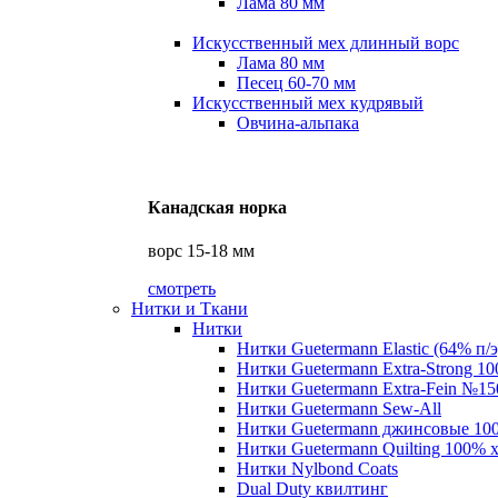
Лама 80 мм
Искусственный мех длинный ворс
Лама 80 мм
Песец 60-70 мм
Искусственный мех кудрявый
Овчина-альпака
Канадская норка
ворс 15-18 мм
смотреть
Нитки и Ткани
Нитки
Нитки Guetermann Elastic (64% п/э
Нитки Guetermann Extra-Strong 10
Нитки Guetermann Extra-Fein №15
Нитки Guetermann Sew-All
Нитки Guetermann джинсовые 10
Нитки Guetermann Quilting 100% 
Нитки Nylbond Coats
Dual Duty квилтинг