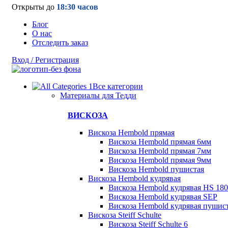
Открыты до
18:30 часов
Блог
О нас
Отследить заказ
Вход / Регистрация
Все категории
Материалы для Тедди
ВИСКОЗА
Вискоза Hembold прямая
Вискоза Hembold прямая 6мм
Вискоза Hembold прямая 7мм
Вискоза Hembold прямая 9мм
Вискоза Hembold пушистая
Вискоза Hembold кудрявая
Вискоза Hembold кудрявая HS 180
Вискоза Hembold кудрявая SEP
Вискоза Hembold кудрявая пушис
Вискоза Steiff Schulte
Вискоза Steiff Schulte 6