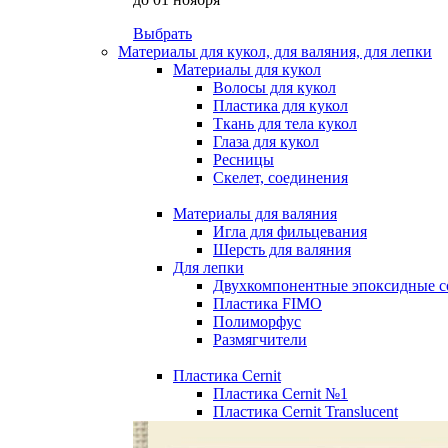
Выбрать
Материалы для кукол, для валяния, для лепки
Материалы для кукол
Волосы для кукол
Пластика для кукол
Ткань для тела кукол
Глаза для кукол
Ресницы
Скелет, соединения
Материалы для валяния
Игла для фильцевания
Шерсть для валяния
Для лепки
Двухкомпонентные эпоксидные с
Пластика FIMO
Полиморфус
Размягчители
Пластика Cernit
Пластика Cernit №1
Пластика Cernit Translucent