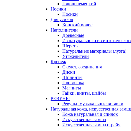
Плюш немецкий
Носики
Носики
Для усиков
Конский волос
Наполнители
Древесные
Из натурального и синтетическог
Шерсть
Натуральные материалы (лузга)
Утяжелители
Крепеж
Скелет, соединения
Диски
Шплинты
Проволока
Магниты
Гайки, винты, шайбы
РЕВУНЫ
Ревуны, музыкальные вставки
Натуральная кожа, искусственная замш
Кожа натуральная и спилок
Искусственная замша
Искусственная замша стрейч