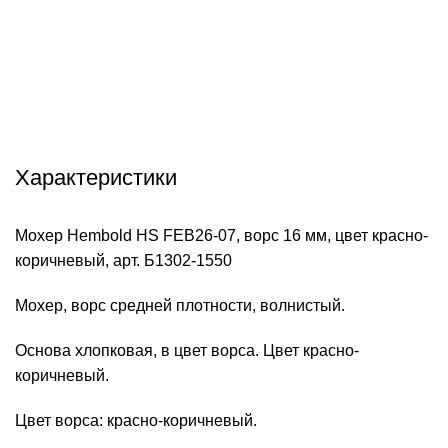
info@hobbyshtuchki.ru
У вас есть вопросы? Отправьте нам электронное
письмо, и мы свяжемся с вами в ближайшее время.
Характеристики
Мохер Hembold HS FEB26-07, ворс 16 мм, цвет красно-
коричневый, арт. Б1302-1550
Мохер, ворс средней плотности, волнистый.
Основа хлопковая, в цвет ворса. Цвет красно-
коричневый.
Цвет ворса: красно-коричневый.