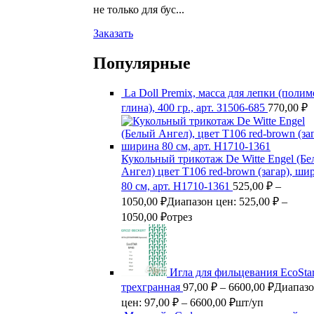
не только для бус...
Заказать
Популярные
La Doll Premix, масса для лепки (поли
глина), 400 гр., арт. З1506-685
770,00
₽
Кукольный трикотаж De Witte Engel (Б
Ангел) цвет Т106 red-brown (загар), ши
80 см, арт. Н1710-1361
525,00
₽
–
1050,00
₽
Диапазон цен: 525,00 ₽ –
1050,00 ₽
отрез
Игла для фильцевания EcoSta
трехгранная
97,00
₽
–
6600,00
₽
Диапаз
цен: 97,00 ₽ – 6600,00 ₽
шт/уп