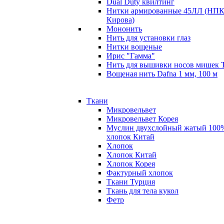
Dual Duty квилтинг
Нитки армированные 45ЛЛ (НПК
Кирова)
Мононить
Нить для установки глаз
Нитки вощеные
Ирис "Гамма"
Нить для вышивки носов мишек 
Вощеная нить Dafna 1 мм, 100 м
Ткани
Микровельвет
Микровельвет Корея
Муслин двухслойный жатый 100
хлопок Китай
Хлопок
Хлопок Китай
Хлопок Корея
Фактурный хлопок
Ткани Турция
Ткань для тела кукол
Фетр