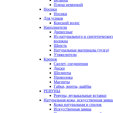
Вельбоа
Плюш немецкий
Носики
Носики
Для усиков
Конский волос
Наполнители
Древесные
Из натурального и синтетическог
волокна
Шерсть
Натуральные материалы (лузга)
Утяжелители
Крепеж
Скелет, соединения
Диски
Шплинты
Проволока
Магниты
Гайки, винты, шайбы
РЕВУНЫ
Ревуны, музыкальные вставки
Натуральная кожа, искусственная замш
Кожа натуральная и спилок
Искусственная замша