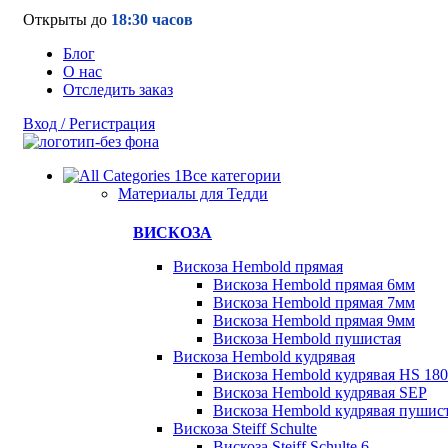
Открыты до
18:30 часов
Блог
О нас
Отследить заказ
Вход / Регистрация
Все категории
Материалы для Тедди
ВИСКОЗА
Вискоза Hembold прямая
Вискоза Hembold прямая 6мм
Вискоза Hembold прямая 7мм
Вискоза Hembold прямая 9мм
Вискоза Hembold пушистая
Вискоза Hembold кудрявая
Вискоза Hembold кудрявая HS 180
Вискоза Hembold кудрявая SEP
Вискоза Hembold кудрявая пушис
Вискоза Steiff Schulte
Вискоза Steiff Schulte 6