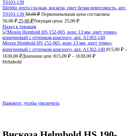
Шебби лента гладкая, вискоза, цвет белая невесомость, арт.
Т0103-139
50,00
₽
Первоначальная цена составляла
50,00 ₽.
25,00
₽
Текущая цена: 25,00 ₽.
Назад к товарам
Мохер Hembold HS 152-065, ворс 13 мм, цвет темно-
коричневый с оттенком красного, арт. А1302-149
815,00
₽
–
1630,00
₽
Диапазон цен: 815,00 ₽ – 1630,00 ₽
Helmbold
Нажмите, чтобы увеличить
Вискоза Helmbold HS 190-