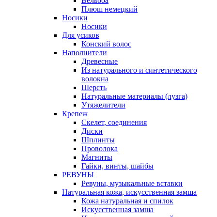
Вельбоа
Плюш немецкий
Носики
Носики
Для усиков
Конский волос
Наполнители
Древесные
Из натурального и синтетического
волокна
Шерсть
Натуральные материалы (лузга)
Утяжелители
Крепеж
Скелет, соединения
Диски
Шплинты
Проволока
Магниты
Гайки, винты, шайбы
РЕВУНЫ
Ревуны, музыкальные вставки
Натуральная кожа, искусственная замша
Кожа натуральная и спилок
Искусственная замша