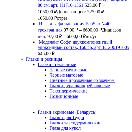
80 см, арт. Н1710-1361
525,00
₽
–
1050,00
₽
Диапазон цен: 525,00 ₽ –
1050,00 ₽
отрез
Игла для фильцевания EcoStar №40
трехгранная
97,00
₽
–
6600,00
₽
Диапазон
цен: 97,00 ₽ – 6600,00 ₽
шт/уп
Моделайт Софт, двухкомпонентный
эпоксидный состав, 160 гр, арт. Е120619160з
645,00
₽
Глазки и ресницы
Глазки стеклянные
Чёрные глянцевые
Чёрные матовые
Цветные прозрачные со зрачком
Глазки дурашки/крейзи/косые
Таксидермические
Позиционные
Глазки акриловые (Беларусь)
Глазки для Тедди
Глазки таксидермические
Глаза для кукол