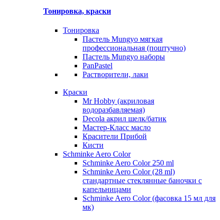
Тонировка, краски
Тонировка
Пастель Mungyo мягкая
профессиональная (поштучно)
Пастель Mungyo наборы
PanPastel
Растворители, лаки
Краски
Mr Hobby (акриловая
водоразбавляемая)
Decola акрил шелк/батик
Мастер-Класс масло
Красители Прибой
Кисти
Schminke Aero Color
Schminke Aero Color 250 ml
Schminke Aero Color (28 ml)
стандартные стеклянные баночки с
капельницами
Schminke Aero Color (фасовка 15 мл для
мк)