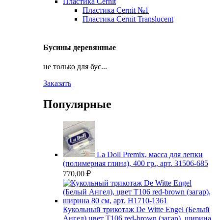
Пластика Cernit
Пластика Cernit №1
Пластика Cernit Translucent
Бусины деревянные
не только для бус...
Заказать
Популярные
La Doll Premix, масса для лепки
(полимерная глина), 400 гр., арт. З1506-685
770,00
₽
Кукольный трикотаж De Witte Engel (Белый
Ангел) цвет Т106 red-brown (загар), ширина