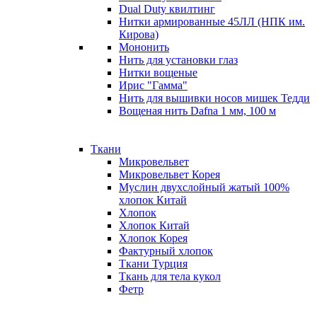
Dual Duty квилтинг
Нитки армированные 45ЛЛ (НПК им.
Кирова)
Мононить
Нить для установки глаз
Нитки вощеные
Ирис "Гамма"
Нить для вышивки носов мишек Тедди
Вощеная нить Dafna 1 мм, 100 м
Ткани
Микровельвет
Микровельвет Корея
Муслин двухслойный жатый 100%
хлопок Китай
Хлопок
Хлопок Китай
Хлопок Корея
Фактурный хлопок
Ткани Турция
Ткань для тела кукол
Фетр