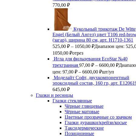
770,00
₽
Кукольный трикотаж De Witte
Engel (Белый Ангел) цвет Т106 red-bro
(загар), ширина 80 см, арт. Н1710-1361
525,00
₽
–
1050,00
₽
Диапазон цен: 525,0
1050,00 ₽
отрез
Игла для фильцевания EcoStar №40
трехгранная
97,00
₽
–
6600,00
₽
Диапаз
цен: 97,00 ₽ – 6600,00 ₽
шт/уп
Моделайт Софт, двухкомпонентный
эпоксидный состав, 160 гр, арт. Е12061
645,00
₽
Глазки и ресницы
Глазки стеклянные
Чёрные глянцевые
Чёрные матовые
Цветные прозрачные со зрачком
Глазки дурашки/крейзи/косые
Таксидермические
Позиционные