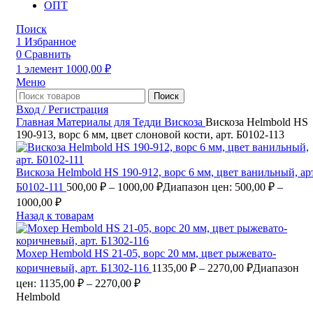
ОПТ
Поиск
1
Избранное
0
Сравнить
1
элемент
1000,00
₽
Меню
Поиск
Вход / Регистрация
Главная
Материалы для Тедди
Вискоза
Вискоза Helmbold HS
190-913, ворс 6 мм, цвет слоновой кости, арт. Б0102-113
Вискоза Helmbold HS 190-912, ворс 6 мм, цвет ванильный, арт
Б0102-111
500,00
₽
–
1000,00
₽
Диапазон цен: 500,00 ₽ –
1000,00 ₽
Назад к товарам
Мохер Hembold HS 21-05, ворс 20 мм, цвет рыжевато-
коричневый, арт. Б1302-116
1135,00
₽
–
2270,00
₽
Диапазон
цен: 1135,00 ₽ – 2270,00 ₽
Helmbold