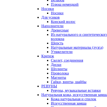
Вельбоа
Плюш немецкий
Носики
Носики
Для усиков
Конский волос
Наполнители
Древесные
Из натурального и синтетическог
волокна
Шерсть
Натуральные материалы (лузга)
Утяжелители
Крепеж
Скелет, соединения
Диски
Шплинты
Проволока
Магниты
Гайки, винты, шайбы
РЕВУНЫ
Ревуны, музыкальные вставки
Натуральная кожа, искусственная замш
Кожа натуральная и спилок
Искусственная замша