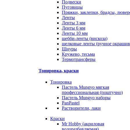
Подвески
Пуговицы
Пряжки, заклепки, брадсы, люве
Ленты
Ленты 3 мм
Ленты 6 мм
Ленты 10 мм
шебби-ленты (вискоза)
шелковые ленты (ручное окрашив
Шнуры
Кружево, тесьма
Термотрансферы
Тонировка, краски
Тонировка
Пастель Mungyo мягкая
профессиональная (поштучно)
Пастель Mungyo наборы
PanPastel
Растворители, лаки
Краски
Mr Hobby (акриловая
водоразбавляемая)