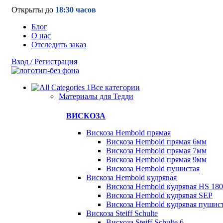
Открыты до
18:30 часов
Блог
О нас
Отследить заказ
Вход / Регистрация
Все категории
Материалы для Тедди
ВИСКОЗА
Вискоза Hembold прямая
Вискоза Hembold прямая 6мм
Вискоза Hembold прямая 7мм
Вискоза Hembold прямая 9мм
Вискоза Hembold пушистая
Вискоза Hembold кудрявая
Вискоза Hembold кудрявая HS 180
Вискоза Hembold кудрявая SEP
Вискоза Hembold кудрявая пушис
Вискоза Steiff Schulte
Вискоза Steiff Schulte 6