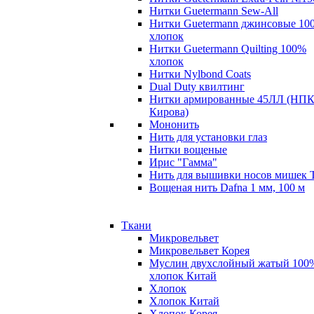
Нитки Guetermann Sew-All
Нитки Guetermann джинсовые 10
хлопок
Нитки Guetermann Quilting 100%
хлопок
Нитки Nylbond Coats
Dual Duty квилтинг
Нитки армированные 45ЛЛ (НПК
Кирова)
Мононить
Нить для установки глаз
Нитки вощеные
Ирис "Гамма"
Нить для вышивки носов мишек 
Вощеная нить Dafna 1 мм, 100 м
Ткани
Микровельвет
Микровельвет Корея
Муслин двухслойный жатый 100
хлопок Китай
Хлопок
Хлопок Китай
Хлопок Корея