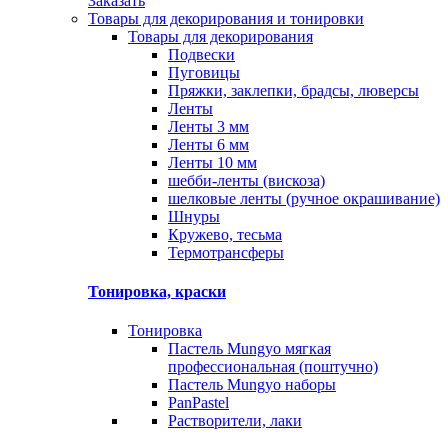
Заказать
Товары для декорирования и тонировки
Товары для декорирования
Подвески
Пуговицы
Пряжки, заклепки, брадсы, люверсы
Ленты
Ленты 3 мм
Ленты 6 мм
Ленты 10 мм
шебби-ленты (вискоза)
шелковые ленты (ручное окрашивание)
Шнуры
Кружево, тесьма
Термотрансферы
Тонировка, краски
Тонировка
Пастель Mungyo мягкая
профессиональная (поштучно)
Пастель Mungyo наборы
PanPastel
Растворители, лаки