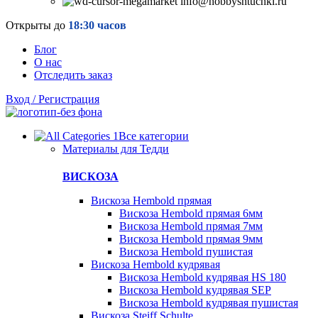
info@hobbyshtuchki.ru
Открыты до
18:30 часов
Блог
О нас
Отследить заказ
Вход / Регистрация
Все категории
Материалы для Тедди
ВИСКОЗА
Вискоза Hembold прямая
Вискоза Hembold прямая 6мм
Вискоза Hembold прямая 7мм
Вискоза Hembold прямая 9мм
Вискоза Hembold пушистая
Вискоза Hembold кудрявая
Вискоза Hembold кудрявая HS 180
Вискоза Hembold кудрявая SEP
Вискоза Hembold кудрявая пушистая
Вискоза Steiff Schulte