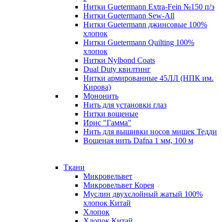
Нитки Guetermann Extra-Fein №150 п/э
Нитки Guetermann Sew-All
Нитки Guetermann джинсовые 100%
хлопок
Нитки Guetermann Quilting 100%
хлопок
Нитки Nylbond Coats
Dual Duty квилтинг
Нитки армированные 45ЛЛ (НПК им.
Кирова)
Мононить
Нить для установки глаз
Нитки вощеные
Ирис "Гамма"
Нить для вышивки носов мишек Тедди
Вощеная нить Dafna 1 мм, 100 м
Ткани
Микровельвет
Микровельвет Корея
Муслин двухслойный жатый 100%
хлопок Китай
Хлопок
Хлопок Китай