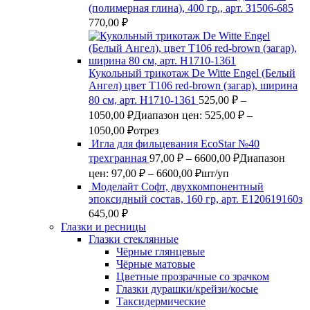
(полимерная глина), 400 гр., арт. З1506-685
770,00
₽
Кукольный трикотаж De Witte Engel (Белый
Ангел) цвет Т106 red-brown (загар), ширина
80 см, арт. Н1710-1361
525,00
₽
–
1050,00
₽
Диапазон цен: 525,00 ₽ –
1050,00 ₽
отрез
Игла для фильцевания EcoStar №40
трехгранная
97,00
₽
–
6600,00
₽
Диапазон
цен: 97,00 ₽ – 6600,00 ₽
шт/уп
Моделайт Софт, двухкомпонентный
эпоксидный состав, 160 гр, арт. Е120619160з
645,00
₽
Глазки и ресницы
Глазки стеклянные
Чёрные глянцевые
Чёрные матовые
Цветные прозрачные со зрачком
Глазки дурашки/крейзи/косые
Таксидермические