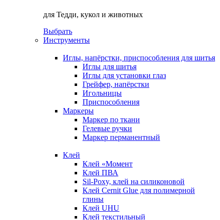
для Тедди, кукол и животных
Выбрать
Инструменты
Иглы, напёрстки, приспособления для шитья
Иглы для шитья
Иглы для установки глаз
Грейфер, напёрстки
Игольницы
Приспособления
Маркеры
Маркер по ткани
Гелевые ручки
Маркер перманентный
Клей
Клей «Момент
Клей ПВА
Sil-Poxy, клей на силиконовой
Клей Cernit Glue для полимерной
глины
Клей UHU
Клей текстильный