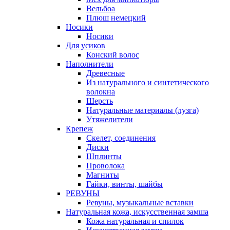
Вельбоа
Плюш немецкий
Носики
Носики
Для усиков
Конский волос
Наполнители
Древесные
Из натурального и синтетического
волокна
Шерсть
Натуральные материалы (лузга)
Утяжелители
Крепеж
Скелет, соединения
Диски
Шплинты
Проволока
Магниты
Гайки, винты, шайбы
РЕВУНЫ
Ревуны, музыкальные вставки
Натуральная кожа, искусственная замша
Кожа натуральная и спилок