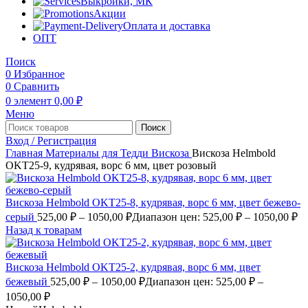
Выкройки, МК
Акции
Оплата и доставка
ОПТ
Поиск
0
Избранное
0
Сравнить
0
элемент
0,00
₽
Меню
Поиск
Вход / Регистрация
Главная
Материалы для Тедди
Вискоза
Вискоза Helmbold
OKT25-9, кудрявая, ворс 6 мм, цвет розовый
Вискоза Helmbold OKT25-8, кудрявая, ворс 6 мм, цвет бежево-
серый
525,00
₽
–
1050,00
₽
Диапазон цен: 525,00 ₽ – 1050,00 ₽
Назад к товарам
Вискоза Helmbold OKT25-2, кудрявая, ворс 6 мм, цвет
бежевый
525,00
₽
–
1050,00
₽
Диапазон цен: 525,00 ₽ –
1050,00 ₽