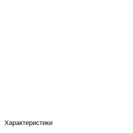
info@hobbyshtuchki.ru
У вас есть вопросы? Отправьте нам электронное
письмо, и мы свяжемся с вами в ближайшее время.
Характеристики