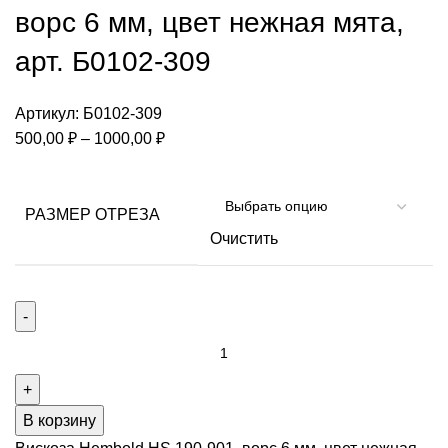
ворс 6 мм, цвет нежная мята,
арт. Б0102-309
Артикул:
Б0102-309
Диапазон
500,00
₽
–
1000,00
₽
цен:
500,00 ₽
–
РАЗМЕР ОТРЕЗА
1000,00 ₽
Очистить
Количество
товара
Вискоза
Hembold
В корзину
HS