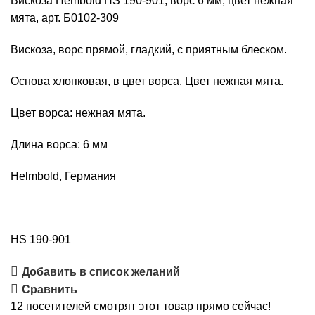
Вискоза Hembold HS 190-901, ворс 6 мм, цвет нежная
190-
мята, арт. Б0102-309
901,
ворс
Вискоза, ворс прямой, гладкий, с приятным блеском.
6
Основа хлопковая, в цвет ворса. Цвет нежная мята.
мм,
цвет
Цвет ворса: нежная мята.
нежная
мята,
Длина ворса: 6 мм
арт.
Б0102-
Helmbold, Германия
309
HS 190-901
Добавить в список желаний
Сравнить
12
посетителей смотрят этот товар прямо сейчас!