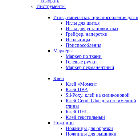
Выбрать
Инструменты
Иглы, напёрстки, приспособления для 
Иглы для шитья
Иглы для установки глаз
Грейфер, напёрстки
Игольницы
Приспособления
Маркеры
Маркер по ткани
Гелевые ручки
Маркер перманентный
Клей
Клей «Момент
Клей ПВА
Sil-Poxy, клей на силиконовой
Клей Cernit Glue для полимерной
глины
Клей UHU
Клей текстильный
Ножницы
Ножницы для обрезки
Ножницы для вышивки