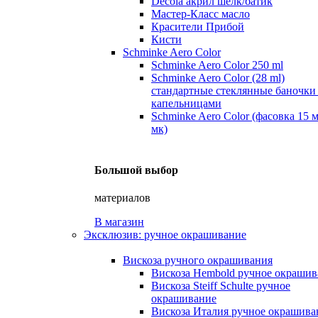
Decola акрил шелк/батик
Мастер-Класс масло
Красители Прибой
Кисти
Schminke Aero Color
Schminke Aero Color 250 ml
Schminke Aero Color (28 ml)
стандартные стеклянные баночки
капельницами
Schminke Aero Color (фасовка 15 
мк)
Большой выбор
материалов
В магазин
Эксклюзив: ручное окрашивание
Вискоза ручного окрашивания
Вискоза Hembold ручное окрашив
Вискоза Steiff Schulte ручное
окрашивание
Вискоза Италия ручное окрашива