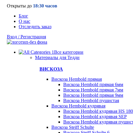
Открыты до
18:30 часов
Блог
О нас
Отследить заказ
Вход / Регистрация
Все категории
Материалы для Тедди
ВИСКОЗА
Вискоза Hembold прямая
Вискоза Hembold прямая 6мм
Вискоза Hembold прямая 7мм
Вискоза Hembold прямая 9мм
Вискоза Hembold пушистая
Вискоза Hembold кудрявая
Вискоза Hembold кудрявая HS 180
Вискоза Hembold кудрявая SEP
Вискоза Hembold кудрявая пушис
Вискоза Steiff Schulte
Вискоза Steiff Schulte 6