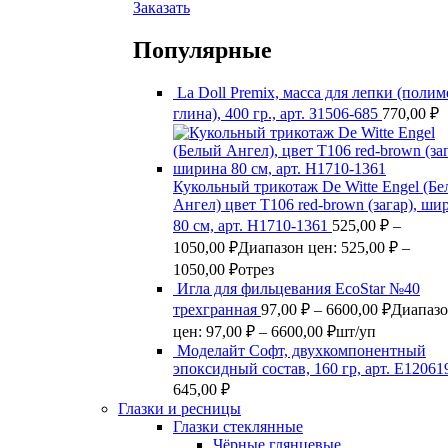
Заказать
Популярные
La Doll Premix, масса для лепки (поли
глина), 400 гр., арт. З1506-685
770,00
₽
Кукольный трикотаж De Witte Engel (Б
Ангел) цвет Т106 red-brown (загар), ши
80 см, арт. Н1710-1361
525,00
₽
–
1050,00
₽
Диапазон цен: 525,00 ₽ –
1050,00 ₽
отрез
Игла для фильцевания EcoStar №40
трехгранная
97,00
₽
–
6600,00
₽
Диапаз
цен: 97,00 ₽ – 6600,00 ₽
шт/уп
Моделайт Софт, двухкомпонентный
эпоксидный состав, 160 гр, арт. Е12061
645,00
₽
Глазки и ресницы
Глазки стеклянные
Чёрные глянцевые