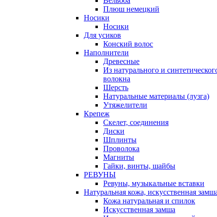
Вельбоа
Плюш немецкий
Носики
Носики
Для усиков
Конский волос
Наполнители
Древесные
Из натурального и синтетическог
волокна
Шерсть
Натуральные материалы (лузга)
Утяжелители
Крепеж
Скелет, соединения
Диски
Шплинты
Проволока
Магниты
Гайки, винты, шайбы
РЕВУНЫ
Ревуны, музыкальные вставки
Натуральная кожа, искусственная замш
Кожа натуральная и спилок
Искусственная замша