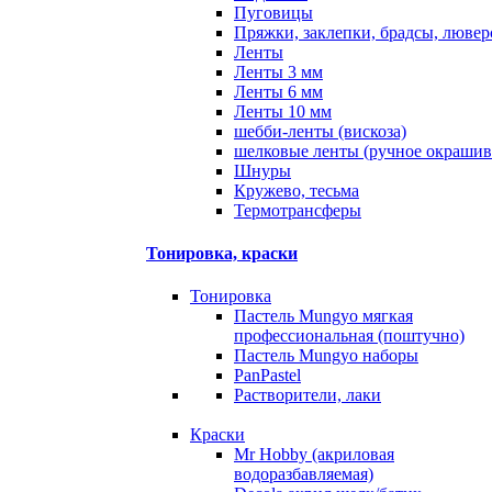
Пуговицы
Пряжки, заклепки, брадсы, люве
Ленты
Ленты 3 мм
Ленты 6 мм
Ленты 10 мм
шебби-ленты (вискоза)
шелковые ленты (ручное окрашив
Шнуры
Кружево, тесьма
Термотрансферы
Тонировка, краски
Тонировка
Пастель Mungyo мягкая
профессиональная (поштучно)
Пастель Mungyo наборы
PanPastel
Растворители, лаки
Краски
Mr Hobby (акриловая
водоразбавляемая)