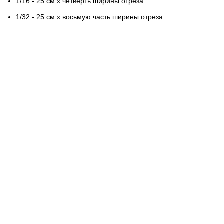
1/16 - 25 см х четверть ширины отреза
1/32 - 25 см х восьмую часть ширины отреза
Контактная информация