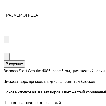
цен:
750,00 ₽
РАЗМЕР ОТРЕЗА
–
1500,00 ₽
Количество
товара
Вискоза
Steiff
В корзину
Schulte
Вискоза Steiff Schulte 4086, ворс 6 мм, цвет желтый кори
4086,
ворс
Вискоза, ворс прямой, гладкий, с приятным блеском.
6
Основа хлопковая, в цвет ворса. Цвет желтый коричневый
мм,
цвет
Цвет ворса: желтый коричневый.
желтый