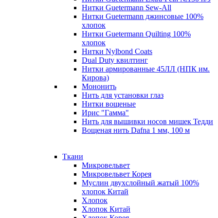
Нитки Guetermann Sew-All
Нитки Guetermann джинсовые 100%
хлопок
Нитки Guetermann Quilting 100%
хлопок
Нитки Nylbond Coats
Dual Duty квилтинг
Нитки армированные 45ЛЛ (НПК им.
Кирова)
Мононить
Нить для установки глаз
Нитки вощеные
Ирис "Гамма"
Нить для вышивки носов мишек Тедди
Вощеная нить Dafna 1 мм, 100 м
Ткани
Микровельвет
Микровельвет Корея
Муслин двухслойный жатый 100%
хлопок Китай
Хлопок
Хлопок Китай
Хлопок Корея