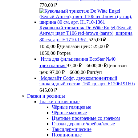
770,00
₽
Кукольный трикотаж De Witte Engel (Белый
Ангел) цвет Т106 red-brown (загар), ширина
80 см, арт. Н1710-1361
525,00
₽
–
1050,00
₽
Диапазон цен: 525,00 ₽ –
1050,00 ₽
отрез
Игла для фильцевания EcoStar №40
трехгранная
97,00
₽
–
6600,00
₽
Диапазон
цен: 97,00 ₽ – 6600,00 ₽
шт/уп
Моделайт Софт, двухкомпонентный
эпоксидный состав, 160 гр, арт. Е120619160з
645,00
₽
Глазки и ресницы
Глазки стеклянные
Чёрные глянцевые
Чёрные матовые
Цветные прозрачные со зрачком
Глазки дурашки/крейзи/косые
Таксидермические
Позиционные