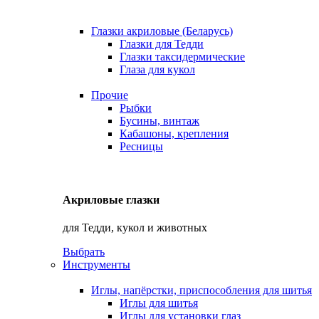
Глазки акриловые (Беларусь)
Глазки для Тедди
Глазки таксидермические
Глаза для кукол
Прочие
Рыбки
Бусины, винтаж
Кабашоны, крепления
Ресницы
Акриловые глазки
для Тедди, кукол и животных
Выбрать
Инструменты
Иглы, напёрстки, приспособления для шитья
Иглы для шитья
Иглы для установки глаз