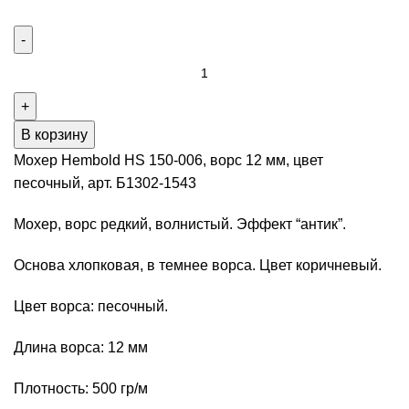
Количество
товара
Мохер
Hembold
В корзину
HS
Мохер Hembold HS 150-006, ворс 12 мм, цвет
150-
песочный, арт. Б1302-1543
006,
ворс
Мохер, ворс редкий, волнистый. Эффект “антик”.
12
Основа хлопковая, в темнее ворса. Цвет коричневый.
мм,
цвет
Цвет ворса: песочный.
песочный,
арт.
Длина ворса: 12 мм
Б1302-
1543
Плотность: 500 гр/м