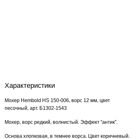
info@hobbyshtuchki.ru
У вас есть вопросы? Отправьте нам электронное
письмо, и мы свяжемся с вами в ближайшее время.
Характеристики
Мохер Hembold HS 150-006, ворс 12 мм, цвет
песочный, арт. Б1302-1543
Мохер, ворс редкий, волнистый. Эффект “антик”.
Основа хлопковая, в темнее ворса. Цвет коричневый.