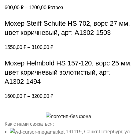
Диапазон
600,00
₽
–
1200,00
₽
отрез
цен:
Мохер Steiff Schulte HS 702, ворс 27 мм,
600,00 ₽
–
цвет коричневый, арт. А1302-1503
1200,00 ₽
Диапазон
1550,00
₽
–
3100,00
₽
цен:
Мохер Helmbold HS 157-120, ворс 25 мм,
1550,00 ₽
–
цвет коричневый золотистый, арт.
3100,00 ₽
А1302-1494
Диапазон
1600,00
₽
–
3200,00
₽
цен:
1600,00 ₽
–
Как с нами связаться:
3200,00 ₽
191119, Санкт-Петербург, ул.