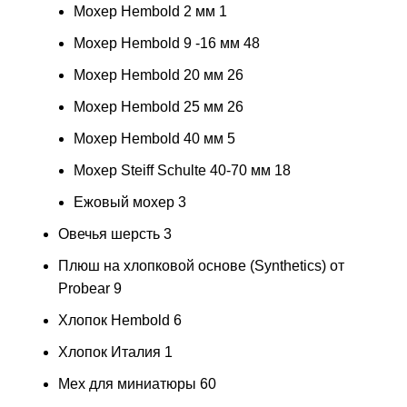
Мохер Hembold 2 мм
1
Мохер Hembold 9 -16 мм
48
Мохер Hembold 20 мм
26
Мохер Hembold 25 мм
26
Мохер Hembold 40 мм
5
Мохер Steiff Schulte 40-70 мм
18
Ежовый мохер
3
Овечья шерсть
3
Плюш на хлопковой основе (Synthetics) от
Probear
9
Хлопок Hembold
6
Хлопок Италия
1
Мех для миниатюры
60