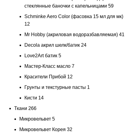
стеклянные баночки с капельницами
59
Schminke Aero Color (фасовка 15 мл для мк)
12
Mr Hobby (акриловая водоразбавляемая)
41
Decola акрил шелк/батик
24
Love2Art батик
5
Мастер-Класс масло
7
Красители Прибой
12
Грунты и текстурные пасты
1
Кисти
14
Ткани
266
Микровельвет
5
Микровельвет Корея
32