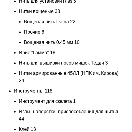
Нить для установки глаз
5
Нитки вощеные
38
Вощёная нить Dafna
22
Прочие
6
Вощеная нить 0.45 мм
10
Ирис "Гамма"
18
Нить для вышивки носов мишек Тедди
3
Нитки армированные 45ЛЛ (НПК им. Кирова)
24
Инструменты
118
Инструмент для скелета
1
Иглы- напёрстки- приспособления для шитья
44
Клей
13