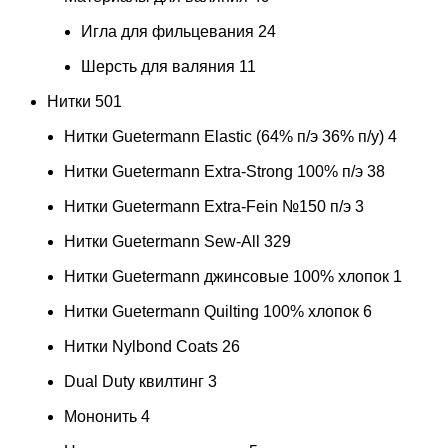
Игла для фильцевания
24
Шерсть для валяния
11
Нитки
501
Нитки Guetermann Elastic (64% п/э 36% п/у)
4
Нитки Guetermann Extra-Strong 100% п/э
38
Нитки Guetermann Extra-Fein №150 п/э
3
Нитки Guetermann Sew-All
329
Нитки Guetermann джинсовые 100% хлопок
1
Нитки Guetermann Quilting 100% хлопок
6
Нитки Nylbond Coats
26
Dual Duty квилтинг
3
Мононить
4