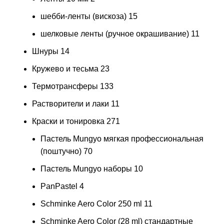
шебби-ленты (вискоза)
15
шелковые ленты (ручное окрашивание)
11
Шнуры
14
Кружево и тесьма
23
Термотрансферы
133
Растворители и лаки
11
Краски и тонировка
271
Пастель Mungyo мягкая профессиональная
(поштучно)
70
Пастель Mungyo наборы
10
PanPastel
4
Schminke Aero Color 250 ml
11
Schminke Aero Color (28 ml) стандартные