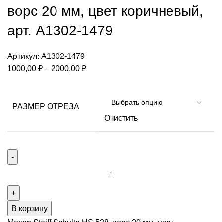
ворс 20 мм, цвет коричневый,
арт. А1302-1479
Артикул:
А1302-1479
Диапазон
1000,00
₽
–
2000,00
₽
цен:
1000,00 ₽
–
РАЗМЕР ОТРЕЗА
2000,00 ₽
Очистить
Количество
товара
Мохер
Steiff
В корзину
Schulte