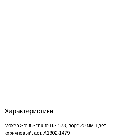
info@hobbyshtuchki.ru
У вас есть вопросы? Отправьте нам электронное
письмо, и мы свяжемся с вами в ближайшее время.
Характеристики
Мохер Steiff Schulte HS 528, ворс 20 мм, цвет
коричневый, арт. А1302-1479