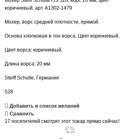
Мохер Steiff Schulte HS 528, ворс 20 мм, цвет
HS
коричневый, арт. А1302-1479
528,
ворс
Мохер, ворс средней плотности, прямой.
20
Основа хлопковая в тон ворса. Цвет коричневый.
мм,
цвет
Цвет ворса: коричневый.
коричневый,
арт.
Длина ворса: 20 мм
А1302-
1479
Steiff Schulte, Германия
528
Добавить в список желаний
Сравнить
17
посетителей смотрят этот товар прямо сейчас!