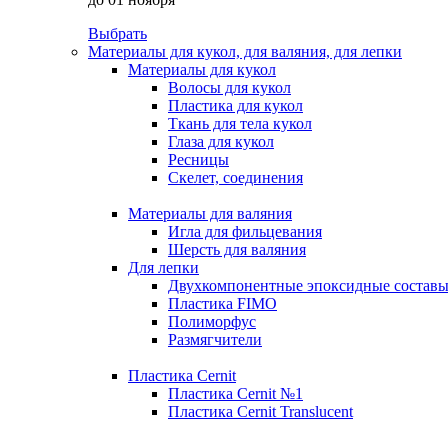
Выбрать
Материалы для кукол, для валяния, для лепки
Материалы для кукол
Волосы для кукол
Пластика для кукол
Ткань для тела кукол
Глаза для кукол
Ресницы
Скелет, соединения
Материалы для валяния
Игла для фильцевания
Шерсть для валяния
Для лепки
Двухкомпонентные эпоксидные состав
Пластика FIMO
Полиморфус
Размягчители
Пластика Cernit
Пластика Cernit №1
Пластика Cernit Translucent