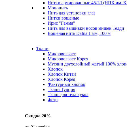
Нитки армированные 45ЛЛ (НПК им. К
Мононить
Нить для установки глаз
Нитки вощеные
Ирис "Гамма"
Нить для вышивки носов мишек Тедди
Вощеная нить Dafna 1 мм, 100 м
Ткани
Микровельвет
Микровельвет Корея
Муслин двухслойный жатый 100% хлоп
Хлопок
Хлопок Китай
Хлопок Корея
Фактурный хлопок
Ткани Турция
Ткань для тела кукол
Фетр
Скидка 20%
до 01 ноября