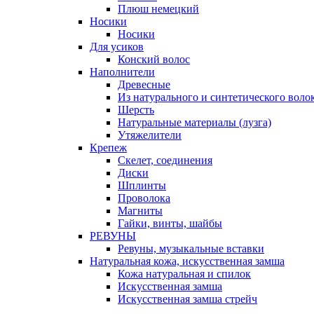
Плюш немецкий
Носики
Носики
Для усиков
Конский волос
Наполнители
Древесные
Из натурального и синтетического воло
Шерсть
Натуральные материалы (лузга)
Утяжелители
Крепеж
Скелет, соединения
Диски
Шплинты
Проволока
Магниты
Гайки, винты, шайбы
РЕВУНЫ
Ревуны, музыкальные вставки
Натуральная кожа, искусственная замша
Кожа натуральная и спилок
Искусственная замша
Искусственная замша стрейч