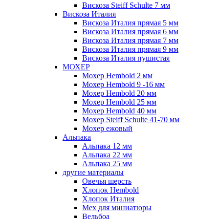
Вискоза Steiff Schulte 7 мм
Вискоза Италия
Вискоза Италия прямая 5 мм
Вискоза Италия прямая 6 мм
Вискоза Италия прямая 7 мм
Вискоза Италия прямая 9 мм
Вискоза Италия пушистая
МОХЕР
Мохер Hembold 2 мм
Мохер Hembold 9 -16 мм
Мохер Hembold 20 мм
Мохер Hembold 25 мм
Мохер Hembold 40 мм
Мохер Steiff Schulte 41-70 мм
Мохер ежовый
Альпака
Альпака 12 мм
Альпака 22 мм
Альпака 25 мм
другие материалы
Овечья шерсть
Хлопок Hembold
Хлопок Италия
Мех для миниатюры
Вельбоа