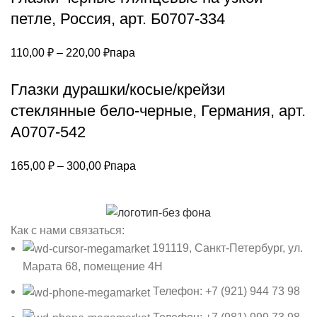
–
петле, Россия, арт. Б0707-334
492,00 ₽
Диапазон
110,00
₽
–
220,00
₽
пара
цен:
Глазки дурашки/косые/крейзи
110,00 ₽
–
стеклянные бело-черные, Германия, арт.
220,00 ₽
А0707-542
Диапазон
165,00
₽
–
300,00
₽
пара
цен:
165,00 ₽
–
Как с нами связаться:
300,00 ₽
191119, Санкт-Петербург, ул.
Марата 68, помещение 4Н
Телефон: +7 (921) 944 73 98