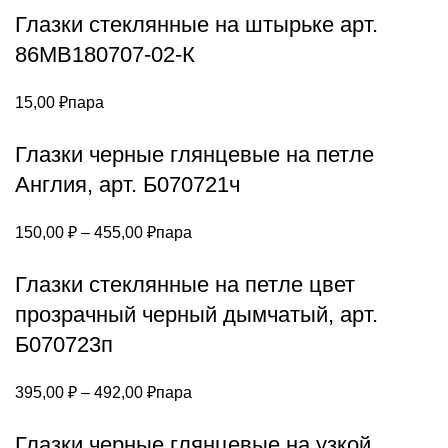
Глазки стеклянные на штырьке арт.
500,00 ₽
–
86МВ180707-02-К
1000,00 ₽
15,00
₽
пара
Глазки черные глянцевые на петле
Англия, арт. Б070721ч
Диапазон
150,00
₽
–
455,00
₽
пара
цен:
Глазки стеклянные на петле цвет
150,00 ₽
–
прозрачный черный дымчатый, арт.
455,00 ₽
Б070723п
Диапазон
395,00
₽
–
492,00
₽
пара
цен:
Глазки черные глянцевые на узкой
395,00 ₽