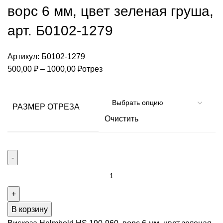
ворс 6 мм, цвет зеленая груша,
арт. Б0102-1279
Артикул:
Б0102-1279
Диапазон
500,00
₽
–
1000,00
₽
отрез
цен:
500,00 ₽
–
РАЗМЕР ОТРЕЗА
1000,00 ₽
Очистить
Количество
товара
Вискоза
Helmbold
В корзину
HS