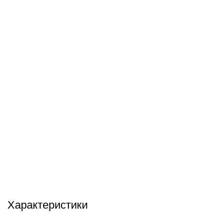
info@hobbyshtuchki.ru
У вас есть вопросы? Отправьте нам электронное
письмо, и мы свяжемся с вами в ближайшее время.
Характеристики