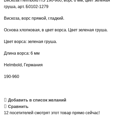
Вискоза Helmbold HS 190-960, ворс 6 мм, цвет зеленая
190-
груша, арт. Б0102-1279
960,
ворс
Вискоза, ворс прямой, гладкий.
6
Основа хлопковая, в цвет ворса. Цвет зеленая груша.
мм,
цвет
Цвет ворса: зеленая груша.
зеленая
груша,
Длина ворса: 6 мм
арт.
Б0102-
Helmbold, Германия
1279
190-960
Добавить в список желаний
Сравнить
12
посетителей смотрят этот товар прямо сейчас!