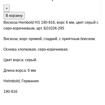
товара
Вискоза
Hembold
В корзину
HS
Вискоза Hembold HS 190-916, ворс 6 мм, цвет серый с
190-
серо-коричневым, арт. Б0102К-295
916,
ворс
Вискоза, ворс прямой, гладкий, с приятным блеском.
6
Основа хлопковая, серо-коричневая.
мм,
цвет
Цвет ворса: серый.
серый
с
Длина ворса: 6 мм
серо-
коричневым,
Helmbold, Германия
арт.
Б0102К-295
190-916