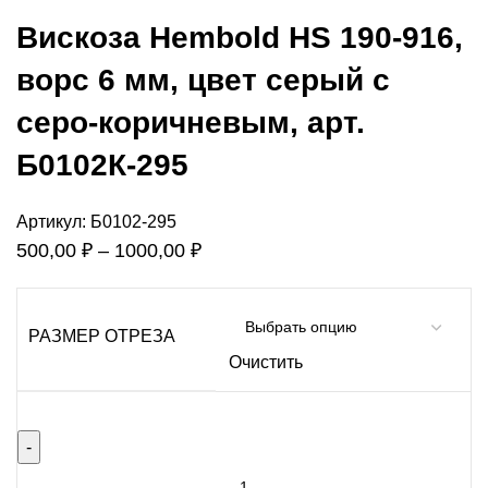
Вискоза Hembold HS 190-916,
ворс 6 мм, цвет серый с
серо-коричневым, арт.
Б0102К-295
Артикул:
Б0102-295
Диапазон
500,00
₽
–
1000,00
₽
цен:
500,00 ₽
РАЗМЕР ОТРЕЗА
–
Очистить
1000,00 ₽
Количество