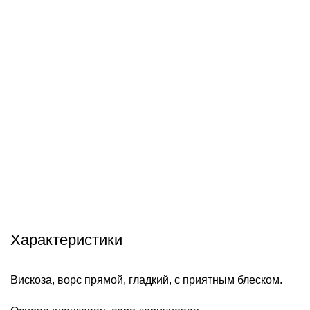
info@hobbyshtuchki.ru
У вас есть вопросы? Отправьте нам электронное
письмо, и мы свяжемся с вами в ближайшее время.
Характеристики
Вискоза, ворс прямой, гладкий, с приятным блеском.