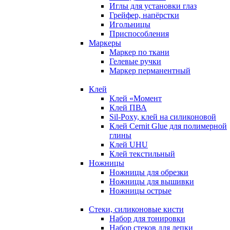
Иглы для установки глаз
Грейфер, напёрстки
Игольницы
Приспособления
Маркеры
Маркер по ткани
Гелевые ручки
Маркер перманентный
Клей
Клей «Момент
Клей ПВА
Sil-Poxy, клей на силиконовой
Клей Cernit Glue для полимерной
глины
Клей UHU
Клей текстильный
Ножницы
Ножницы для обрезки
Ножницы для вышивки
Ножницы острые
Стеки, силиконовые кисти
Набор для тонировки
Набор стеков для лепки