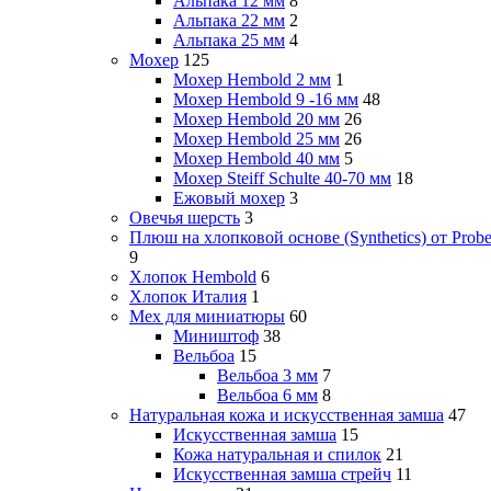
Альпака 12 мм
8
Альпака 22 мм
2
Альпака 25 мм
4
Мохер
125
Мохер Hembold 2 мм
1
Мохер Hembold 9 -16 мм
48
Мохер Hembold 20 мм
26
Мохер Hembold 25 мм
26
Мохер Hembold 40 мм
5
Мохер Steiff Schulte 40-70 мм
18
Ежовый мохер
3
Овечья шерсть
3
Плюш на хлопковой основе (Synthetics) от Probe
9
Хлопок Hembold
6
Хлопок Италия
1
Мех для миниатюры
60
Миништоф
38
Вельбоа
15
Вельбоа 3 мм
7
Вельбоа 6 мм
8
Натуральная кожа и искусственная замша
47
Искусственная замша
15
Кожа натуральная и спилок
21
Искусственная замша стрейч
11