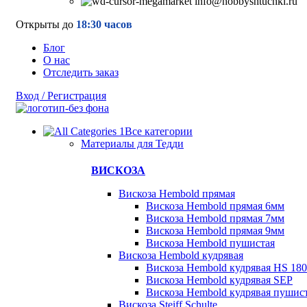
info@hobbyshtuchki.ru
Открыты до
18:30 часов
Блог
О нас
Отследить заказ
Вход / Регистрация
Все категории
Материалы для Тедди
ВИСКОЗА
Вискоза Hembold прямая
Вискоза Hembold прямая 6мм
Вискоза Hembold прямая 7мм
Вискоза Hembold прямая 9мм
Вискоза Hembold пушистая
Вискоза Hembold кудрявая
Вискоза Hembold кудрявая HS 180
Вискоза Hembold кудрявая SEP
Вискоза Hembold кудрявая пушис
Вискоза Steiff Schulte