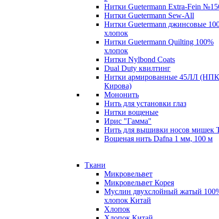
Нитки Guetermann Extra-Fein №15
Нитки Guetermann Sew-All
Нитки Guetermann джинсовые 10
хлопок
Нитки Guetermann Quilting 100%
хлопок
Нитки Nylbond Coats
Dual Duty квилтинг
Нитки армированные 45ЛЛ (НПК
Кирова)
Мононить
Нить для установки глаз
Нитки вощеные
Ирис "Гамма"
Нить для вышивки носов мишек 
Вощеная нить Dafna 1 мм, 100 м
Ткани
Микровельвет
Микровельвет Корея
Муслин двухслойный жатый 100
хлопок Китай
Хлопок
Хлопок Китай