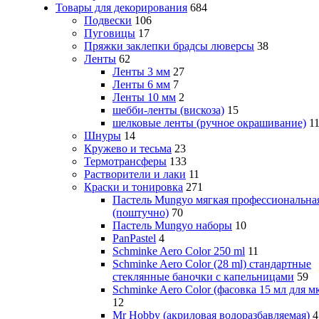
Товары для декорирования
684
Подвески
106
Пуговицы
17
Пряжки заклепки брадсы люверсы
38
Ленты
62
Ленты 3 мм
27
Ленты 6 мм
7
Ленты 10 мм
2
шебби-ленты (вискоза)
15
шелковые ленты (ручное окрашивание)
1
Шнуры
14
Кружево и тесьма
23
Термотрансферы
133
Растворители и лаки
11
Краски и тонировка
271
Пастель Mungyo мягкая профессиональна
(поштучно)
70
Пастель Mungyo наборы
10
PanPastel
4
Schminke Aero Color 250 ml
11
Schminke Aero Color (28 ml) стандартные
стеклянные баночки с капельницами
59
Schminke Aero Color (фасовка 15 мл для м
12
Mr Hobby (акриловая водоразбавляемая)
4