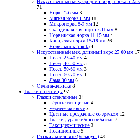
Искусственный мех, средний ворс, норка 5-22 
71
Норка 5-6 мм
3
Мягкая норка 8 мм
18
Микронорка 8-9 мм
12
Скандинавская норка 7-11 мм
8
Норвежская норка 11-15 мм
4
Канадская норка 15-18 мм
26
Норка минк (mink)
4
Искусственный мех, длинный ворс 25-80 мм
17
Песец 25-40 мм
4
Песец 40-50 мм
3
Песец 50-60 мм
3
Песец 60-70 мм
1
Лама 80 мм
6
Овчина-альпака
8
Глазки и ресницы
97
Глазки стеклянные
34
Чёрные глянцевые
4
Чёрные матовые
2
Цветные прозрачные со зрачком
12
Глазки дурашки/крейзи/косые
7
Таксидермические
3
Позиционные
5
Глазки акриловые (Беларусь)
49