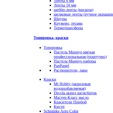
Ленты 6 мм
Ленты 10 мм
шебби-ленты (вискоза)
шелковые ленты (ручное окрашив
Шнуры
Кружево, тесьма
Термотрансферы
Тонировка, краски
Тонировка
Пастель Mungyo мягкая
профессиональная (поштучно)
Пастель Mungyo наборы
PanPastel
Растворители, лаки
Краски
Mr Hobby (акриловая
водоразбавляемая)
Decola акрил шелк/батик
Мастер-Класс масло
Красители Прибой
Кисти
Schminke Aero Color