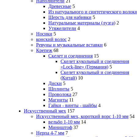
Наполнители
21
Древесные
5
Из натурального и синтетического волок
Шерсть для набивки
5
Натуральные материалы (лузга)
2
Утяжелители
4
Носики
5
конский волос
2
Ревуны и музыкальные вставки
6
Крепеж
68
Скелет и соединения
15
Скелет кукольный и соединения
«Lock-line» (Германия)
5
Скелет кукольный и соединения
(Китай)
10
Диски
5
Шплинты
5
Проволока
27
Магниты
11
Гайки - винты - шайбы
4
Искусственный мех
157
Искусственный мех, короткий ворс 1-10 мм
54
вельбо 1-10 мм
14
Миништоф
37
Нерпа 4-7 мм
7