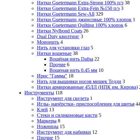
Нитки Guetermann Extra-Strong 100% п/э
38
Нитки Guetermann Extra-Fein №150 п/э
3
Нитки Guetermann Sew-All
329
Нитки Guetermann джинсовые 100% хлопок
1
Нитки Guetermann Quilting 100% хлопок
6
Нитки Nylbond Coats
26
Dual Duty квилтинг
3
Мононить
4
Нить для установки глаз
5
Нитки вощеные
38
Вощёная нить Dafna
22
Прочие
6
Вощеная нить 0.45 мм
10
Ирис "Гамма"
18
Нить для вышивки носов мишек Тедди
3
Нитки армированные 45ЛЛ (НПК им. Кирова)
Инструменты
118
Инструмент для скелета
1
Иглы- напёрстки- приспособления для шитья
4
Клей
13
Стеки и силиконовые кисти
5
Маркеры
8
Ножницы
15
Инструмент для набивки
12
Прочие
15