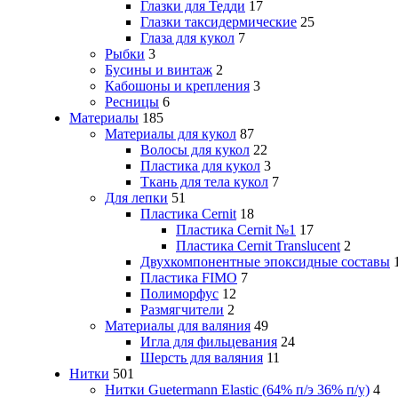
Глазки для Тедди
17
Глазки таксидермические
25
Глаза для кукол
7
Рыбки
3
Бусины и винтаж
2
Кабошоны и крепления
3
Ресницы
6
Материалы
185
Материалы для кукол
87
Волосы для кукол
22
Пластика для кукол
3
Ткань для тела кукол
7
Для лепки
51
Пластика Cernit
18
Пластика Cernit №1
17
Пластика Cernit Translucent
2
Двухкомпонентные эпоксидные составы
Пластика FIMO
7
Полиморфус
12
Размягчители
2
Материалы для валяния
49
Игла для фильцевания
24
Шерсть для валяния
11
Нитки
501
Нитки Guetermann Elastic (64% п/э 36% п/у)
4