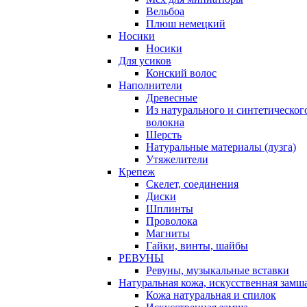
Вельбоа
Плюш немецкий
Носики
Носики
Для усиков
Конский волос
Наполнители
Древесные
Из натурального и синтетическог
волокна
Шерсть
Натуральные материалы (лузга)
Утяжелители
Крепеж
Скелет, соединения
Диски
Шплинты
Проволока
Магниты
Гайки, винты, шайбы
РЕВУНЫ
Ревуны, музыкальные вставки
Натуральная кожа, искусственная замш
Кожа натуральная и спилок