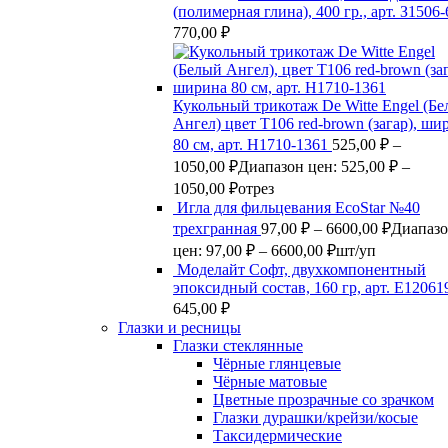
(полимерная глина), 400 гр., арт. З1506
770,00
₽
Кукольный трикотаж De Witte Engel (Б
Ангел) цвет Т106 red-brown (загар), ши
80 см, арт. Н1710-1361
525,00
₽
–
1050,00
₽
Диапазон цен: 525,00 ₽ –
1050,00 ₽
отрез
Игла для фильцевания EcoStar №40
трехгранная
97,00
₽
–
6600,00
₽
Диапаз
цен: 97,00 ₽ – 6600,00 ₽
шт/уп
Моделайт Софт, двухкомпонентный
эпоксидный состав, 160 гр, арт. Е12061
645,00
₽
Глазки и ресницы
Глазки стеклянные
Чёрные глянцевые
Чёрные матовые
Цветные прозрачные со зрачком
Глазки дурашки/крейзи/косые
Таксидермические