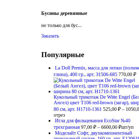
Бусины деревянные
не только для бус...
Заказать
Популярные
La Doll Premix, масса для лепки (поли
глина), 400 гр., арт. З1506-685
770,00
₽
Кукольный трикотаж De Witte Engel (Б
Ангел) цвет Т106 red-brown (загар), ши
80 см, арт. Н1710-1361
525,00
₽
–
1050,
отрез
Игла для фильцевания EcoStar №40
трехгранная
97,00
₽
–
6600,00
₽
шт/уп
Моделайт Софт, двухкомпонентный
эпоксидный состав, 160 гр, арт. Е12061