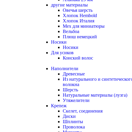
другие материалы
Овечья шерсть
Хлопок Hembold
Хлопок Италия
Мех для миниатюры
Вельбоа
Плюш немецкий
Носики
Носики
Для усиков
Конский волос
Наполнители
Древесные
Из натурального и синтетическог
волокна
Шерсть
Натуральные материалы (лузга)
Утяжелители
Крепеж
Скелет, соединения
Диски
Шплинты
Проволока