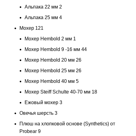
Альпака 22 мм
2
Альпака 25 мм
4
Мохер
121
Мохер Hembold 2 мм
1
Мохер Hembold 9 -16 мм
44
Мохер Hembold 20 мм
26
Мохер Hembold 25 мм
26
Мохер Hembold 40 мм
5
Мохер Steiff Schulte 40-70 мм
18
Ежовый мохер
3
Овечья шерсть
3
Плюш на хлопковой основе (Synthetics) от
Probear
9