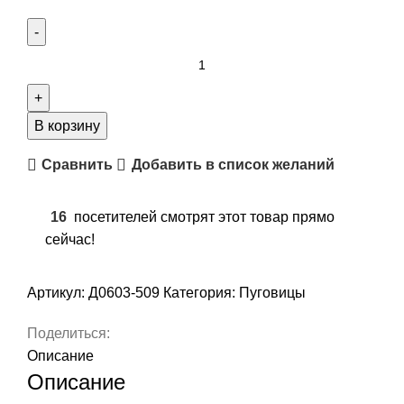
Количество
товара
Миниатюрные
пуговицы
В корзину
3
Сравнить
Добавить в список желаний
мм,
4
мм,
16
посетителей смотрят этот товар прямо
5мм,
сейчас!
6
мм,
Артикул:
Д0603-509
Категория:
Пуговицы
цвет
золото,
Поделиться:
арт.
Описание
Д0603-
Описание
509