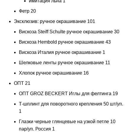
имитация льна
1
Фетр
20
Эксклюзив: ручное окрашивание
101
Вискоза Steiff Schulte ручное окрашивание
30
Вискоза Hembold ручное окрашивание
43
Вискоза Италия ручное окрашивание
1
Шелковые ленты ручное окрашивание
11
Хлопок ручное окрашивание
16
ОПТ
21
ОПТ GROZ BECKERT Иглы для фелтинга
19
Т-шплинт для поворотного крепления 50 шт/уп.
1
Глазки черные глянцевые на узкой петле 10
пар/уп. Россия
1