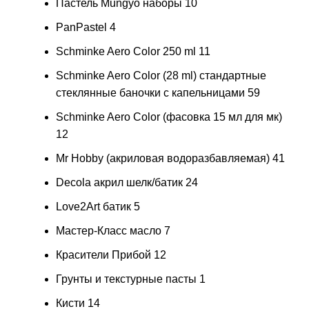
Пастель Mungyo наборы
10
PanPastel
4
Schminke Aero Color 250 ml
11
Schminke Aero Color (28 ml) стандартные
стеклянные баночки с капельницами
59
Schminke Aero Color (фасовка 15 мл для мк)
12
Mr Hobby (акриловая водоразбавляемая)
41
Decola акрил шелк/батик
24
Love2Art батик
5
Мастер-Класс масло
7
Красители Прибой
12
Грунты и текстурные пасты
1
Кисти
14