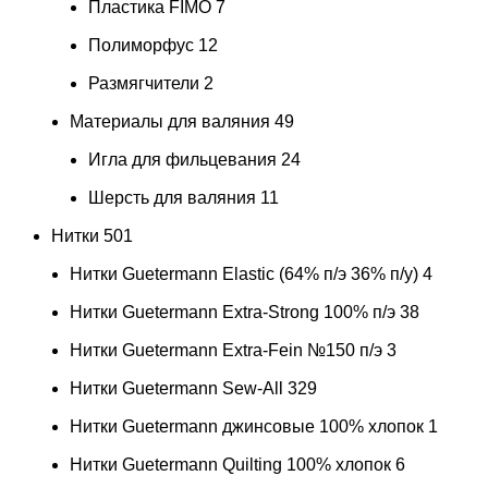
Пластика FIMO
7
Полиморфус
12
Размягчители
2
Материалы для валяния
49
Игла для фильцевания
24
Шерсть для валяния
11
Нитки
501
Нитки Guetermann Elastic (64% п/э 36% п/у)
4
Нитки Guetermann Extra-Strong 100% п/э
38
Нитки Guetermann Extra-Fein №150 п/э
3
Нитки Guetermann Sew-All
329
Нитки Guetermann джинсовые 100% хлопок
1
Нитки Guetermann Quilting 100% хлопок
6