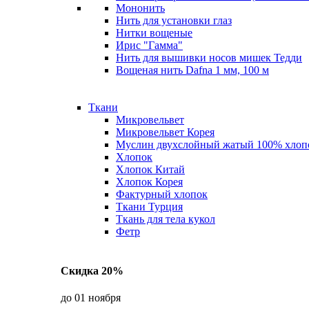
Мононить
Нить для установки глаз
Нитки вощеные
Ирис "Гамма"
Нить для вышивки носов мишек Тедди
Вощеная нить Dafna 1 мм, 100 м
Ткани
Микровельвет
Микровельвет Корея
Муслин двухслойный жатый 100% хлоп
Хлопок
Хлопок Китай
Хлопок Корея
Фактурный хлопок
Ткани Турция
Ткань для тела кукол
Фетр
Скидка 20%
до 01 ноября