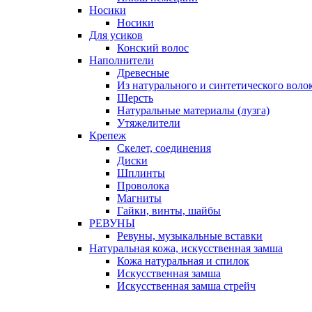
Носики
Носики
Для усиков
Конский волос
Наполнители
Древесные
Из натурального и синтетического воло
Шерсть
Натуральные материалы (лузга)
Утяжелители
Крепеж
Скелет, соединения
Диски
Шплинты
Проволока
Магниты
Гайки, винты, шайбы
РЕВУНЫ
Ревуны, музыкальные вставки
Натуральная кожа, искусственная замша
Кожа натуральная и спилок
Искусственная замша
Искусственная замша стрейч