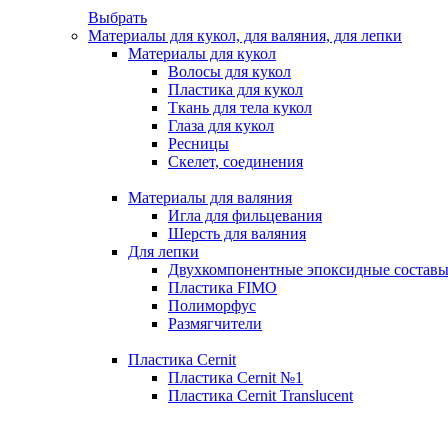
Выбрать
Материалы для кукол, для валяния, для лепки
Материалы для кукол
Волосы для кукол
Пластика для кукол
Ткань для тела кукол
Глаза для кукол
Ресницы
Скелет, соединения
Материалы для валяния
Игла для фильцевания
Шерсть для валяния
Для лепки
Двухкомпонентные эпоксидные состав
Пластика FIMO
Полиморфус
Размягчители
Пластика Cernit
Пластика Cernit №1
Пластика Cernit Translucent