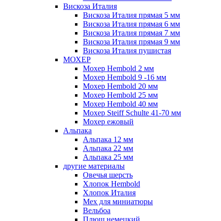
Вискоза Италия
Вискоза Италия прямая 5 мм
Вискоза Италия прямая 6 мм
Вискоза Италия прямая 7 мм
Вискоза Италия прямая 9 мм
Вискоза Италия пушистая
МОХЕР
Мохер Hembold 2 мм
Мохер Hembold 9 -16 мм
Мохер Hembold 20 мм
Мохер Hembold 25 мм
Мохер Hembold 40 мм
Мохер Steiff Schulte 41-70 мм
Мохер ежовый
Альпака
Альпака 12 мм
Альпака 22 мм
Альпака 25 мм
другие материалы
Овечья шерсть
Хлопок Hembold
Хлопок Италия
Мех для миниатюры
Вельбоа
Плюш немецкий