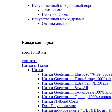
Искусственный мех длинный ворс
Лама 80 мм
Песец 60-70 мм
Искусственный мех кудрявый
Овчина-альпака
Канадская норка
ворс 15-18 мм
смотреть
Нитки и Ткани
Нитки
Нитки Guetermann Elastic (64% п/э, 36% 
Нитки Guetermann Extra-Strong 100% п/э
Нитки Guetermann Extra-Fein №150 п/э
Нитки Guetermann Sew-All
Нитки Guetermann джинсовые 100% хло
Нитки Guetermann Quilting 100% хлопок
Нитки Nylbond Coats
Dual Duty квилтинг
Нитки армированные 45ЛЛ (НПК им. К