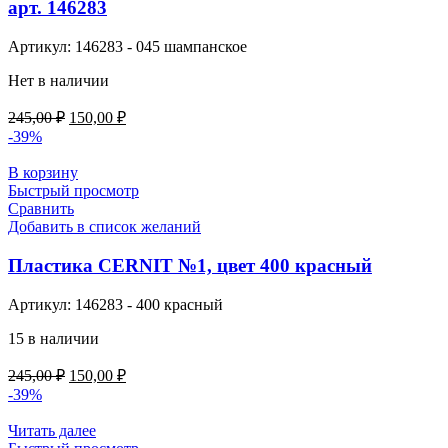
арт. 146283
Артикул:
146283 - 045 шампанское
Нет в наличии
Первоначальная
Текущая
245,00
₽
150,00
₽
цена
цена:
-39%
составляла
150,00 ₽.
245,00 ₽.
В корзину
Быстрый просмотр
Сравнить
Добавить в список желаний
Пластика CERNIT №1, цвет 400 красный
Артикул:
146283 - 400 красный
15 в наличии
Первоначальная
Текущая
245,00
₽
150,00
₽
цена
цена:
-39%
составляла
150,00 ₽.
245,00 ₽.
Читать далее