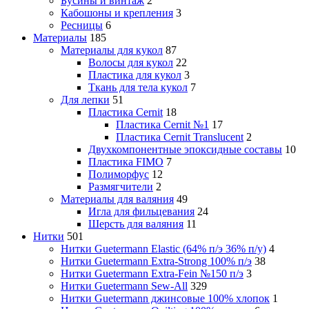
Бусины и винтаж
2
Кабошоны и крепления
3
Ресницы
6
Материалы
185
Материалы для кукол
87
Волосы для кукол
22
Пластика для кукол
3
Ткань для тела кукол
7
Для лепки
51
Пластика Cernit
18
Пластика Cernit №1
17
Пластика Cernit Translucent
2
Двухкомпонентные эпоксидные составы
10
Пластика FIMO
7
Полиморфус
12
Размягчители
2
Материалы для валяния
49
Игла для фильцевания
24
Шерсть для валяния
11
Нитки
501
Нитки Guetermann Elastic (64% п/э 36% п/у)
4
Нитки Guetermann Extra-Strong 100% п/э
38
Нитки Guetermann Extra-Fein №150 п/э
3
Нитки Guetermann Sew-All
329
Нитки Guetermann джинсовые 100% хлопок
1