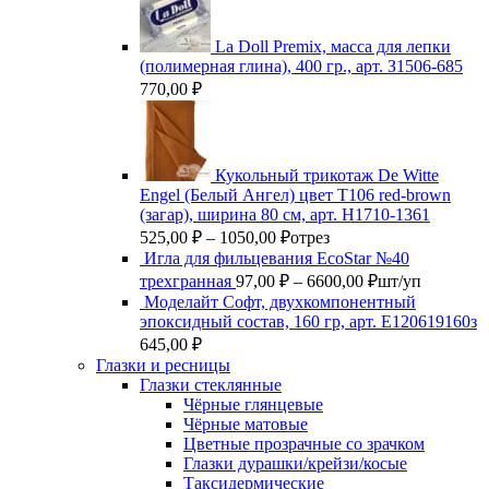
La Doll Premix, масса для лепки
(полимерная глина), 400 гр., арт. З1506-685
770,00
₽
Кукольный трикотаж De Witte
Engel (Белый Ангел) цвет Т106 red-brown
(загар), ширина 80 см, арт. Н1710-1361
Диапазон
525,00
₽
–
1050,00
₽
отрез
цен:
Игла для фильцевания EcoStar №40
525,00 ₽
Диапазон
трехгранная
97,00
₽
–
6600,00
₽
шт/уп
–
цен:
Моделайт Софт, двухкомпонентный
1050,00 ₽
97,00 ₽
эпоксидный состав, 160 гр, арт. Е120619160з
–
645,00
₽
6600,00 ₽
Глазки и ресницы
Глазки стеклянные
Чёрные глянцевые
Чёрные матовые
Цветные прозрачные со зрачком
Глазки дурашки/крейзи/косые
Таксидермические