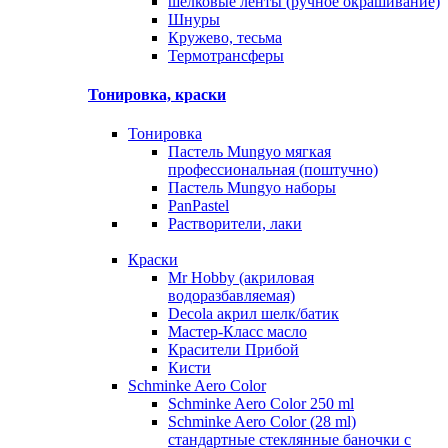
шелковые ленты (ручное окрашивание)
Шнуры
Кружево, тесьма
Термотрансферы
Тонировка, краски
Тонировка
Пастель Mungyo мягкая
профессиональная (поштучно)
Пастель Mungyo наборы
PanPastel
Растворители, лаки
Краски
Mr Hobby (акриловая
водоразбавляемая)
Decola акрил шелк/батик
Мастер-Класс масло
Красители Прибой
Кисти
Schminke Aero Color
Schminke Aero Color 250 ml
Schminke Aero Color (28 ml)
стандартные стеклянные баночки с