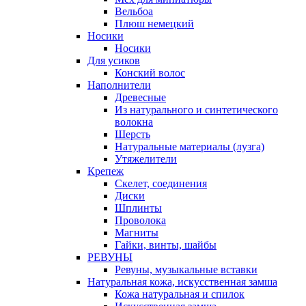
Вельбоа
Плюш немецкий
Носики
Носики
Для усиков
Конский волос
Наполнители
Древесные
Из натурального и синтетического
волокна
Шерсть
Натуральные материалы (лузга)
Утяжелители
Крепеж
Скелет, соединения
Диски
Шплинты
Проволока
Магниты
Гайки, винты, шайбы
РЕВУНЫ
Ревуны, музыкальные вставки
Натуральная кожа, искусственная замша
Кожа натуральная и спилок