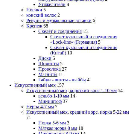
Утяжелители
4
Носики
5
конский волос
2
Ревуны и музыкальные вставки
6
Крепеж
68
Скелет и соединения
15
Скелет кукольный и соединения
«Lock-line» (Германия)
5
Скелет кукольный и соединения
(Китай)
10
Диски
5
Шплинты
5
Проволока
27
Магниты
11
Гайки - винты - шайбы
4
Искусственный мех
157
Искусственный мех, короткий ворс 1-10 мм
54
вельбо 1-10 мм
14
Миништоф
37
Нерпа 4-7 мм
7
Искусственный мех, средний ворс, норка 5-22 мм
71
Норка 5-6 мм
3
Мягкая норка 8 мм
18
Микронорка 8-9 мм
12