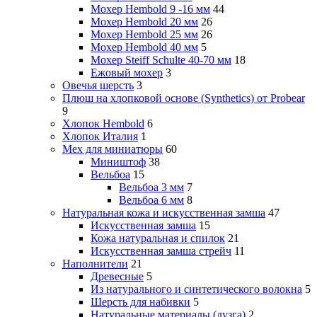
Мохер Hembold 9 -16 мм
44
Мохер Hembold 20 мм
26
Мохер Hembold 25 мм
26
Мохер Hembold 40 мм
5
Мохер Steiff Schulte 40-70 мм
18
Ежовый мохер
3
Овечья шерсть
3
Плюш на хлопковой основе (Synthetics) от Probear
9
Хлопок Hembold
6
Хлопок Италия
1
Мех для миниатюры
60
Миништоф
38
Вельбоа
15
Вельбоа 3 мм
7
Вельбоа 6 мм
8
Натуральная кожа и искусственная замша
47
Искусственная замша
15
Кожа натуральная и спилок
21
Искусственная замша стрейч
11
Наполнители
21
Древесные
5
Из натурального и синтетического волокна
5
Шерсть для набивки
5
Натуральные материалы (лузга)
2