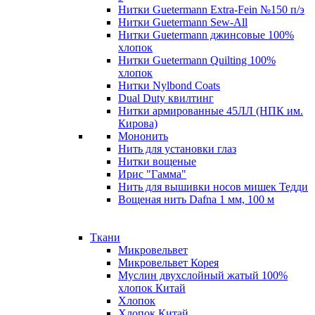
Нитки Guetermann Extra-Fein №150 п/э
Нитки Guetermann Sew-All
Нитки Guetermann джинсовые 100%
хлопок
Нитки Guetermann Quilting 100%
хлопок
Нитки Nylbond Coats
Dual Duty квилтинг
Нитки армированные 45ЛЛ (НПК им.
Кирова)
Мононить
Нить для установки глаз
Нитки вощеные
Ирис "Гамма"
Нить для вышивки носов мишек Тедди
Вощеная нить Dafna 1 мм, 100 м
Ткани
Микровельвет
Микровельвет Корея
Муслин двухслойный жатый 100%
хлопок Китай
Хлопок
Хлопок Китай