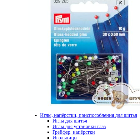
Иглы, напёрстки, приспособления для шитья
Иглы для шитья
Иглы для установки глаз
Грейфер, напёрстки
Игольницы