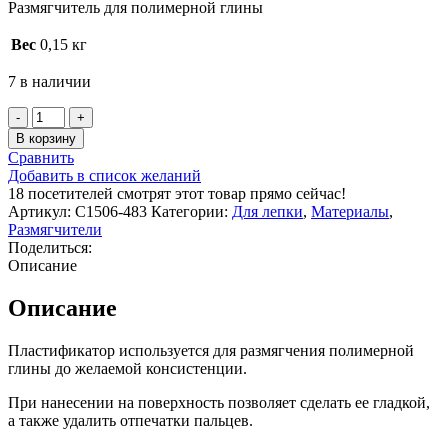
Размягчитель для полимерной глины
Вес
0,15 кг
7 в наличии
Количество
товара
В корзину
Жидкость
Сравнить
для
Добавить в список желаний
размягчения
18
посетителей смотрят этот товар прямо сейчас!
пластики
Артикул:
С1506-483
Категории:
Для лепки
,
Материалы
,
Magic
Размягчители
Mix,
Поделиться:
80
Описание
мл,
арт.
Описание
С1506-
483
Пластификатор используется для размягчения полимерной
глины до желаемой консистенции.
При нанесении на поверхность позволяет сделать ее гладкой,
а также удалить отпечатки пальцев.