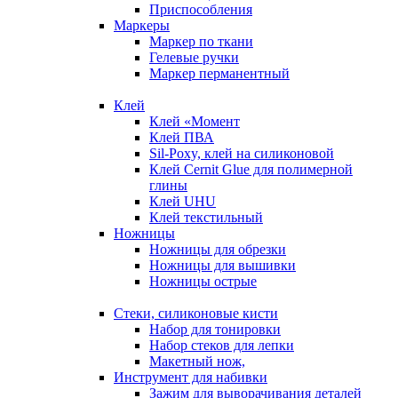
Приспособления
Маркеры
Маркер по ткани
Гелевые ручки
Маркер перманентный
Клей
Клей «Момент
Клей ПВА
Sil-Poxy, клей на силиконовой
Клей Cernit Glue для полимерной
глины
Клей UHU
Клей текстильный
Ножницы
Ножницы для обрезки
Ножницы для вышивки
Ножницы острые
Стеки, силиконовые кисти
Набор для тонировки
Набор стеков для лепки
Макетный нож,
Инструмент для набивки
Зажим для выворачивания деталей