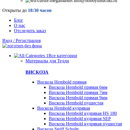
info@hobbyshtuchki.ru
Открыты до
18:30 часов
Блог
О нас
Отследить заказ
Вход / Регистрация
Все категории
Материалы для Тедди
ВИСКОЗА
Вискоза Hembold прямая
Вискоза Hembold прямая 6мм
Вискоза Hembold прямая 7мм
Вискоза Hembold прямая 9мм
Вискоза Hembold пушистая
Вискоза Hembold кудрявая
Вискоза Hembold кудрявая HS 180
Вискоза Hembold кудрявая SEP
Вискоза Hembold кудрявая пушистая
Вискоза Steiff Schulte