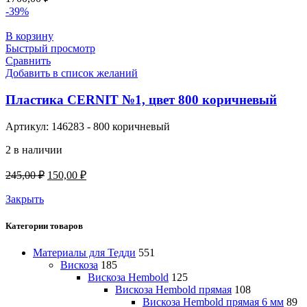
-39%
В корзину
Быстрый просмотр
Сравнить
Добавить в список желаний
Пластика CERNIT №1, цвет 800 коричневый
Артикул:
146283 - 800 коричневый
2 в наличии
Первоначальная
Текущая
245,00
₽
150,00
₽
цена
цена:
составляла
Закрыть
150,00 ₽.
245,00 ₽.
Категории товаров
Материалы для Тедди
551
Вискоза
185
Вискоза Hembold
125
Вискоза Hembold прямая
108
Вискоза Hembold прямая 6 мм
89