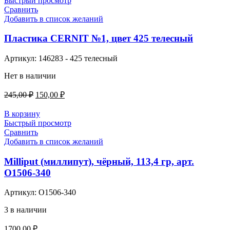
Быстрый просмотр
Сравнить
Добавить в список желаний
Пластика CERNIT №1, цвет 425 телесный
Артикул:
146283 - 425 телесный
Нет в наличии
Первоначальная
Текущая
245,00
₽
150,00
₽
цена
цена:
составляла
150,00 ₽.
В корзину
245,00 ₽.
Быстрый просмотр
Сравнить
Добавить в список желаний
Milliput (миллипут), чёрный, 113,4 гр, арт.
О1506-340
Артикул:
О1506-340
3 в наличии
1700,00
₽