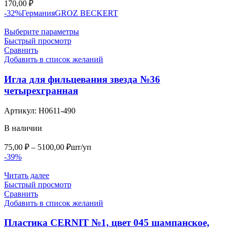
170,00
₽
-32%
Германия
GROZ BEСKERT
Выберите параметры
Быстрый просмотр
Сравнить
Добавить в список желаний
Игла для фильцевания звезда №36
четырехгранная
Артикул:
Н0611-490
В наличии
Диапазон
75,00
₽
–
5100,00
₽
шт/уп
цен:
-39%
75,00 ₽
–
Читать далее
Быстрый просмотр
5100,00 ₽
Сравнить
Добавить в список желаний
Пластика CERNIT №1, цвет 045 шампанское,