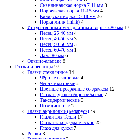
Скандинавская норка 7-11 мм
8
Норвежская норка 11-15 мм
4
Канадская норка 15-18 мм
26
Норка минк (mink)
4
Искусственный мех, длинный ворс 25-80 мм
17
Песец 25-40 мм
4
Песец 40-50 мм
3
Песец 50-60 мм
3
Песец 60-70 мм
1
Лама 80 мм
6
Овчина-альпака
8
Глазки и ресницы
97
Глазки стеклянные
34
Чёрные глянцевые
4
Чёрные матовые
2
Цветные прозрачные со зрачком
12
Глазки дурашки/крейзи/косые
7
Таксидермические
3
Позиционные
5
Глазки акриловые (Беларусь)
49
Глазки для Тедди
17
Глазки таксидермические
25
Глаза для кукол
7
Рыбки
3