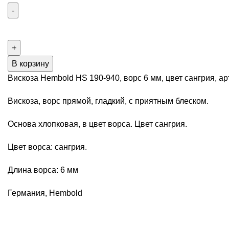
Количество
товара
Вискоза
Hembold
В корзину
HS
Вискоза Hembold HS 190-940, ворс 6 мм, цвет сангрия, ар
190-
940,
Вискоза, ворс прямой, гладкий, с приятным блеском.
ворс
Основа хлопковая, в цвет ворса. Цвет сангрия.
6
мм,
Цвет ворса: сангрия.
цвет
сангрия,
Длина ворса: 6 мм
арт.
Б0102-
Германия, Hembold
898