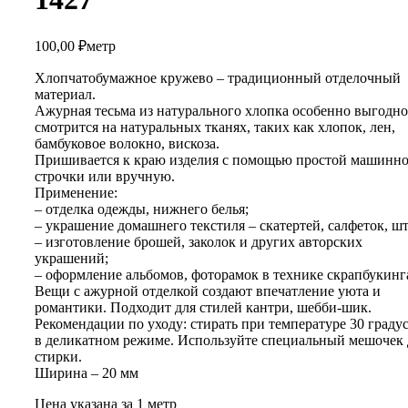
100,00
₽
метр
Хлопчатобумажное кружево – традиционный отделочный
материал.
Ажурная тесьма из натурального хлопка особенно выгодно
смотрится на натуральных тканях, таких как хлопок, лен,
бамбуковое волокно, вискоза.
Пришивается к краю изделия с помощью простой машинн
строчки или вручную.
Применение:
– отделка одежды, нижнего белья;
– украшение домашнего текстиля – скатертей, салфеток, шт
– изготовление брошей, заколок и других авторских
украшений;
– оформление альбомов, фоторамок в технике скрапбукинг
Вещи с ажурной отделкой создают впечатление уюта и
романтики. Подходит для стилей кантри, шебби-шик.
Рекомендации по уходу: стирать при температуре 30 граду
в деликатном режиме. Используйте специальный мешочек 
стирки.
Ширина – 20 мм
Цена указана за 1 метр