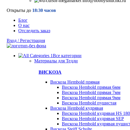
info@hobbyshtuchki.ru
Открыты до
18:30 часов
Блог
О нас
Отследить заказ
Вход / Регистрация
Все категории
Материалы для Тедди
ВИСКОЗА
Вискоза Hembold прямая
Вискоза Hembold прямая 6мм
Вискоза Hembold прямая 7мм
Вискоза Hembold прямая 9мм
Вискоза Hembold пушистая
Вискоза Hembold кудрявая
Вискоза Hembold кудрявая HS 180
Вискоза Hembold кудрявая SEP
Вискоза Hembold кудрявая пушис
Вискоза Steiff Schulte