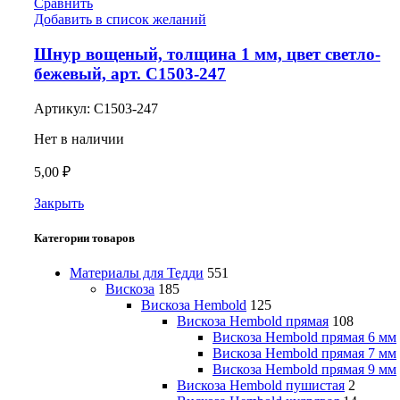
Сравнить
Добавить в список желаний
Шнур вощеный, толщина 1 мм, цвет светло-
бежевый, арт. С1503-247
Артикул:
С1503-247
Нет в наличии
5,00
₽
Закрыть
Категории товаров
Материалы для Тедди
551
Вискоза
185
Вискоза Hembold
125
Вискоза Hembold прямая
108
Вискоза Hembold прямая 6 мм
Вискоза Hembold прямая 7 мм
Вискоза Hembold прямая 9 мм
Вискоза Hembold пушистая
2