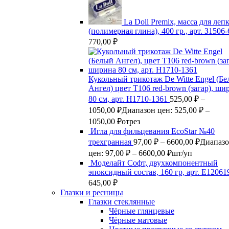
La Doll Premix, масса для леп
(полимерная глина), 400 гр., арт. З1506
770,00
₽
Кукольный трикотаж De Witte Engel (Б
Ангел) цвет Т106 red-brown (загар), ши
80 см, арт. Н1710-1361
525,00
₽
–
1050,00
₽
Диапазон цен: 525,00 ₽ –
1050,00 ₽
отрез
Игла для фильцевания EcoStar №40
трехгранная
97,00
₽
–
6600,00
₽
Диапаз
цен: 97,00 ₽ – 6600,00 ₽
шт/уп
Моделайт Софт, двухкомпонентный
эпоксидный состав, 160 гр, арт. Е12061
645,00
₽
Глазки и ресницы
Глазки стеклянные
Чёрные глянцевые
Чёрные матовые