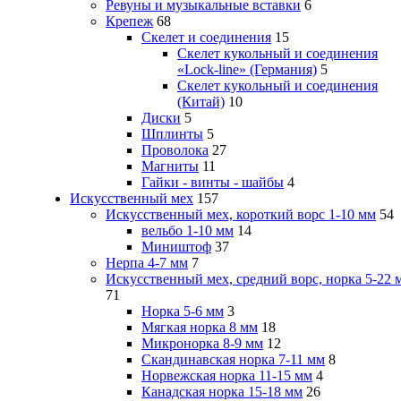
Ревуны и музыкальные вставки
6
Крепеж
68
Скелет и соединения
15
Скелет кукольный и соединения
«Lock-line» (Германия)
5
Скелет кукольный и соединения
(Китай)
10
Диски
5
Шплинты
5
Проволока
27
Магниты
11
Гайки - винты - шайбы
4
Искусственный мех
157
Искусственный мех, короткий ворс 1-10 мм
54
вельбо 1-10 мм
14
Миништоф
37
Нерпа 4-7 мм
7
Искусственный мех, средний ворс, норка 5-22 
71
Норка 5-6 мм
3
Мягкая норка 8 мм
18
Микронорка 8-9 мм
12
Скандинавская норка 7-11 мм
8
Норвежская норка 11-15 мм
4
Канадская норка 15-18 мм
26