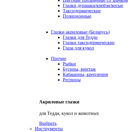
Цветные прозрачные со зрачком
Глазки дурашки/крейзи/косые
Таксидермические
Позиционные
Глазки акриловые (Беларусь)
Глазки для Тедди
Глазки таксидермические
Глаза для кукол
Прочие
Рыбки
Бусины, винтаж
Кабашоны, крепления
Ресницы
Акриловые глазки
для Тедди, кукол и животных
Выбрать
Инструменты