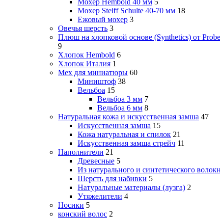
Мохер Hembold 40 мм
5
Мохер Steiff Schulte 40-70 мм
18
Ежовый мохер
3
Овечья шерсть
3
Плюш на хлопковой основе (Synthetics) от Probe
9
Хлопок Hembold
6
Хлопок Италия
1
Мех для миниатюры
60
Миништоф
38
Вельбоа
15
Вельбоа 3 мм
7
Вельбоа 6 мм
8
Натуральная кожа и искусственная замша
47
Искусственная замша
15
Кожа натуральная и спилок
21
Искусственная замша стрейч
11
Наполнители
21
Древесные
5
Из натурального и синтетического волок
Шерсть для набивки
5
Натуральные материалы (лузга)
2
Утяжелители
4
Носики
5
конский волос
2