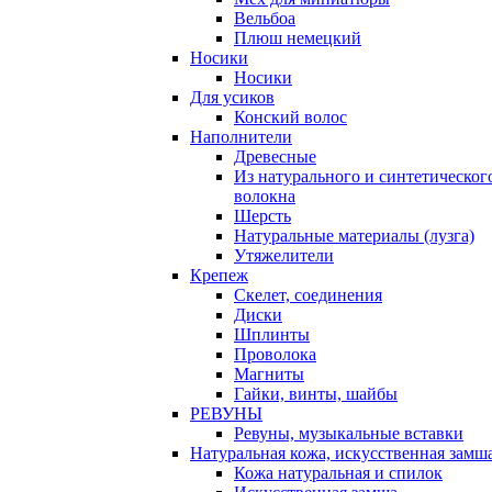
Вельбоа
Плюш немецкий
Носики
Носики
Для усиков
Конский волос
Наполнители
Древесные
Из натурального и синтетическог
волокна
Шерсть
Натуральные материалы (лузга)
Утяжелители
Крепеж
Скелет, соединения
Диски
Шплинты
Проволока
Магниты
Гайки, винты, шайбы
РЕВУНЫ
Ревуны, музыкальные вставки
Натуральная кожа, искусственная замш
Кожа натуральная и спилок