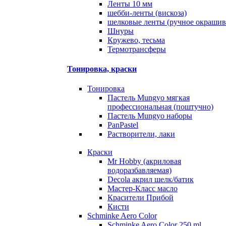
Ленты 10 мм
шебби-ленты (вискоза)
шелковые ленты (ручное окрашив
Шнуры
Кружево, тесьма
Термотрансферы
Тонировка, краски
Тонировка
Пастель Mungyo мягкая
профессиональная (поштучно)
Пастель Mungyo наборы
PanPastel
Растворители, лаки
Краски
Mr Hobby (акриловая
водоразбавляемая)
Decola акрил шелк/батик
Мастер-Класс масло
Красители Прибой
Кисти
Schminke Aero Color
Schminke Aero Color 250 ml