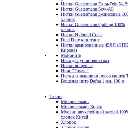
Нитки Guetermann Extra-Fein №15
Нитки Guetermann Sew-All
Нитки Guetermann джинсовые 10
хлопок
Нитки Guetermann Quilting 100%
хлопок
Нитки Nylbond Coats
Dual Duty квилтинг
Нитки армированные 45ЛЛ (НПК
Кирова)
Мононить
Нить для установки глаз
Нитки вощеные
Ирис "Гамма"
Нить для вышивки носов мишек 
Вощеная нить Dafna 1 мм, 100 м
Ткани
Микровельвет
Микровельвет Корея
Муслин двухслойный жатый 100
хлопок Китай
Хлопок
Хлопок Китай