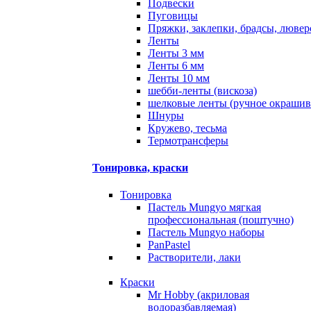
Подвески
Пуговицы
Пряжки, заклепки, брадсы, люве
Ленты
Ленты 3 мм
Ленты 6 мм
Ленты 10 мм
шебби-ленты (вискоза)
шелковые ленты (ручное окрашив
Шнуры
Кружево, тесьма
Термотрансферы
Тонировка, краски
Тонировка
Пастель Mungyo мягкая
профессиональная (поштучно)
Пастель Mungyo наборы
PanPastel
Растворители, лаки
Краски
Mr Hobby (акриловая
водоразбавляемая)