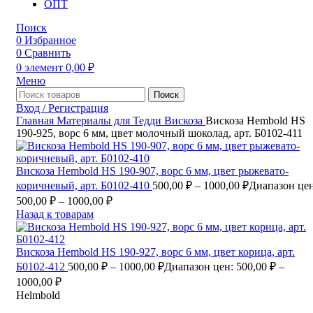
ОПТ
Поиск
0
Избранное
0
Сравнить
0
элемент
0,00
₽
Меню
Поиск
Вход / Регистрация
Главная
Материалы для Тедди
Вискоза
Вискоза Hembold HS
190-925, ворс 6 мм, цвет молочный шоколад, арт. Б0102-411
Вискоза Hembold HS 190-907, ворс 6 мм, цвет рыжевато-
коричневый, арт. Б0102-410
500,00
₽
–
1000,00
₽
Диапазон цен
500,00 ₽ – 1000,00 ₽
Назад к товарам
Вискоза Hembold HS 190-927, ворс 6 мм, цвет корица, арт.
Б0102-412
500,00
₽
–
1000,00
₽
Диапазон цен: 500,00 ₽ –
1000,00 ₽
Helmbold