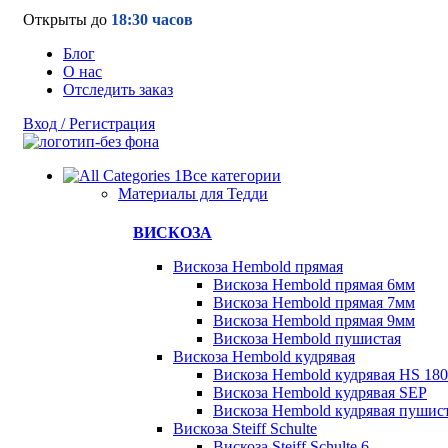
Открыты до
18:30 часов
Блог
О нас
Отследить заказ
Вход / Регистрация
Все категории
Материалы для Тедди
ВИСКОЗА
Вискоза Hembold прямая
Вискоза Hembold прямая 6мм
Вискоза Hembold прямая 7мм
Вискоза Hembold прямая 9мм
Вискоза Hembold пушистая
Вискоза Hembold кудрявая
Вискоза Hembold кудрявая HS 180
Вискоза Hembold кудрявая SEP
Вискоза Hembold кудрявая пушис
Вискоза Steiff Schulte
Вискоза Steiff Schulte 6