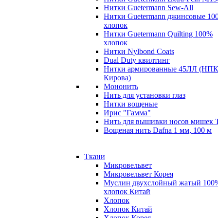
Нитки Guetermann Sew-All
Нитки Guetermann джинсовые 10
хлопок
Нитки Guetermann Quilting 100%
хлопок
Нитки Nylbond Coats
Dual Duty квилтинг
Нитки армированные 45ЛЛ (НПК
Кирова)
Мононить
Нить для установки глаз
Нитки вощеные
Ирис "Гамма"
Нить для вышивки носов мишек 
Вощеная нить Dafna 1 мм, 100 м
Ткани
Микровельвет
Микровельвет Корея
Муслин двухслойный жатый 100
хлопок Китай
Хлопок
Хлопок Китай
Хлопок Корея