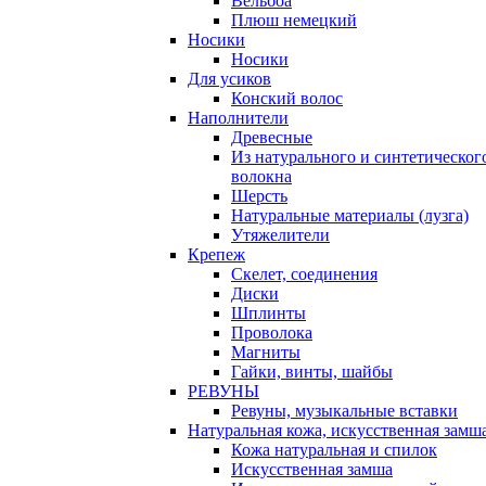
Вельбоа
Плюш немецкий
Носики
Носики
Для усиков
Конский волос
Наполнители
Древесные
Из натурального и синтетическог
волокна
Шерсть
Натуральные материалы (лузга)
Утяжелители
Крепеж
Скелет, соединения
Диски
Шплинты
Проволока
Магниты
Гайки, винты, шайбы
РЕВУНЫ
Ревуны, музыкальные вставки
Натуральная кожа, искусственная замш
Кожа натуральная и спилок
Искусственная замша