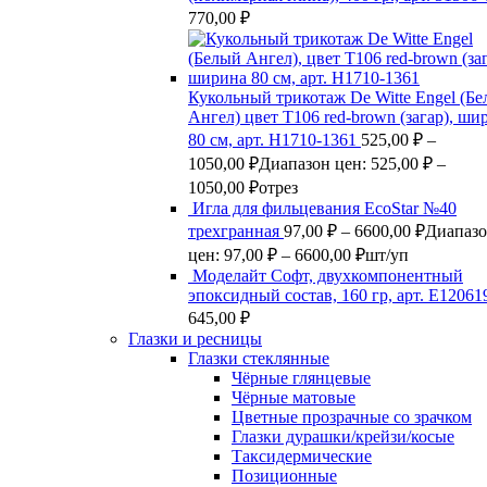
770,00
₽
Кукольный трикотаж De Witte Engel (Б
Ангел) цвет Т106 red-brown (загар), ши
80 см, арт. Н1710-1361
525,00
₽
–
1050,00
₽
Диапазон цен: 525,00 ₽ –
1050,00 ₽
отрез
Игла для фильцевания EcoStar №40
трехгранная
97,00
₽
–
6600,00
₽
Диапаз
цен: 97,00 ₽ – 6600,00 ₽
шт/уп
Моделайт Софт, двухкомпонентный
эпоксидный состав, 160 гр, арт. Е12061
645,00
₽
Глазки и ресницы
Глазки стеклянные
Чёрные глянцевые
Чёрные матовые
Цветные прозрачные со зрачком
Глазки дурашки/крейзи/косые
Таксидермические
Позиционные