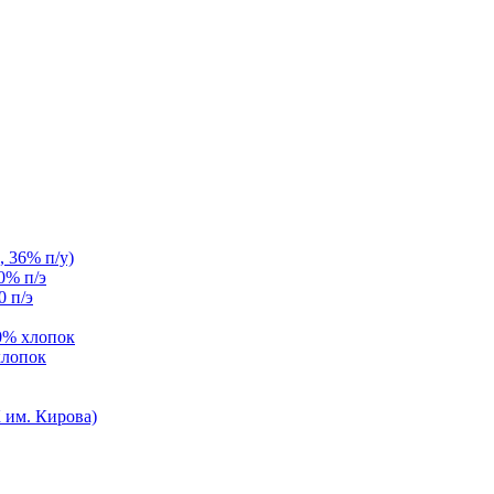
, 36% п/у)
0% п/э
0 п/э
0% хлопок
хлопок
им. Кирова)