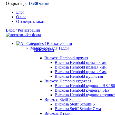
Открыты до
18:30 часов
Блог
О нас
Отследить заказ
Вход / Регистрация
Все категории
Материалы для Тедди
ВИСКОЗА
Вискоза Hembold прямая
Вискоза Hembold прямая 6мм
Вискоза Hembold прямая 7мм
Вискоза Hembold прямая 9мм
Вискоза Hembold пушистая
Вискоза Hembold кудрявая
Вискоза Hembold кудрявая HS 180
Вискоза Hembold кудрявая SEP
Вискоза Hembold кудрявая пушис
Вискоза Steiff Schulte
Вискоза Steiff Schulte 6
Вискоза Steiff Schulte 7 мм
Вискоза Италия