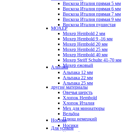
Вискоза Италия прямая 5 мм
Вискоза Италия прямая 6 мм
Вискоза Италия прямая 7 мм
Вискоза Италия прямая 9 мм
Вискоза Италия пушистая
МОХЕР
Мохер Hembold 2 мм
Мохер Hembold 9 -16 мм
Мохер Hembold 20 мм
Мохер Hembold 25 мм
Мохер Hembold 40 мм
Мохер Steiff Schulte 41-70 мм
Мохер ежовый
Альпака
Альпака 12 мм
Альпака 22 мм
Альпака 25 мм
другие материалы
Овечья шерсть
Хлопок Hembold
Хлопок Италия
Мех для миниатюры
Вельбоа
Плюш немецкий
Носики
Носики
Для усиков