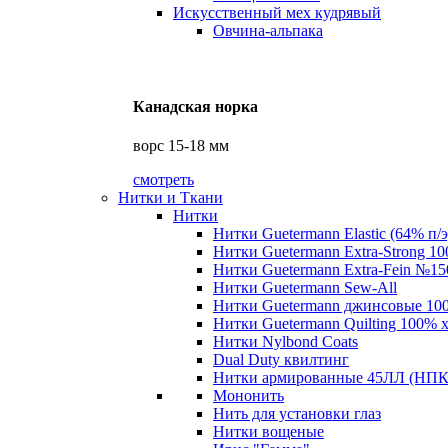
Искусственный мех кудрявый
Овчина-альпака
Канадская норка
ворс 15-18 мм
смотреть
Нитки и Ткани
Нитки
Нитки Guetermann Elastic (64% п/э
Нитки Guetermann Extra-Strong 10
Нитки Guetermann Extra-Fein №15
Нитки Guetermann Sew-All
Нитки Guetermann джинсовые 10
Нитки Guetermann Quilting 100% 
Нитки Nylbond Coats
Dual Duty квилтинг
Нитки армированные 45ЛЛ (НПК 
Мононить
Нить для установки глаз
Нитки вощеные