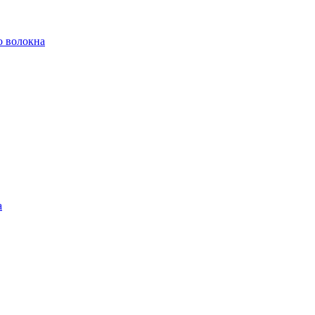
о волокна
а