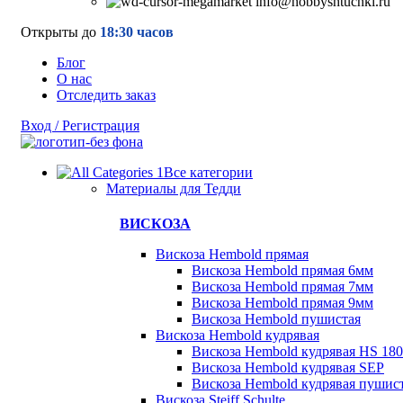
info@hobbyshtuchki.ru
Открыты до
18:30 часов
Блог
О нас
Отследить заказ
Вход / Регистрация
Все категории
Материалы для Тедди
ВИСКОЗА
Вискоза Hembold прямая
Вискоза Hembold прямая 6мм
Вискоза Hembold прямая 7мм
Вискоза Hembold прямая 9мм
Вискоза Hembold пушистая
Вискоза Hembold кудрявая
Вискоза Hembold кудрявая HS 180
Вискоза Hembold кудрявая SEP
Вискоза Hembold кудрявая пушис
Вискоза Steiff Schulte