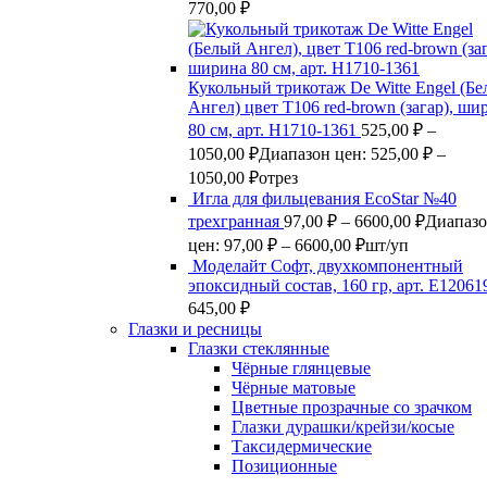
770,00
₽
Кукольный трикотаж De Witte Engel (Б
Ангел) цвет Т106 red-brown (загар), ши
80 см, арт. Н1710-1361
525,00
₽
–
1050,00
₽
Диапазон цен: 525,00 ₽ –
1050,00 ₽
отрез
Игла для фильцевания EcoStar №40
трехгранная
97,00
₽
–
6600,00
₽
Диапаз
цен: 97,00 ₽ – 6600,00 ₽
шт/уп
Моделайт Софт, двухкомпонентный
эпоксидный состав, 160 гр, арт. Е12061
645,00
₽
Глазки и ресницы
Глазки стеклянные
Чёрные глянцевые
Чёрные матовые
Цветные прозрачные со зрачком
Глазки дурашки/крейзи/косые
Таксидермические
Позиционные