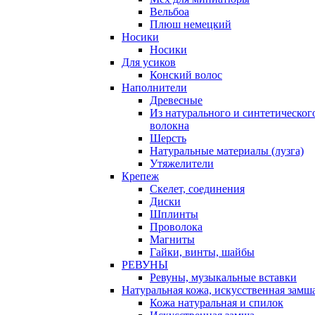
Вельбоа
Плюш немецкий
Носики
Носики
Для усиков
Конский волос
Наполнители
Древесные
Из натурального и синтетическог
волокна
Шерсть
Натуральные материалы (лузга)
Утяжелители
Крепеж
Скелет, соединения
Диски
Шплинты
Проволока
Магниты
Гайки, винты, шайбы
РЕВУНЫ
Ревуны, музыкальные вставки
Натуральная кожа, искусственная замш
Кожа натуральная и спилок