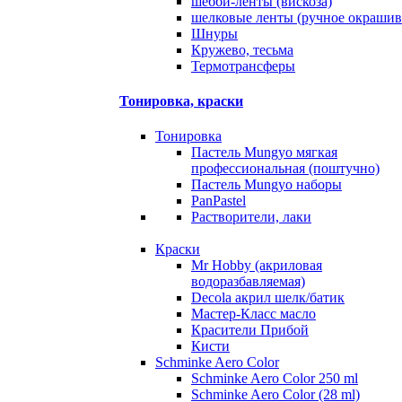
шебби-ленты (вискоза)
шелковые ленты (ручное окрашив
Шнуры
Кружево, тесьма
Термотрансферы
Тонировка, краски
Тонировка
Пастель Mungyo мягкая
профессиональная (поштучно)
Пастель Mungyo наборы
PanPastel
Растворители, лаки
Краски
Mr Hobby (акриловая
водоразбавляемая)
Decola акрил шелк/батик
Мастер-Класс масло
Красители Прибой
Кисти
Schminke Aero Color
Schminke Aero Color 250 ml
Schminke Aero Color (28 ml)