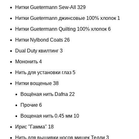
Нитки Guetermann Sew-All
329
Нитки Guetermann джинсовые 100% хлопок
1
Нитки Guetermann Quilting 100% хлопок
6
Нитки Nylbond Coats
26
Dual Duty квилтинг
3
Мононить
4
Нить для установки глаз
5
Нитки вощеные
38
Вощёная нить Dafna
22
Прочие
6
Вощеная нить 0.45 мм
10
Ирис "Гамма"
18
Нить для вышивки носов мишек Тедди
3