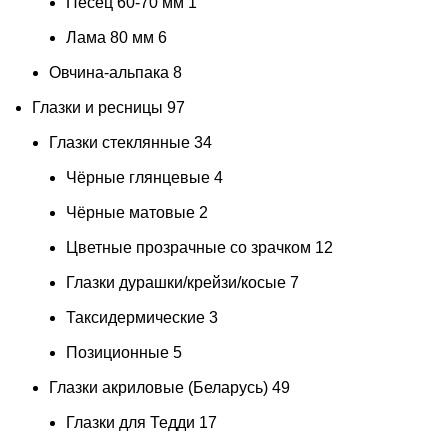
Песец 60-70 мм
1
Лама 80 мм
6
Овчина-альпака
8
Глазки и ресницы
97
Глазки стеклянные
34
Чёрные глянцевые
4
Чёрные матовые
2
Цветные прозрачные со зрачком
12
Глазки дурашки/крейзи/косые
7
Таксидермические
3
Позиционные
5
Глазки акриловые (Беларусь)
49
Глазки для Тедди
17