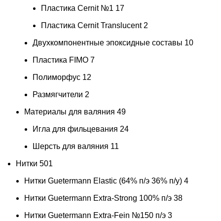
Пластика Cernit №1
17
Пластика Cernit Translucent
2
Двухкомпонентные эпоксидные составы
10
Пластика FIMO
7
Полиморфус
12
Размягчители
2
Материалы для валяния
49
Игла для фильцевания
24
Шерсть для валяния
11
Нитки
501
Нитки Guetermann Elastic (64% п/э 36% п/у)
4
Нитки Guetermann Extra-Strong 100% п/э
38
Нитки Guetermann Extra-Fein №150 п/э
3