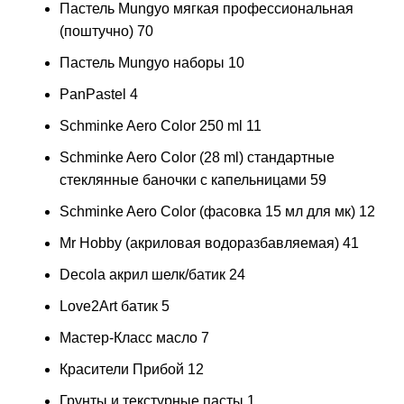
Пастель Mungyo мягкая профессиональная
(поштучно)
70
Пастель Mungyo наборы
10
PanPastel
4
Schminke Aero Color 250 ml
11
Schminke Aero Color (28 ml) стандартные
стеклянные баночки с капельницами
59
Schminke Aero Color (фасовка 15 мл для мк)
12
Mr Hobby (акриловая водоразбавляемая)
41
Decola акрил шелк/батик
24
Love2Art батик
5
Мастер-Класс масло
7
Красители Прибой
12
Грунты и текстурные пасты
1