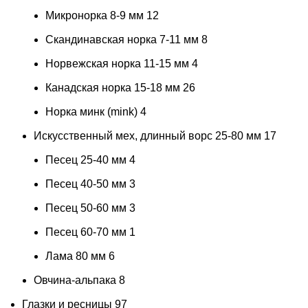
Микронорка 8-9 мм
12
Скандинавская норка 7-11 мм
8
Норвежская норка 11-15 мм
4
Канадская норка 15-18 мм
26
Норка минк (mink)
4
Искусственный мех, длинный ворс 25-80 мм
17
Песец 25-40 мм
4
Песец 40-50 мм
3
Песец 50-60 мм
3
Песец 60-70 мм
1
Лама 80 мм
6
Овчина-альпака
8
Глазки и ресницы
97