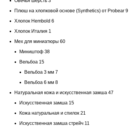
Овечья шерсть
3
Плюш на хлопковой основе (Synthetics) от Probear
9
Хлопок Hembold
6
Хлопок Италия
1
Мех для миниатюры
60
Миништоф
38
Вельбоа
15
Вельбоа 3 мм
7
Вельбоа 6 мм
8
Натуральная кожа и искусственная замша
47
Искусственная замша
15
Кожа натуральная и спилок
21
Искусственная замша стрейч
11