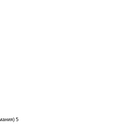
рмания)
5