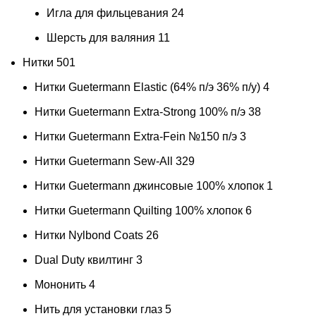
Игла для фильцевания
24
Шерсть для валяния
11
Нитки
501
Нитки Guetermann Elastic (64% п/э 36% п/у)
4
Нитки Guetermann Extra-Strong 100% п/э
38
Нитки Guetermann Extra-Fein №150 п/э
3
Нитки Guetermann Sew-All
329
Нитки Guetermann джинсовые 100% хлопок
1
Нитки Guetermann Quilting 100% хлопок
6
Нитки Nylbond Coats
26
Dual Duty квилтинг
3
Мононить
4
Нить для установки глаз
5