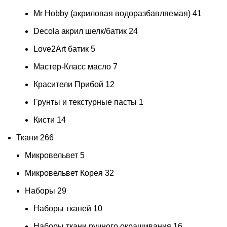
Mr Hobby (акриловая водоразбавляемая)
41
Decola акрил шелк/батик
24
Love2Art батик
5
Мастер-Класс масло
7
Красители Прибой
12
Грунты и текстурные пасты
1
Кисти
14
Ткани
266
Микровельвет
5
Микровельвет Корея
32
Наборы
29
Наборы тканей
10
Наборы ткани ручного окрашивания
16