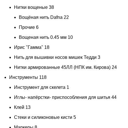
Нитки вощеные
38
Вощёная нить Dafna
22
Прочие
6
Вощеная нить 0.45 мм
10
Ирис "Гамма"
18
Нить для вышивки носов мишек Тедди
3
Нитки армированные 45ЛЛ (НПК им. Кирова)
24
Инструменты
118
Инструмент для скелета
1
Иглы- напёрстки- приспособления для шитья
44
Клей
13
Стеки и силиконовые кисти
5
Маркеры
8