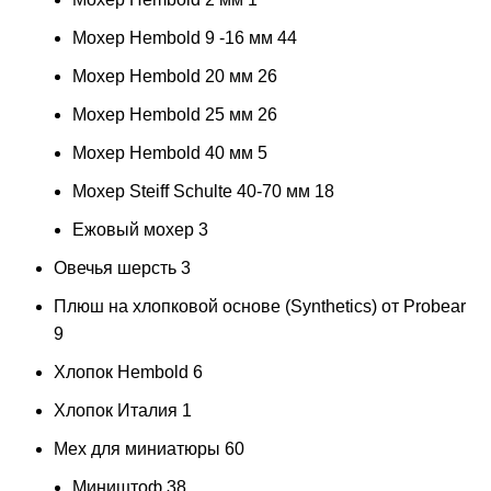
Мохер Hembold 9 -16 мм
44
Мохер Hembold 20 мм
26
Мохер Hembold 25 мм
26
Мохер Hembold 40 мм
5
Мохер Steiff Schulte 40-70 мм
18
Ежовый мохер
3
Овечья шерсть
3
Плюш на хлопковой основе (Synthetics) от Probear
9
Хлопок Hembold
6
Хлопок Италия
1
Мех для миниатюры
60
Миништоф
38