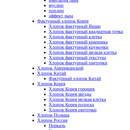
имитация льна
муслин
поплин
эффект льна
Фактурный хлопок Корея
Хлопок фактурный Виши
Хлопок фактурный квадратная точка
Хлопок фактурный клетка
Хлопок фактурный крапинка
Хлопок фактурный кружочки
Хлопок фактурный мелкая клетка
Хлопок фактурный текстура
Хлопок фактурный цветочки
Хлопок Американский
Хлопок Китай
Фактурный хлопок Китай
Хлопок Корея
Хлопок Корея горошек
Хлопок Корея звезды
Хлопок Корея мелкая клетка
Хлопок Корея полоска
Хлопок Корея цветочки
Хлопок Польша
Хлопок Россия
Перкаль