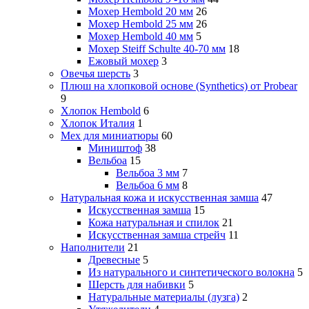
Мохер Hembold 20 мм
26
Мохер Hembold 25 мм
26
Мохер Hembold 40 мм
5
Мохер Steiff Schulte 40-70 мм
18
Ежовый мохер
3
Овечья шерсть
3
Плюш на хлопковой основе (Synthetics) от Probear
9
Хлопок Hembold
6
Хлопок Италия
1
Мех для миниатюры
60
Миништоф
38
Вельбоа
15
Вельбоа 3 мм
7
Вельбоа 6 мм
8
Натуральная кожа и искусственная замша
47
Искусственная замша
15
Кожа натуральная и спилок
21
Искусственная замша стрейч
11
Наполнители
21
Древесные
5
Из натурального и синтетического волокна
5
Шерсть для набивки
5
Натуральные материалы (лузга)
2