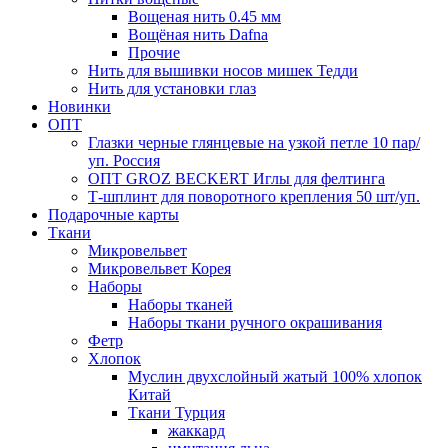
Вощеная нить 0.45 мм
Вощёная нить Dafna
Прочие
Нить для вышивки носов мишек Тедди
Нить для установки глаз
Новинки
ОПТ
Глазки черные глянцевые на узкой петле 10 пар/
уп. Россия
ОПТ GROZ BECKERT Иглы для фелтинга
Т-шплинт для поворотного крепления 50 шт/уп.
Подарочные карты
Ткани
Микровельвет
Микровельвет Корея
Наборы
Наборы тканей
Наборы ткани ручного окрашивания
Фетр
Хлопок
Муслин двухслойный жатый 100% хлопок
Китай
Ткани Турция
жаккард