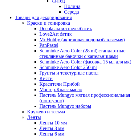
Ситец
Полина
Середа
Товары для декорирования
Краски и тонировка
Decola акрил шелк/батик
Love2Art батик
Mr Hobby (акриловая водоразбавляемая)
PanPastel
Schminke Aero Color (28 ml) стандартные
стеклянные баночки с капельницами
Schminke Aero Color (фасовка 15 мл для мк)
Schminke Aero Color 250 ml
Грунты и текстурные пасты
Кисти
Красители Прибой
Мастер-Класс масло
Пастель Mungyo мягкая профессиональная
(поштучно)
Пастель Mungyo наборы
Кружево и тесьма
Ленты
Ленты 10 мм
Ленты 3 мм
Ленты 6 мм