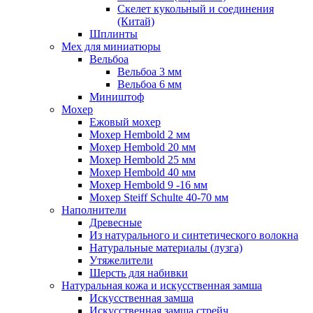
Скелет кукольный и соединения
(Китай)
Шплинты
Мех для миниатюры
Вельбоа
Вельбоа 3 мм
Вельбоа 6 мм
Миништоф
Мохер
Ежовый мохер
Мохер Hembold 2 мм
Мохер Hembold 20 мм
Мохер Hembold 25 мм
Мохер Hembold 40 мм
Мохер Hembold 9 -16 мм
Мохер Steiff Schulte 40-70 мм
Наполнители
Древесные
Из натурального и синтетического волокна
Натуральные материалы (лузга)
Утяжелители
Шерсть для набивки
Натуральная кожа и искусственная замша
Искусственная замша
Искусственная замша стрейч