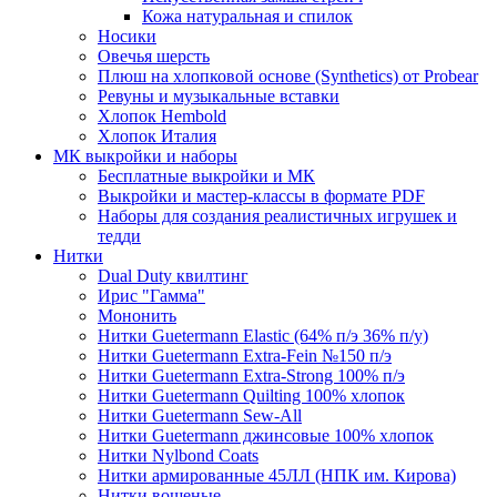
Кожа натуральная и спилок
Носики
Овечья шерсть
Плюш на хлопковой основе (Synthetics) от Probear
Ревуны и музыкальные вставки
Хлопок Hembold
Хлопок Италия
МК выкройки и наборы
Бесплатные выкройки и МК
Выкройки и мастер-классы в формате PDF
Наборы для создания реалистичных игрушек и
тедди
Нитки
Dual Duty квилтинг
Ирис "Гамма"
Мононить
Нитки Guetermann Elastic (64% п/э 36% п/у)
Нитки Guetermann Extra-Fein №150 п/э
Нитки Guetermann Extra-Strong 100% п/э
Нитки Guetermann Quilting 100% хлопок
Нитки Guetermann Sew-All
Нитки Guetermann джинсовые 100% хлопок
Нитки Nylbond Coats
Нитки армированные 45ЛЛ (НПК им. Кирова)
Нитки вощеные