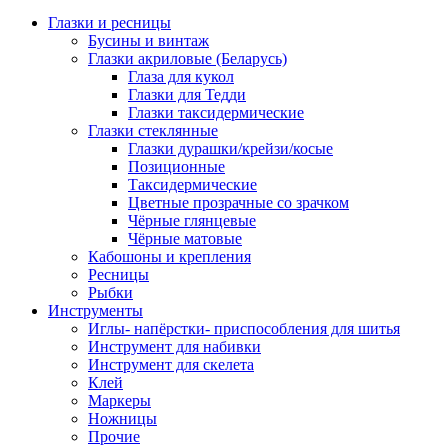
Глазки и ресницы
Бусины и винтаж
Глазки акриловые (Беларусь)
Глаза для кукол
Глазки для Тедди
Глазки таксидермические
Глазки стеклянные
Глазки дурашки/крейзи/косые
Позиционные
Таксидермические
Цветные прозрачные со зрачком
Чёрные глянцевые
Чёрные матовые
Кабошоны и крепления
Ресницы
Рыбки
Инструменты
Иглы- напёрстки- приспособления для шитья
Инструмент для набивки
Инструмент для скелета
Клей
Маркеры
Ножницы
Прочие