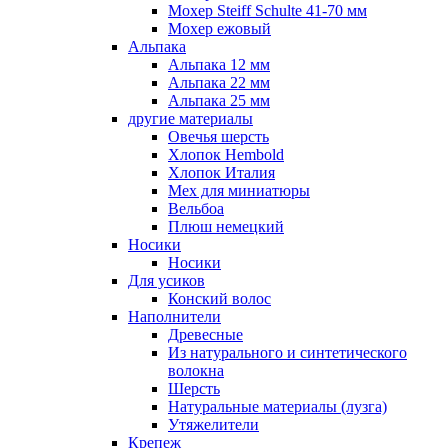
Мохер Steiff Schulte 41-70 мм
Мохер ежовый
Альпака
Альпака 12 мм
Альпака 22 мм
Альпака 25 мм
другие материалы
Овечья шерсть
Хлопок Hembold
Хлопок Италия
Мех для миниатюры
Вельбоа
Плюш немецкий
Носики
Носики
Для усиков
Конский волос
Наполнители
Древесные
Из натурального и синтетического
волокна
Шерсть
Натуральные материалы (лузга)
Утяжелители
Крепеж