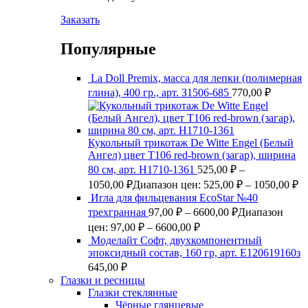
Заказать
Популярные
La Doll Premix, масса для лепки (полимерная
глина), 400 гр., арт. З1506-685
770,00
₽
Кукольный трикотаж De Witte Engel (Белый
Ангел) цвет Т106 red-brown (загар), ширина
80 см, арт. Н1710-1361
525,00
₽
–
1050,00
₽
Диапазон цен: 525,00 ₽ – 1050,00 ₽
Игла для фильцевания EcoStar №40
трехгранная
97,00
₽
–
6600,00
₽
Диапазон
цен: 97,00 ₽ – 6600,00 ₽
Моделайт Софт, двухкомпонентный
эпоксидный состав, 160 гр, арт. Е120619160з
645,00
₽
Глазки и ресницы
Глазки стеклянные
Чёрные глянцевые