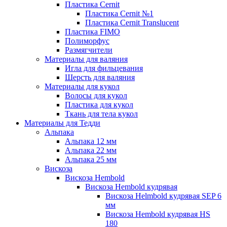
Пластика Cernit
Пластика Cernit №1
Пластика Cernit Translucent
Пластика FIMO
Полиморфус
Размягчители
Материалы для валяния
Игла для фильцевания
Шерсть для валяния
Материалы для кукол
Волосы для кукол
Пластика для кукол
Ткань для тела кукол
Материалы для Тедди
Альпака
Альпака 12 мм
Альпака 22 мм
Альпака 25 мм
Вискоза
Вискоза Hembold
Вискоза Hembold кудрявая
Вискоза Helmbold кудрявая SEP 6
мм
Вискоза Hembold кудрявая HS
180