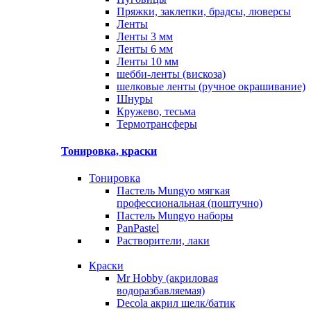
Пряжки, заклепки, брадсы, люверсы
Ленты
Ленты 3 мм
Ленты 6 мм
Ленты 10 мм
шебби-ленты (вискоза)
шелковые ленты (ручное окрашивание)
Шнуры
Кружево, тесьма
Термотрансферы
Тонировка, краски
Тонировка
Пастель Mungyo мягкая
профессиональная (поштучно)
Пастель Mungyo наборы
PanPastel
Растворители, лаки
Краски
Mr Hobby (акриловая
водоразбавляемая)
Decola акрил шелк/батик