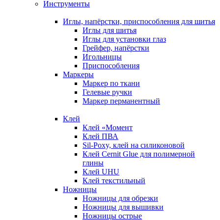
Инструменты
Иглы, напёрстки, приспособления для шитья
Иглы для шитья
Иглы для установки глаз
Грейфер, напёрстки
Игольницы
Приспособления
Маркеры
Маркер по ткани
Гелевые ручки
Маркер перманентный
Клей
Клей «Момент
Клей ПВА
Sil-Poxy, клей на силиконовой
Клей Cernit Glue для полимерной
глины
Клей UHU
Клей текстильный
Ножницы
Ножницы для обрезки
Ножницы для вышивки
Ножницы острые