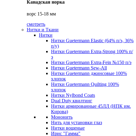
Канадская норка
ворс 15-18 мм
смотреть
Нитки и Ткани
Нитки
Нитки Guetermann Elastic (64% п/э, 36%
п/у)
Нитки Guetermann Extra-Strong 100% п/
э
Нитки Guetermann Extra-Fein №150 п/э
Нитки Guetermann Sew-All
Нитки Guetermann джинсовые 100%
хлопок
Нитки Guetermann Quilting 100%
хлопок
Нитки Nylbond Coats
Dual Duty квилтинг
Нитки армированные 45ЛЛ (НПК им.
Кирова)
Мононить
Нить для установки глаз
Нитки вощеные
Ирис "Гамма"