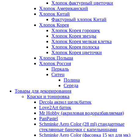
Хлопок фактурный цветочки
Хлопок Американский
Хлопок Китай
Фактурный хлопок Китай
Хлопок Корея
Хлопок Корея горошек
Хлопок Корея звезды
Хлопок Корея мелкая клетка
Хлопок Корея полоска
Хлопок Корея цветочки
Хлопок Польша
Хлопок Россия
Перкаль
Ситец
Полина
Середа
Товары для декорирования
Краски и тонировка
Decola акрил шелк/батик
Love2Art батик
Mr Hobby (акриловая водоразбавляемая)
PanPastel
Schminke Aero Color (28 ml) стандартные
стеклянные баночки с капельницами
Schminke Aero Color (фасовка 15 мл для мк)