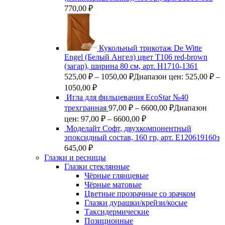
770,00
₽
Кукольный трикотаж De Witte
Engel (Белый Ангел) цвет Т106 red-brown
(загар), ширина 80 см, арт. Н1710-1361
525,00
₽
–
1050,00
₽
Диапазон цен: 525,00 ₽ –
1050,00 ₽
Игла для фильцевания EcoStar №40
трехгранная
97,00
₽
–
6600,00
₽
Диапазон
цен: 97,00 ₽ – 6600,00 ₽
Моделайт Софт, двухкомпонентный
эпоксидный состав, 160 гр, арт. Е120619160з
645,00
₽
Глазки и ресницы
Глазки стеклянные
Чёрные глянцевые
Чёрные матовые
Цветные прозрачные со зрачком
Глазки дурашки/крейзи/косые
Таксидермические
Позиционные