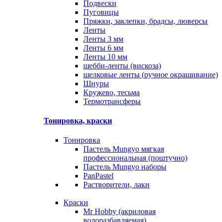
Подвески
Пуговицы
Пряжки, заклепки, брадсы, люверсы
Ленты
Ленты 3 мм
Ленты 6 мм
Ленты 10 мм
шебби-ленты (вискоза)
шелковые ленты (ручное окрашивание)
Шнуры
Кружево, тесьма
Термотрансферы
Тонировка, краски
Тонировка
Пастель Mungyo мягкая
профессиональная (поштучно)
Пастель Mungyo наборы
PanPastel
Растворители, лаки
Краски
Mr Hobby (акриловая
водоразбавляемая)