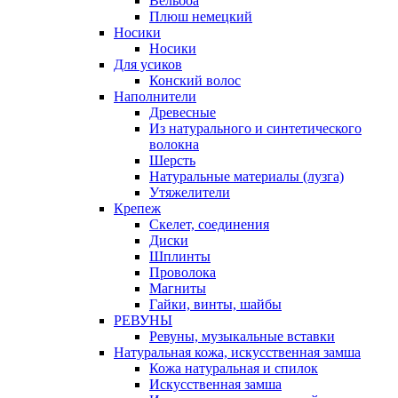
Вельбоа
Плюш немецкий
Носики
Носики
Для усиков
Конский волос
Наполнители
Древесные
Из натурального и синтетического
волокна
Шерсть
Натуральные материалы (лузга)
Утяжелители
Крепеж
Скелет, соединения
Диски
Шплинты
Проволока
Магниты
Гайки, винты, шайбы
РЕВУНЫ
Ревуны, музыкальные вставки
Натуральная кожа, искусственная замша
Кожа натуральная и спилок
Искусственная замша