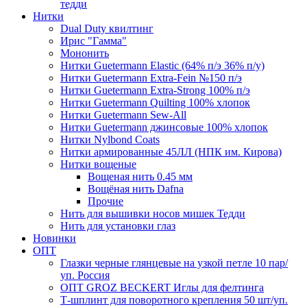
тедди
Нитки
Dual Duty квилтинг
Ирис "Гамма"
Мононить
Нитки Guetermann Elastic (64% п/э 36% п/у)
Нитки Guetermann Extra-Fein №150 п/э
Нитки Guetermann Extra-Strong 100% п/э
Нитки Guetermann Quilting 100% хлопок
Нитки Guetermann Sew-All
Нитки Guetermann джинсовые 100% хлопок
Нитки Nylbond Coats
Нитки армированные 45ЛЛ (НПК им. Кирова)
Нитки вощеные
Вощеная нить 0.45 мм
Вощёная нить Dafna
Прочие
Нить для вышивки носов мишек Тедди
Нить для установки глаз
Новинки
ОПТ
Глазки черные глянцевые на узкой петле 10 пар/
уп. Россия
ОПТ GROZ BECKERT Иглы для фелтинга
Т-шплинт для поворотного крепления 50 шт/уп.