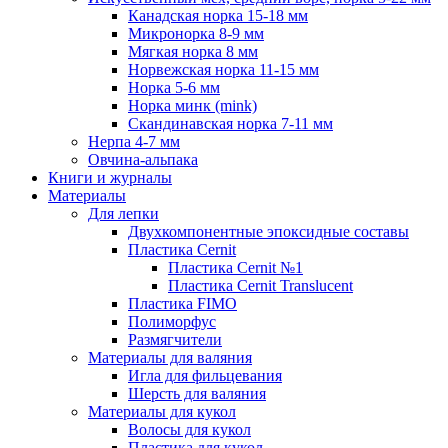
Канадская норка 15-18 мм
Микронорка 8-9 мм
Мягкая норка 8 мм
Норвежская норка 11-15 мм
Норка 5-6 мм
Норка минк (mink)
Скандинавская норка 7-11 мм
Нерпа 4-7 мм
Овчина-альпака
Книги и журналы
Материалы
Для лепки
Двухкомпонентные эпоксидные составы
Пластика Cernit
Пластика Cernit №1
Пластика Cernit Translucent
Пластика FIMO
Полиморфус
Размягчители
Материалы для валяния
Игла для фильцевания
Шерсть для валяния
Материалы для кукол
Волосы для кукол
Пластика для кукол