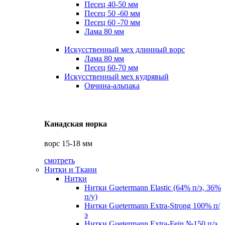
Песец 40-50 мм
Песец 50 -60 мм
Песец 60 -70 мм
Лама 80 мм
Искусственный мех длинный ворс
Лама 80 мм
Песец 60-70 мм
Искусственный мех кудрявый
Овчина-альпака
Канадская норка
ворс 15-18 мм
смотреть
Нитки и Ткани
Нитки
Нитки Guetermann Elastic (64% п/э, 36%
п/у)
Нитки Guetermann Extra-Strong 100% п/
э
Нитки Guetermann Extra-Fein №150 п/э