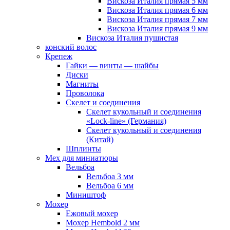
Вискоза Италия прямая 5 мм
Вискоза Италия прямая 6 мм
Вискоза Италия прямая 7 мм
Вискоза Италия прямая 9 мм
Вискоза Италия пушистая
конский волос
Крепеж
Гайки — винты — шайбы
Диски
Магниты
Проволока
Скелет и соединения
Скелет кукольный и соединения
«Lock-line» (Германия)
Скелет кукольный и соединения
(Китай)
Шплинты
Мех для миниатюры
Вельбоа
Вельбоа 3 мм
Вельбоа 6 мм
Миништоф
Мохер
Ежовый мохер
Мохер Hembold 2 мм