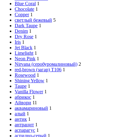
Blue Coral
1
Chocolate
1
Copper
1
cветлый бежевый
5
Dark Taupe
1
Denim
1
Dry Rose
1
Iris
1
Jet Black
1
Limelight
1
Neon Pink
1
Nirvana (серобуромалиновый)
2
red-brown (загар) Т106
1
Rosewood
1
Shining Yellow
1
Taupe
1
Vanilla Flower
1
абрикос
1
Айвори
11
аквамариновый
1
алый
1
антик
1
антрацит
1
аспарагус
1
аспидно-серый
1