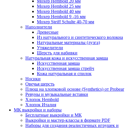
Мохер Hembold 20 мм
Мохер Hembold 25 мм
Мохер Hembold 40 мм
Мохер Hembold 9 -16 мм
Мохер Steiff Schulte 40-70 мм
Наполнители
Древесные
Из натурального и синтетического волокна
Натуральные материалы (лузга)
Утяжелители
Шерсть для набивки
Натуральная кожа и искусственная замша
Искусственная замша
Искусственная замша стрейч
Кожа натуральная и спилок
Носики
Овечья шерсть
Плюш на хлопковой основе (Synthetics) от Probear
Ревуны и музыкальные вставки
Хлопок Hembold
Хлопок Италия
МК выкройки и наборы
Бесплатные выкройки и МК
Выкройки и мастер-классы в формате PDF
Наборы для создания реалистичных игрушек и