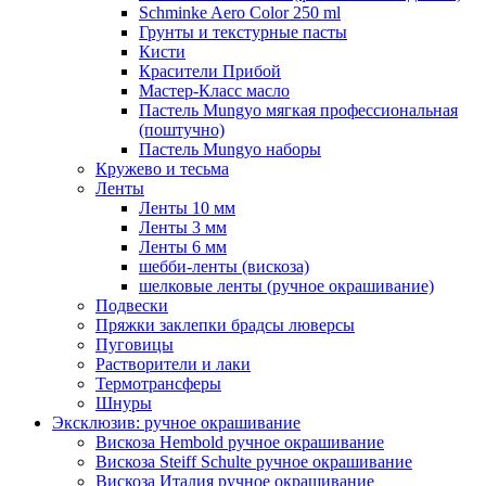
Schminke Aero Color 250 ml
Грунты и текстурные пасты
Кисти
Красители Прибой
Мастер-Класс масло
Пастель Mungyo мягкая профессиональная
(поштучно)
Пастель Mungyo наборы
Кружево и тесьма
Ленты
Ленты 10 мм
Ленты 3 мм
Ленты 6 мм
шебби-ленты (вискоза)
шелковые ленты (ручное окрашивание)
Подвески
Пряжки заклепки брадсы люверсы
Пуговицы
Растворители и лаки
Термотрансферы
Шнуры
Эксклюзив: ручное окрашивание
Вискоза Hembold ручное окрашивание
Вискоза Steiff Schulte ручное окрашивание
Вискоза Италия ручное окрашивание