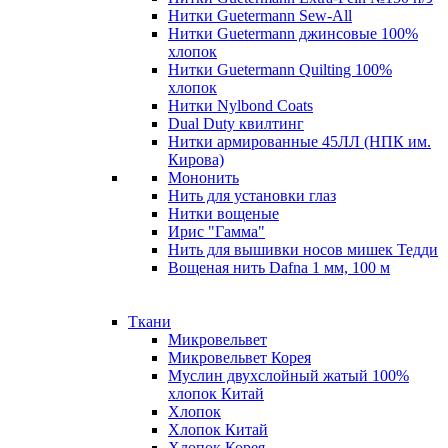
Нитки Guetermann Sew-All
Нитки Guetermann джинсовые 100%
хлопок
Нитки Guetermann Quilting 100%
хлопок
Нитки Nylbond Coats
Dual Duty квилтинг
Нитки армированные 45ЛЛ (НПК им.
Кирова)
Мононить
Нить для установки глаз
Нитки вощеные
Ирис "Гамма"
Нить для вышивки носов мишек Тедди
Вощеная нить Dafna 1 мм, 100 м
Ткани
Микровельвет
Микровельвет Корея
Муслин двухслойный жатый 100%
хлопок Китай
Хлопок
Хлопок Китай
Хлопок Корея