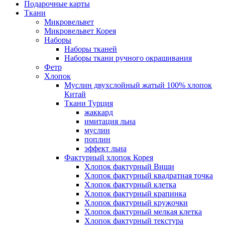
Подарочные карты
Ткани
Микровельвет
Микровельвет Корея
Наборы
Наборы тканей
Наборы ткани ручного окрашивания
Фетр
Хлопок
Муслин двухслойный жатый 100% хлопок
Китай
Ткани Турция
жаккард
имитация льна
муслин
поплин
эффект льна
Фактурный хлопок Корея
Хлопок фактурный Виши
Хлопок фактурный квадратная точка
Хлопок фактурный клетка
Хлопок фактурный крапинка
Хлопок фактурный кружочки
Хлопок фактурный мелкая клетка
Хлопок фактурный текстура