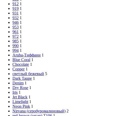
912
1
919
1
931
1
932
1
946
1
953
1
961
1
972
1
985
1
990
1
994
1
Aruba-Тиффани
1
Blue Coral
1
Chocolate
1
Copper
1
cветлый бежевый
5
Dark Taupe
1
Denim
1
Dry Rose
1
Iris
1
Jet Black
1
Limelight
1
Neon Pink
1
Nirvana (серобуромалиновый)
2
red-brown (загар) Т106
1