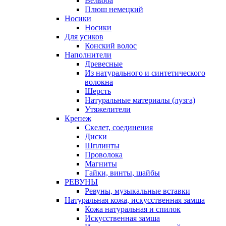
Вельбоа
Плюш немецкий
Носики
Носики
Для усиков
Конский волос
Наполнители
Древесные
Из натурального и синтетического
волокна
Шерсть
Натуральные материалы (лузга)
Утяжелители
Крепеж
Скелет, соединения
Диски
Шплинты
Проволока
Магниты
Гайки, винты, шайбы
РЕВУНЫ
Ревуны, музыкальные вставки
Натуральная кожа, искусственная замша
Кожа натуральная и спилок
Искусственная замша