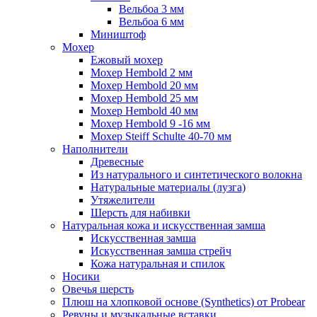
Вельбоа 3 мм
Вельбоа 6 мм
Миништоф
Мохер
Ежовый мохер
Мохер Hembold 2 мм
Мохер Hembold 20 мм
Мохер Hembold 25 мм
Мохер Hembold 40 мм
Мохер Hembold 9 -16 мм
Мохер Steiff Schulte 40-70 мм
Наполнители
Древесные
Из натурального и синтетического волокна
Натуральные материалы (лузга)
Утяжелители
Шерсть для набивки
Натуральная кожа и искусственная замша
Искусственная замша
Искусственная замша стрейч
Кожа натуральная и спилок
Носики
Овечья шерсть
Плюш на хлопковой основе (Synthetics) от Probear
Ревуны и музыкальные вставки