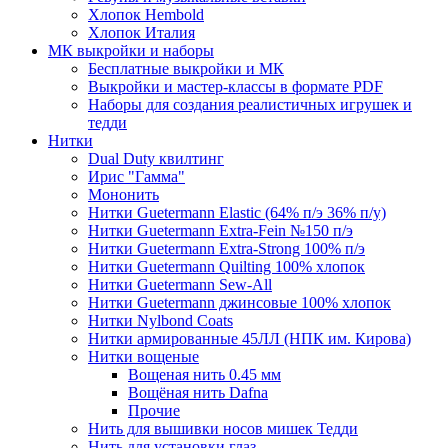
Хлопок Hembold
Хлопок Италия
МК выкройки и наборы
Бесплатные выкройки и МК
Выкройки и мастер-классы в формате PDF
Наборы для создания реалистичных игрушек и
тедди
Нитки
Dual Duty квилтинг
Ирис "Гамма"
Мононить
Нитки Guetermann Elastic (64% п/э 36% п/у)
Нитки Guetermann Extra-Fein №150 п/э
Нитки Guetermann Extra-Strong 100% п/э
Нитки Guetermann Quilting 100% хлопок
Нитки Guetermann Sew-All
Нитки Guetermann джинсовые 100% хлопок
Нитки Nylbond Coats
Нитки армированные 45ЛЛ (НПК им. Кирова)
Нитки вощеные
Вощеная нить 0.45 мм
Вощёная нить Dafna
Прочие
Нить для вышивки носов мишек Тедди
Нить для установки глаз