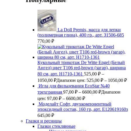
La Doll Premix, масса для лепки
(полимерная глина), 400 гр., арт. З1506-685
770,00
₽
Кукольный трикотаж De Witte Engel (Белый
Ангел) цвет Т106 red-brown (загар), ширина
80 см, арт. Н1710-1361
525,00
₽
–
1050,00
₽
Диапазон цен: 525,00 ₽ – 1050,00 ₽
Игла для фильцевания EcoStar №40
трехгранная
97,00
₽
–
6600,00
₽
Диапазон
цен: 97,00 ₽ – 6600,00 ₽
Моделайт Софт, двухкомпонентный
эпоксидный состав, 160 гр, арт. Е120619160з
645,00
₽
Глазки и ресницы
Глазки стеклянные