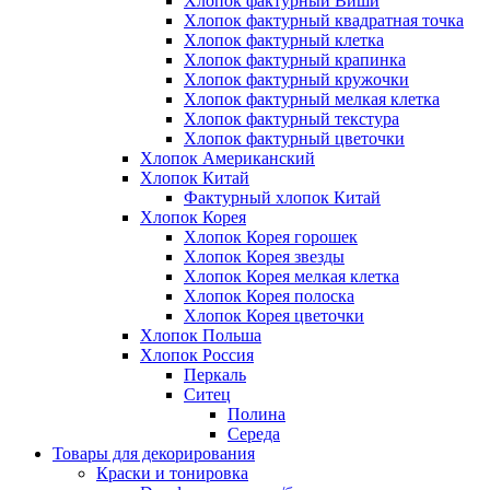
Хлопок фактурный Виши
Хлопок фактурный квадратная точка
Хлопок фактурный клетка
Хлопок фактурный крапинка
Хлопок фактурный кружочки
Хлопок фактурный мелкая клетка
Хлопок фактурный текстура
Хлопок фактурный цветочки
Хлопок Американский
Хлопок Китай
Фактурный хлопок Китай
Хлопок Корея
Хлопок Корея горошек
Хлопок Корея звезды
Хлопок Корея мелкая клетка
Хлопок Корея полоска
Хлопок Корея цветочки
Хлопок Польша
Хлопок Россия
Перкаль
Ситец
Полина
Середа
Товары для декорирования
Краски и тонировка