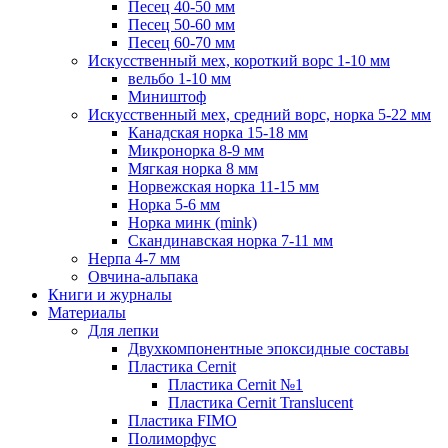
Песец 40-50 мм
Песец 50-60 мм
Песец 60-70 мм
Искусственный мех, короткий ворс 1-10 мм
вельбо 1-10 мм
Миништоф
Искусственный мех, средний ворс, норка 5-22 мм
Канадская норка 15-18 мм
Микронорка 8-9 мм
Мягкая норка 8 мм
Норвежская норка 11-15 мм
Норка 5-6 мм
Норка минк (mink)
Скандинавская норка 7-11 мм
Нерпа 4-7 мм
Овчина-альпака
Книги и журналы
Материалы
Для лепки
Двухкомпонентные эпоксидные составы
Пластика Cernit
Пластика Cernit №1
Пластика Cernit Translucent
Пластика FIMO
Полиморфус