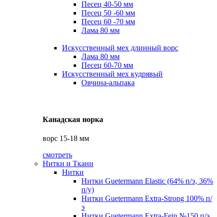
Песец 40-50 мм
Песец 50 -60 мм
Песец 60 -70 мм
Лама 80 мм
Искусственный мех длинный ворс
Лама 80 мм
Песец 60-70 мм
Искусственный мех кудрявый
Овчина-альпака
Канадская норка
ворс 15-18 мм
смотреть
Нитки и Ткани
Нитки
Нитки Guetermann Elastic (64% п/э, 36%
п/у)
Нитки Guetermann Extra-Strong 100% п/
э
Нитки Guetermann Extra-Fein №150 п/э