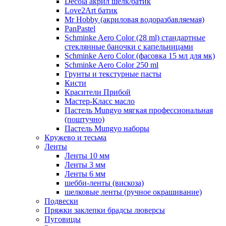
Decola акрил шелк/батик
Love2Art батик
Mr Hobby (акриловая водоразбавляемая)
PanPastel
Schminke Aero Color (28 ml) стандартные
стеклянные баночки с капельницами
Schminke Aero Color (фасовка 15 мл для мк)
Schminke Aero Color 250 ml
Грунты и текстурные пасты
Кисти
Красители Прибой
Мастер-Класс масло
Пастель Mungyo мягкая профессиональная
(поштучно)
Пастель Mungyo наборы
Кружево и тесьма
Ленты
Ленты 10 мм
Ленты 3 мм
Ленты 6 мм
шебби-ленты (вискоза)
шелковые ленты (ручное окрашивание)
Подвески
Пряжки заклепки брадсы люверсы
Пуговицы