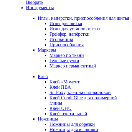
Выбрать
Инструменты
Иглы, напёрстки, приспособления для шитья
Иглы для шитья
Иглы для установки глаз
Грейфер, напёрстки
Игольницы
Приспособления
Маркеры
Маркер по ткани
Гелевые ручки
Маркер перманентный
Клей
Клей «Момент
Клей ПВА
Sil-Poxy, клей на силиконовой
Клей Cernit Glue для полимерной
глины
Клей UHU
Клей текстильный
Ножницы
Ножницы для обрезки
Ножницы для вышивки