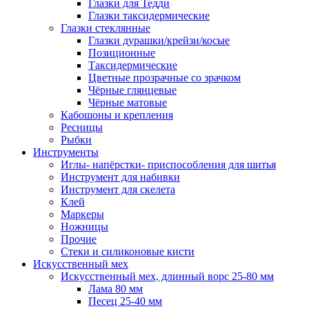
Глазки для Тедди
Глазки таксидермические
Глазки стеклянные
Глазки дурашки/крейзи/косые
Позиционные
Таксидермические
Цветные прозрачные со зрачком
Чёрные глянцевые
Чёрные матовые
Кабошоны и крепления
Ресницы
Рыбки
Инструменты
Иглы- напёрстки- приспособления для шитья
Инструмент для набивки
Инструмент для скелета
Клей
Маркеры
Ножницы
Прочие
Стеки и силиконовые кисти
Искусственный мех
Искусственный мех, длинный ворс 25-80 мм
Лама 80 мм
Песец 25-40 мм