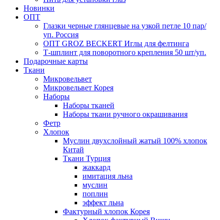
Новинки
ОПТ
Глазки черные глянцевые на узкой петле 10 пар/
уп. Россия
ОПТ GROZ BECKERT Иглы для фелтинга
Т-шплинт для поворотного крепления 50 шт/уп.
Подарочные карты
Ткани
Микровельвет
Микровельвет Корея
Наборы
Наборы тканей
Наборы ткани ручного окрашивания
Фетр
Хлопок
Муслин двухслойный жатый 100% хлопок
Китай
Ткани Турция
жаккард
имитация льна
муслин
поплин
эффект льна
Фактурный хлопок Корея