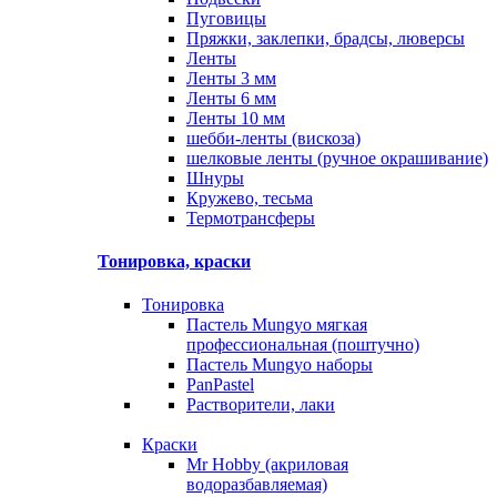
Пуговицы
Пряжки, заклепки, брадсы, люверсы
Ленты
Ленты 3 мм
Ленты 6 мм
Ленты 10 мм
шебби-ленты (вискоза)
шелковые ленты (ручное окрашивание)
Шнуры
Кружево, тесьма
Термотрансферы
Тонировка, краски
Тонировка
Пастель Mungyo мягкая
профессиональная (поштучно)
Пастель Mungyo наборы
PanPastel
Растворители, лаки
Краски
Mr Hobby (акриловая
водоразбавляемая)