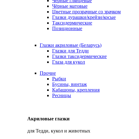
Чёрные глянцевые
Чёрные матовые
Цветные прозрачные со зрачком
Глазки дурашки/крейзи/косые
Таксидермические
Позиционные
Глазки акриловые (Беларусь)
Глазки для Тедди
Глазки таксидермические
Глаза для кукол
Прочие
Рыбки
Бусины, винтаж
Кабашоны, крепления
Ресницы
Акриловые глазки
для Тедди, кукол и животных