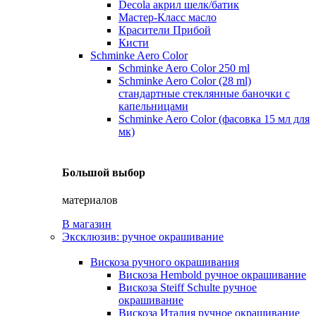
Decola акрил шелк/батик
Мастер-Класс масло
Красители Прибой
Кисти
Schminke Aero Color
Schminke Aero Color 250 ml
Schminke Aero Color (28 ml)
стандартные стеклянные баночки с
капельницами
Schminke Aero Color (фасовка 15 мл для
мк)
Большой выбор
материалов
В магазин
Эксклюзив: ручное окрашивание
Вискоза ручного окрашивания
Вискоза Hembold ручное окрашивание
Вискоза Steiff Schulte ручное
окрашивание
Вискоза Италия ручное окрашивание