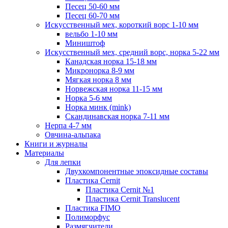
Песец 50-60 мм
Песец 60-70 мм
Искусственный мех, короткий ворс 1-10 мм
вельбо 1-10 мм
Миништоф
Искусственный мех, средний ворс, норка 5-22 мм
Канадская норка 15-18 мм
Микронорка 8-9 мм
Мягкая норка 8 мм
Норвежская норка 11-15 мм
Норка 5-6 мм
Норка минк (mink)
Скандинавская норка 7-11 мм
Нерпа 4-7 мм
Овчина-альпака
Книги и журналы
Материалы
Для лепки
Двухкомпонентные эпоксидные составы
Пластика Cernit
Пластика Cernit №1
Пластика Cernit Translucent
Пластика FIMO
Полиморфус
Размягчители