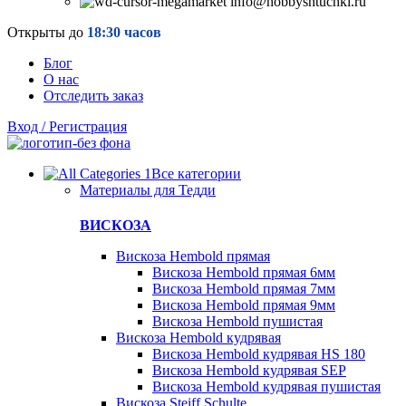
info@hobbyshtuchki.ru
Открыты до
18:30 часов
Блог
О нас
Отследить заказ
Вход / Регистрация
Все категории
Материалы для Тедди
ВИСКОЗА
Вискоза Hembold прямая
Вискоза Hembold прямая 6мм
Вискоза Hembold прямая 7мм
Вискоза Hembold прямая 9мм
Вискоза Hembold пушистая
Вискоза Hembold кудрявая
Вискоза Hembold кудрявая HS 180
Вискоза Hembold кудрявая SEP
Вискоза Hembold кудрявая пушистая
Вискоза Steiff Schulte