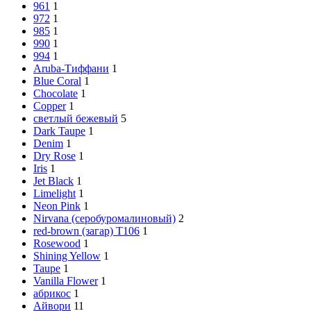
961
1
972
1
985
1
990
1
994
1
Aruba-Тиффани
1
Blue Coral
1
Chocolate
1
Copper
1
cветлый бежевый
5
Dark Taupe
1
Denim
1
Dry Rose
1
Iris
1
Jet Black
1
Limelight
1
Neon Pink
1
Nirvana (серобуромалиновый)
2
red-brown (загар) Т106
1
Rosewood
1
Shining Yellow
1
Taupe
1
Vanilla Flower
1
абрикос
1
Айвори
11