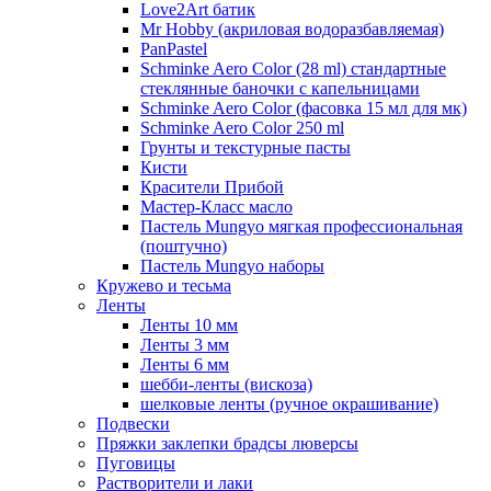
Love2Art батик
Mr Hobby (акриловая водоразбавляемая)
PanPastel
Schminke Aero Color (28 ml) стандартные
стеклянные баночки с капельницами
Schminke Aero Color (фасовка 15 мл для мк)
Schminke Aero Color 250 ml
Грунты и текстурные пасты
Кисти
Красители Прибой
Мастер-Класс масло
Пастель Mungyo мягкая профессиональная
(поштучно)
Пастель Mungyo наборы
Кружево и тесьма
Ленты
Ленты 10 мм
Ленты 3 мм
Ленты 6 мм
шебби-ленты (вискоза)
шелковые ленты (ручное окрашивание)
Подвески
Пряжки заклепки брадсы люверсы
Пуговицы
Растворители и лаки