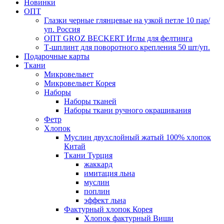
Новинки
ОПТ
Глазки черные глянцевые на узкой петле 10 пар/
уп. Россия
ОПТ GROZ BECKERT Иглы для фелтинга
Т-шплинт для поворотного крепления 50 шт/уп.
Подарочные карты
Ткани
Микровельвет
Микровельвет Корея
Наборы
Наборы тканей
Наборы ткани ручного окрашивания
Фетр
Хлопок
Муслин двухслойный жатый 100% хлопок
Китай
Ткани Турция
жаккард
имитация льна
муслин
поплин
эффект льна
Фактурный хлопок Корея
Хлопок фактурный Виши