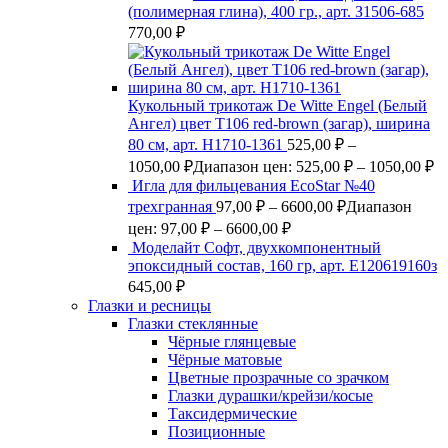
(полимерная глина), 400 гр., арт. З1506-685
770,00
₽
Кукольный трикотаж De Witte Engel (Белый
Ангел) цвет Т106 red-brown (загар), ширина
80 см, арт. Н1710-1361
525,00
₽
–
1050,00
₽
Диапазон цен: 525,00 ₽ – 1050,00 ₽
Игла для фильцевания EcoStar №40
трехгранная
97,00
₽
–
6600,00
₽
Диапазон
цен: 97,00 ₽ – 6600,00 ₽
Моделайт Софт, двухкомпонентный
эпоксидный состав, 160 гр, арт. Е120619160з
645,00
₽
Глазки и ресницы
Глазки стеклянные
Чёрные глянцевые
Чёрные матовые
Цветные прозрачные со зрачком
Глазки дурашки/крейзи/косые
Таксидермические
Позиционные