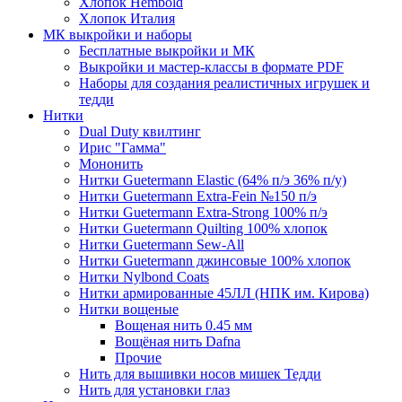
Хлопок Hembold
Хлопок Италия
МК выкройки и наборы
Бесплатные выкройки и МК
Выкройки и мастер-классы в формате PDF
Наборы для создания реалистичных игрушек и
тедди
Нитки
Dual Duty квилтинг
Ирис "Гамма"
Мононить
Нитки Guetermann Elastic (64% п/э 36% п/у)
Нитки Guetermann Extra-Fein №150 п/э
Нитки Guetermann Extra-Strong 100% п/э
Нитки Guetermann Quilting 100% хлопок
Нитки Guetermann Sew-All
Нитки Guetermann джинсовые 100% хлопок
Нитки Nylbond Coats
Нитки армированные 45ЛЛ (НПК им. Кирова)
Нитки вощеные
Вощеная нить 0.45 мм
Вощёная нить Dafna
Прочие
Нить для вышивки носов мишек Тедди
Нить для установки глаз