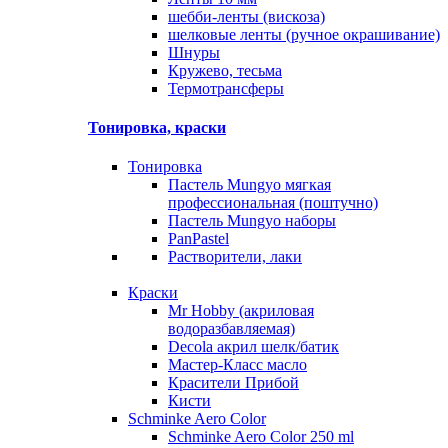
шебби-ленты (вискоза)
шелковые ленты (ручное окрашивание)
Шнуры
Кружево, тесьма
Термотрансферы
Тонировка, краски
Тонировка
Пастель Mungyo мягкая
профессиональная (поштучно)
Пастель Mungyo наборы
PanPastel
Растворители, лаки
Краски
Mr Hobby (акриловая
водоразбавляемая)
Decola акрил шелк/батик
Мастер-Класс масло
Красители Прибой
Кисти
Schminke Aero Color
Schminke Aero Color 250 ml