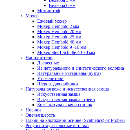
Вельбоа 3 мм
Вельбоа 6 мм
Миништоф
Мохер
Ежовый мохер
Мохер Hembold 2 мм
Мохер Hembold 20 мм
Мохер Hembold 25 мм
Мохер Hembold 40 мм
Мохер Hembold 9 -16 мм
Мохер Steiff Schulte 40-70 мм
Наполнители
Древесные
Из натурального и синтетического волокна
Натуральные материалы (лузга)
Утяжелители
Шерсть для набивки
Натуральная кожа и искусственная замша
Искусственная замша
Искусственная замша стрейч
Кожа натуральная и спилок
Носики
Овечья шерсть
Плюш на хлопковой основе (Synthetics) от Probear
Ревуны и музыкальные вставки