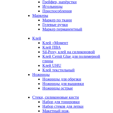
Грейфер, напёрстки
Игольницы
Приспособления
Маркеры
Маркер по ткани
Гелевые ручки
Маркер перманентный
Клей
Клей «Момент
Клей ПВА
Sil-Poxy, клей на силиконовой
Клей Cernit Glue для полимерной
глины
Клей UHU
Клей текстильный
Ножницы
Ножницы для обрезки
Ножницы для вышивки
Ножницы острые
Стеки, силиконовые кисти
Набор для тонировки
Набор стеков для лепки
Макетный нож,