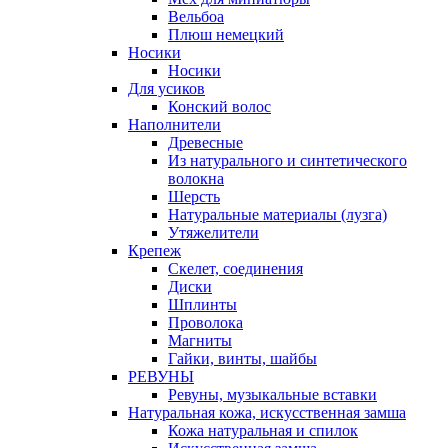
Вельбоа
Плюш немецкий
Носики
Носики
Для усиков
Конский волос
Наполнители
Древесные
Из натурального и синтетического
волокна
Шерсть
Натуральные материалы (лузга)
Утяжелители
Крепеж
Скелет, соединения
Диски
Шплинты
Проволока
Магниты
Гайки, винты, шайбы
РЕВУНЫ
Ревуны, музыкальные вставки
Натуральная кожа, искусственная замша
Кожа натуральная и спилок