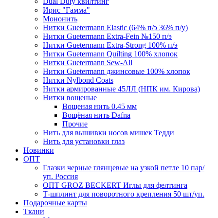
Dual Duty квилтинг
Ирис "Гамма"
Мононить
Нитки Guetermann Elastic (64% п/э 36% п/у)
Нитки Guetermann Extra-Fein №150 п/э
Нитки Guetermann Extra-Strong 100% п/э
Нитки Guetermann Quilting 100% хлопок
Нитки Guetermann Sew-All
Нитки Guetermann джинсовые 100% хлопок
Нитки Nylbond Coats
Нитки армированные 45ЛЛ (НПК им. Кирова)
Нитки вощеные
Вощеная нить 0.45 мм
Вощёная нить Dafna
Прочие
Нить для вышивки носов мишек Тедди
Нить для установки глаз
Новинки
ОПТ
Глазки черные глянцевые на узкой петле 10 пар/
уп. Россия
ОПТ GROZ BECKERT Иглы для фелтинга
Т-шплинт для поворотного крепления 50 шт/уп.
Подарочные карты
Ткани