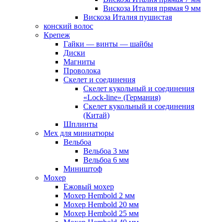
Вискоза Италия прямая 9 мм
Вискоза Италия пушистая
конский волос
Крепеж
Гайки — винты — шайбы
Диски
Магниты
Проволока
Скелет и соединения
Скелет кукольный и соединения
«Lock-line» (Германия)
Скелет кукольный и соединения
(Китай)
Шплинты
Мех для миниатюры
Вельбоа
Вельбоа 3 мм
Вельбоа 6 мм
Миништоф
Мохер
Ежовый мохер
Мохер Hembold 2 мм
Мохер Hembold 20 мм
Мохер Hembold 25 мм