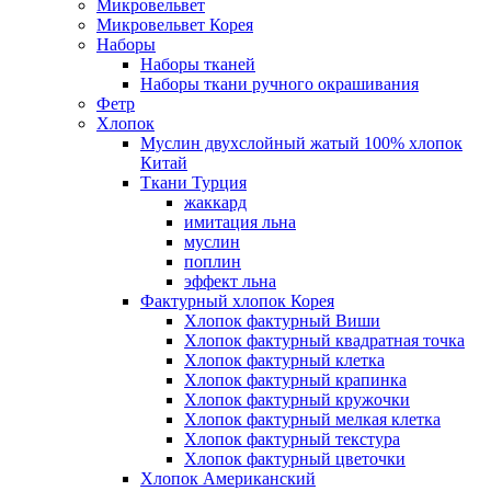
Микровельвет
Микровельвет Корея
Наборы
Наборы тканей
Наборы ткани ручного окрашивания
Фетр
Хлопок
Муслин двухслойный жатый 100% хлопок
Китай
Ткани Турция
жаккард
имитация льна
муслин
поплин
эффект льна
Фактурный хлопок Корея
Хлопок фактурный Виши
Хлопок фактурный квадратная точка
Хлопок фактурный клетка
Хлопок фактурный крапинка
Хлопок фактурный кружочки
Хлопок фактурный мелкая клетка
Хлопок фактурный текстура
Хлопок фактурный цветочки
Хлопок Американский