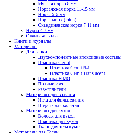
Мягкая норка 8 мм
Норвежская норка 11-15 мм
Норка 5-6 мм
Норка минк (mink)
Скандинавская норка 7-11 мм
Нерпа 4-7 мм
Овчина-альпака
Книги и журналы
Материалы
Для лепки
Двухкомпонентные эпоксидные составы
Пластика Cernit
Пластика Cernit №1
Пластика Cernit Translucent
Пластика FIMO
Полиморфус
Размягчители
Материалы для валяния
Игла для фильцевания
Шерсть для валяния
Материалы для кукол
Волосы для кукол
Пластика для кукол
Ткань для тела кукол
Материалы для Тедди