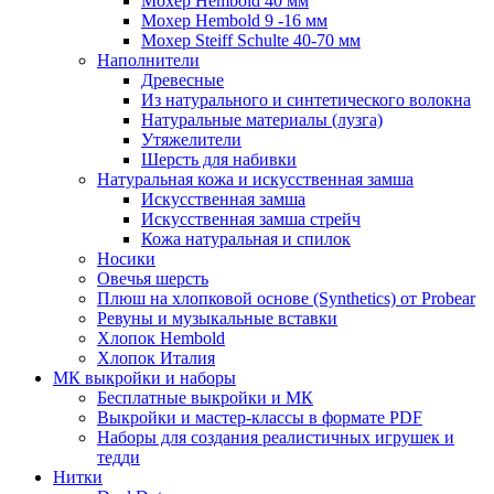
Мохер Hembold 40 мм
Мохер Hembold 9 -16 мм
Мохер Steiff Schulte 40-70 мм
Наполнители
Древесные
Из натурального и синтетического волокна
Натуральные материалы (лузга)
Утяжелители
Шерсть для набивки
Натуральная кожа и искусственная замша
Искусственная замша
Искусственная замша стрейч
Кожа натуральная и спилок
Носики
Овечья шерсть
Плюш на хлопковой основе (Synthetics) от Probear
Ревуны и музыкальные вставки
Хлопок Hembold
Хлопок Италия
МК выкройки и наборы
Бесплатные выкройки и МК
Выкройки и мастер-классы в формате PDF
Наборы для создания реалистичных игрушек и
тедди
Нитки