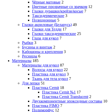
Чёрные матовые
2
Цветные прозрачные со зрачком
12
Глазки дурашки/крейзи/косые
7
Таксидермические
3
Позиционные
5
Глазки акриловые (Беларусь)
49
Глазки для Тедди
17
Глазки таксидермические
25
Глаза для кукол
7
Рыбки
3
Бусины и винтаж
2
Кабошоны и крепления
3
Ресницы
6
Материалы
185
Материалы для кукол
87
Волосы для кукол
22
Пластика для кукол
3
Ткань для тела кукол
7
Для лепки
51
Пластика Cernit
18
Пластика Cernit №1
17
Пластика Cernit Translucent
2
Двухкомпонентные эпоксидные составы
10
Пластика FIMO
7
Полиморфус
12