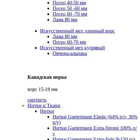
Песец 40-50 мм
Песец 50 -60 мм
Песец 60 -70 мм
Лама 80 мм
Искусственный мех длинный ворс
Лама 80 мм
Песец 60-70 мм
Искусственный мех кудрявый
Овчина-альпака
Канадская норка
ворс 15-18 мм
смотреть
Нитки и Ткани
Нитки
Нитки Guetermann Elastic (64% п/э, 36%
п/у)
Нитки Guetermann Extra-Strong 100% п/
э
Нитки Guetermann Extra-Fein №150 п/э