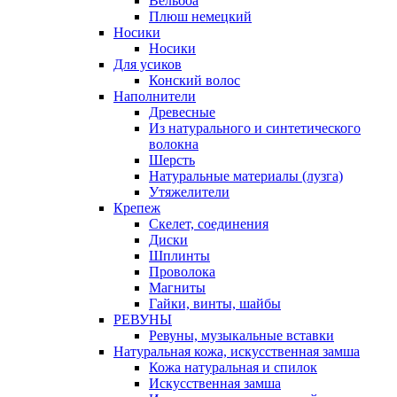
Вельбоа
Плюш немецкий
Носики
Носики
Для усиков
Конский волос
Наполнители
Древесные
Из натурального и синтетического
волокна
Шерсть
Натуральные материалы (лузга)
Утяжелители
Крепеж
Скелет, соединения
Диски
Шплинты
Проволока
Магниты
Гайки, винты, шайбы
РЕВУНЫ
Ревуны, музыкальные вставки
Натуральная кожа, искусственная замша
Кожа натуральная и спилок
Искусственная замша