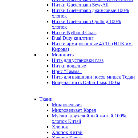
Нитки Guetermann Sew-All
Нитки Guetermann джинсовые 100%
хлопок
Нитки Guetermann Quilting 100%
хлопок
Нитки Nylbond Coats
Dual Duty квилтинг
Нитки армированные 45ЛЛ (НПК им.
Кирова)
Мононить
Нить для установки глаз
Нитки вощеные
Ирис "Гамма"
Нить для вышивки носов мишек Тедди
Вощеная нить Dafna 1 мм, 100 м
Ткани
Микровельвет
Микровельвет Корея
Муслин двухслойный жатый 100%
хлопок Китай
Хлопок
Хлопок Китай
Хлопок Корея