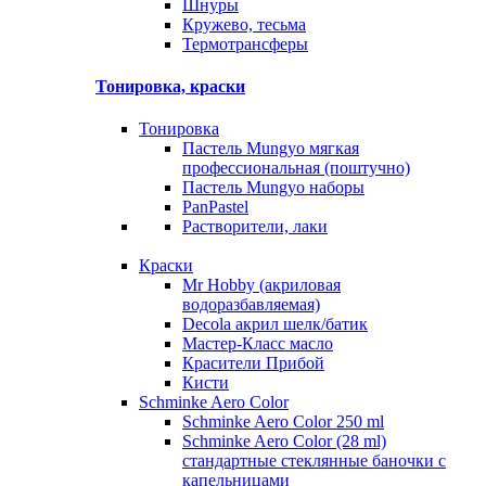
Шнуры
Кружево, тесьма
Термотрансферы
Тонировка, краски
Тонировка
Пастель Mungyo мягкая
профессиональная (поштучно)
Пастель Mungyo наборы
PanPastel
Растворители, лаки
Краски
Mr Hobby (акриловая
водоразбавляемая)
Decola акрил шелк/батик
Мастер-Класс масло
Красители Прибой
Кисти
Schminke Aero Color
Schminke Aero Color 250 ml
Schminke Aero Color (28 ml)
стандартные стеклянные баночки с
капельницами