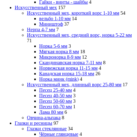
Гайки - винты - шайбы
4
Искусственный мех
157
Искусственный мех, короткий ворс 1-10 мм
54
вельбо 1-10 мм
14
Миништоф
37
Нерпа 4-7 мм
7
Искусственный мех, средний ворс, норка 5-22 мм
71
Норка 5-6 мм
3
Мягкая норка 8 мм
18
Микронорка 8-9 мм
12
Скандинавская норка 7-11 мм
8
Норвежская норка 11-15 мм
4
Канадская норка 15-18 мм
26
Норка минк (mink)
4
Искусственный мех, длинный ворс 25-80 мм
17
Песец 25-40 мм
4
Песец 40-50 мм
3
Песец 50-60 мм
3
Песец 60-70 мм
1
Лама 80 мм
6
Овчина-альпака
8
Глазки и ресницы
97
Глазки стеклянные
34
Чёрные глянцевые
4