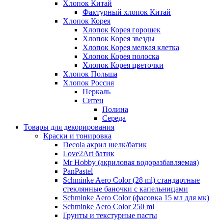
Хлопок Китай
Фактурный хлопок Китай
Хлопок Корея
Хлопок Корея горошек
Хлопок Корея звезды
Хлопок Корея мелкая клетка
Хлопок Корея полоска
Хлопок Корея цветочки
Хлопок Польша
Хлопок Россия
Перкаль
Ситец
Полина
Середа
Товары для декорирования
Краски и тонировка
Decola акрил шелк/батик
Love2Art батик
Mr Hobby (акриловая водоразбавляемая)
PanPastel
Schminke Aero Color (28 ml) стандартные
стеклянные баночки с капельницами
Schminke Aero Color (фасовка 15 мл для мк)
Schminke Aero Color 250 ml
Грунты и текстурные пасты