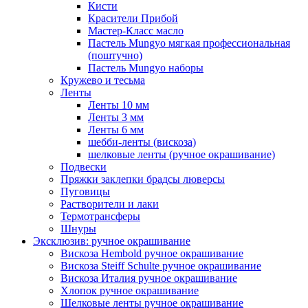
Кисти
Красители Прибой
Мастер-Класс масло
Пастель Mungyo мягкая профессиональная
(поштучно)
Пастель Mungyo наборы
Кружево и тесьма
Ленты
Ленты 10 мм
Ленты 3 мм
Ленты 6 мм
шебби-ленты (вискоза)
шелковые ленты (ручное окрашивание)
Подвески
Пряжки заклепки брадсы люверсы
Пуговицы
Растворители и лаки
Термотрансферы
Шнуры
Эксклюзив: ручное окрашивание
Вискоза Hembold ручное окрашивание
Вискоза Steiff Schulte ручное окрашивание
Вискоза Италия ручное окрашивание
Хлопок ручное окрашивание
Шелковые ленты ручное окрашивание