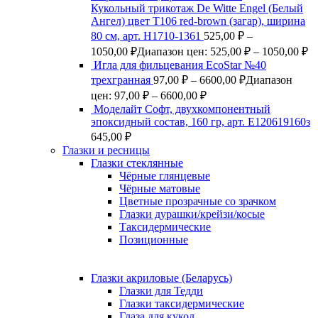
Кукольный трикотаж De Witte Engel (Белый
Ангел) цвет Т106 red-brown (загар), ширина
80 см, арт. Н1710-1361
525,00
₽
–
1050,00
₽
Диапазон цен: 525,00 ₽ – 1050,00 ₽
Игла для фильцевания EcoStar №40
трехгранная
97,00
₽
–
6600,00
₽
Диапазон
цен: 97,00 ₽ – 6600,00 ₽
Моделайт Софт, двухкомпонентный
эпоксидный состав, 160 гр, арт. Е120619160з
645,00
₽
Глазки и ресницы
Глазки стеклянные
Чёрные глянцевые
Чёрные матовые
Цветные прозрачные со зрачком
Глазки дурашки/крейзи/косые
Таксидермические
Позиционные
Глазки акриловые (Беларусь)
Глазки для Тедди
Глазки таксидермические
Глаза для кукол