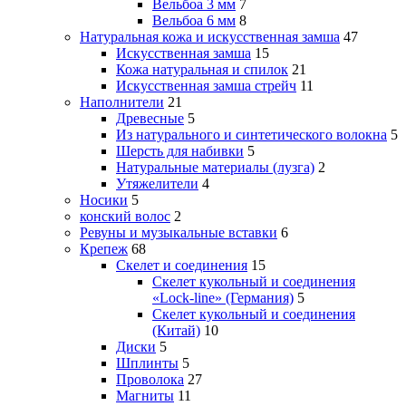
Вельбоа 3 мм
7
Вельбоа 6 мм
8
Натуральная кожа и искусственная замша
47
Искусственная замша
15
Кожа натуральная и спилок
21
Искусственная замша стрейч
11
Наполнители
21
Древесные
5
Из натурального и синтетического волокна
5
Шерсть для набивки
5
Натуральные материалы (лузга)
2
Утяжелители
4
Носики
5
конский волос
2
Ревуны и музыкальные вставки
6
Крепеж
68
Скелет и соединения
15
Скелет кукольный и соединения
«Lock-line» (Германия)
5
Скелет кукольный и соединения
(Китай)
10
Диски
5
Шплинты
5
Проволока
27
Магниты
11