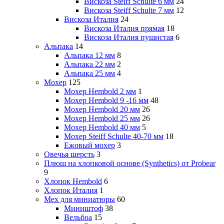
Вискоза Steiff Schulte 6 мм
24
Вискоза Steiff Schulte 7 мм
12
Вискоза Италия
24
Вискоза Италия прямая
18
Вискоза Италия пушистая
6
Альпака
14
Альпака 12 мм
8
Альпака 22 мм
2
Альпака 25 мм
4
Мохер
125
Мохер Hembold 2 мм
1
Мохер Hembold 9 -16 мм
48
Мохер Hembold 20 мм
26
Мохер Hembold 25 мм
26
Мохер Hembold 40 мм
5
Мохер Steiff Schulte 40-70 мм
18
Ежовый мохер
3
Овечья шерсть
3
Плюш на хлопковой основе (Synthetics) от Probear
9
Хлопок Hembold
6
Хлопок Италия
1
Мех для миниатюры
60
Миништоф
38
Вельбоа
15